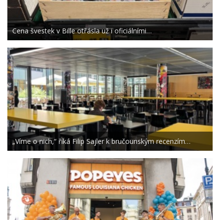
Cena švestek v Bille otřásla už i oficiálními…
„Víme o nich,“ říká Filip Sajler k bručounským recenzím…