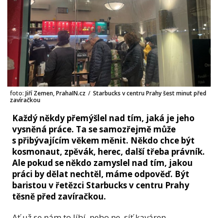
foto:
Jiří Zemen, PrahaIN.cz
/
Starbucks v centru Prahy šest minut před
zavíračkou
Každý někdy přemýšlel nad tím, jaká je jeho
vysněná práce. Ta se samozřejmě může
s přibývajícím věkem měnit. Někdo chce být
kosmonaut, zpěvák, herec, další třeba právník.
Ale pokud se někdo zamyslel nad tím, jakou
práci by dělat nechtěl, máme odpověď. Být
baristou v řetězci Starbucks v centru Prahy
těsně před zavíračkou.
Ať už se nám to líbí, nebo ne, síť kaváren