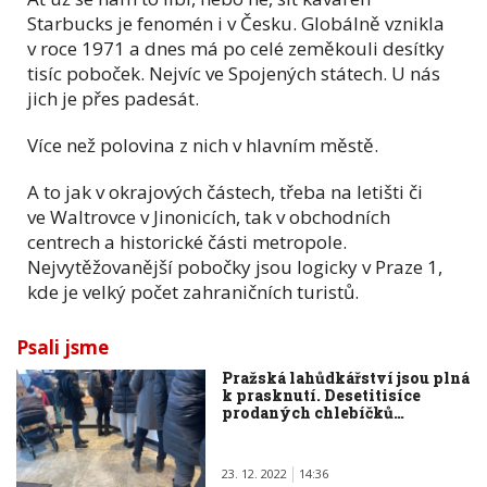
Starbucks je fenomén i v Česku. Globálně vznikla
v roce 1971 a dnes má po celé zeměkouli desítky
tisíc poboček. Nejvíc ve Spojených státech. U nás
jich je přes padesát.
Více než polovina z nich v hlavním městě.
A to jak v okrajových částech, třeba na letišti či
ve Waltrovce v Jinonicích, tak v obchodních
centrech a historické části metropole.
Nejvytěžovanější pobočky jsou logicky v Praze 1,
kde je velký počet zahraničních turistů.
Psali jsme
Pražská lahůdkářství jsou plná
k prasknutí. Desetitisíce
prodaných chlebíčků…
23. 12. 2022
14:36