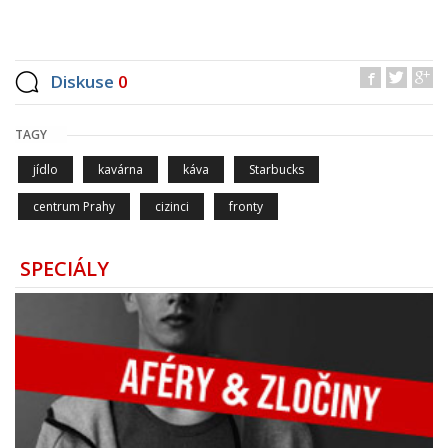
Diskuse
0
TAGY
jídlo
kavárna
káva
Starbucks
centrum Prahy
cizinci
fronty
SPECIÁLY