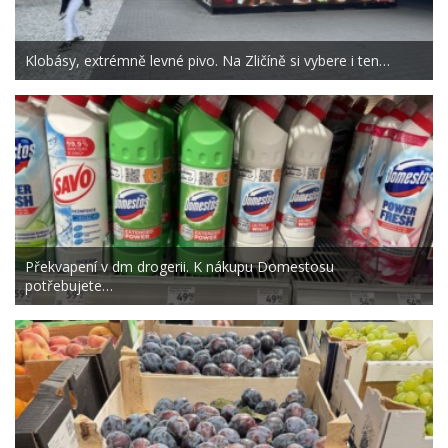
Klobásy, extrémně levné pivo. Na Zličíně si vybere i ten…
Překvapení v dm drogerii. K nákupu Domestosu
potřebujete…