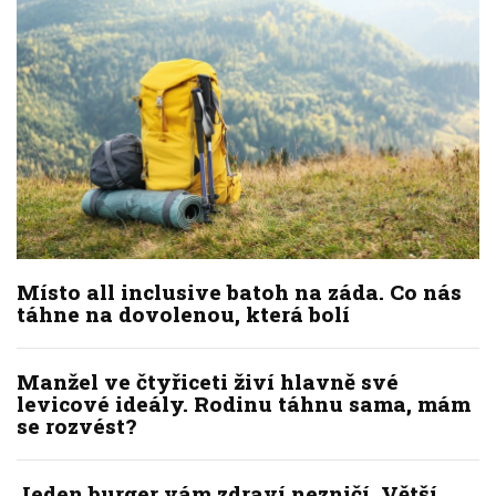
Místo all inclusive batoh na záda. Co nás
táhne na dovolenou, která bolí
Manžel ve čtyřiceti živí hlavně své
levicové ideály. Rodinu táhnu sama, mám
se rozvést?
Jeden burger vám zdraví nezničí. Větší