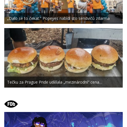
„Dalo se to čekat.” Popeyes nabídl sto sendvičů zdarma
Tečku za Prague Pride udělala „mezinárodní“ cena…