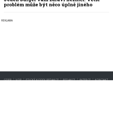
problém může být něco úplně jiného
|
|
|
|
|
GDPR
VOP
ETICKÝ KODEX REDAKCE
REDAKCE
INZERCE
KONTAKT
NASTAVENÍ SOUKROMÍ
Copyright © 2022-2026
PrahaIN.cz