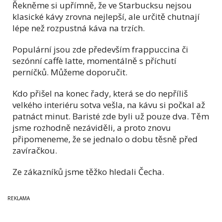
Řekněme si upřímně, že ve Starbucksu nejsou
klasické kávy zrovna nejlepší, ale určitě chutnají
lépe než rozpustná káva na trzích.
Populární jsou zde především frappuccina či
sezónní caffè latte, momentálně s příchutí
perníčků. Můžeme doporučit.
Kdo přišel na konec řady, která se do nepříliš
velkého interiéru sotva vešla, na kávu si počkal až
patnáct minut. Baristé zde byli už pouze dva. Těm
jsme rozhodně nezáviděli, a proto znovu
připomeneme, že se jednalo o dobu těsně
před
zavíračkou.
Ze zákazníků jsme těžko hledali Čecha.