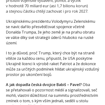
přislíbili vojenské vybavení, pomoc a výcvik
v hodnotě 70 miliard eur (asi 1,7 bilionu korun)
a stejnou částku chtějí zachovat i pro rok 2027.
Ukrajinskému prezidentu Volodymyru Zelenskému
se navíc dařilo přesvědčovat spojence včetně
Donalda Trumpa, že jeho země je na prahu obratu
ve válce díky své strategii úderů hluboko na ruské
území.
I to je důvod, proč Trump, který chce být na straně
vítěze za každou cenu, připustil, že USA poskytne
Ukrajině licenci k výrobě raket Patriot a že dokonce
může za určitých podmínek hlídat ukrajinský vzdušný
prostor po ukončení bojů.
A jak dopadla česká dvojice Babiš – Pavel?
Oba
se přetahovali o pozornost médií a signalizovali, seč
mohli, vlastní důležitost na summitu prostřednictvím
zmínek o tom, s kým vším jednali, seděli u stolu