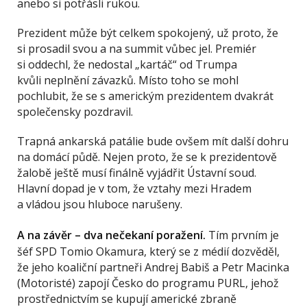
anebo si potřásli rukou.
Prezident může být celkem spokojený, už proto, že
si prosadil svou a na summit vůbec jel. Premiér
si oddechl, že nedostal „kartáč“ od Trumpa
kvůli neplnění závazků. Místo toho se mohl
pochlubit, že se s americkým prezidentem dvakrát
společensky pozdravil.
Trapná ankarská patálie bude ovšem mít další dohru
na domácí půdě. Nejen proto, že se k prezidentově
žalobě ještě musí finálně vyjádřit Ústavní soud.
Hlavní dopad je v tom, že vztahy mezi Hradem
a vládou jsou hluboce narušeny.
A na závěr – dva nečekaní poražení.
Tím prvním je
šéf SPD Tomio Okamura, který se z médií dozvěděl,
že jeho koaliční partneři Andrej Babiš a Petr Macinka
(Motoristé) zapojí Česko do programu PURL, jehož
prostřednictvím se kupují americké zbraně