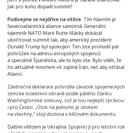
Jak pro koho dopadl summit?
Podívejme se nejdříve na vítěze.
Tím hlavním je
Severoatlantická aliance samotná. Generální
tajemník NATO Mark Rutte lišácky dokázal
ukočírovat summit tak, aby americký prezident
Donald Trump byl spokojen. Ten sice prohodil pár
pohrůžek na adresu evropských spojenců
a speciálně Španělska, ale to bylo vše. Bylo vidět, že
ho aktuálně mnohem víc zajímá Írán, než aby otřásal
Aliancí.
Závěrečná deklarace potvrdila závazek spojeneckých
zemí ke kolektivní obraně podle pátého článku
Washingtonské smlouvy, což je tou nejlepší zprávou
i pro Česko. „Útok na jednoho je útokem
na všechny,“ stojí doslova v klíčovém dokumentu.
Dalším vítězem je Ukrajina.
Spojenci
jí
pro letošní rok