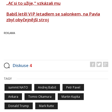
„Ať si to užije,“ vzkázali mu
Babiš letěl VIP letadlem se salonkem, na Pavla
zbyl obyčejnější stroj
Diskuse
4
TAGY
summit NATO
Andrej Babiš
Petr Pavel
Ankara
Tomio Okamura
Martin Kupka
Donald Trump
Mark Rutte