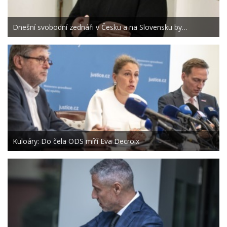
Dnešní svobodní zednáři v Česku a na Slovensku by…
Kuloáry: Do čela ODS míří Eva Decroix