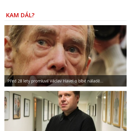
KAM DÁL?
Před 28 lety promluvil Václav Havel o blbé náladě…