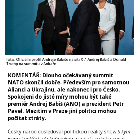
foto:
Oficiální profil Andreje Babiše na síti X
/
Andrej Babiš a Donald
Trump na summitu v Ankaře
KOMENTÁŘ: Dlouho očekávaný summit
NATO skončil dobře. Především pro samotnou
Alianci a Ukrajinu, ale nakonec i pro Česko.
Spokojeni do jisté míry mohou být také
premiér Andrej Babiš (ANO) a prezident Petr
Pavel. Mezitím v Praze jiní politici mohou
počítat ztráty.
Český národ dosledoval politickou reality show
S kým
jsem si potřásl v Ankaře rukou
a je načase bilancovat.