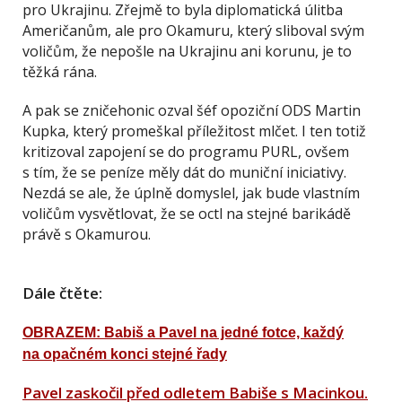
pro Ukrajinu. Zřejmě to byla diplomatická úlitba
Američanům, ale pro Okamuru, který sliboval svým
voličům, že nepošle na Ukrajinu ani korunu, je to
těžká rána.
A pak se zničehonic ozval šéf opoziční ODS Martin
Kupka, který promeškal příležitost mlčet. I ten totiž
kritizoval zapojení se do programu PURL, ovšem
s tím, že se peníze měly dát do muniční iniciativy.
Nezdá se ale, že úplně domyslel, jak bude vlastním
voličům vysvětlovat, že se octl na stejné barikádě
právě s Okamurou.
Dále čtěte:
OBRAZEM: Babiš a Pavel na jedné fotce, každý
na opačném konci stejné řady
Pavel zaskočil před odletem Babiše s Macinkou.