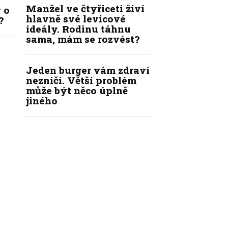
Manžel ve čtyřiceti živí
 o
hlavně své levicové
?
ideály. Rodinu táhnu
sama, mám se rozvést?
Jeden burger vám zdraví
nezničí. Větší problém
může být něco úplně
jiného