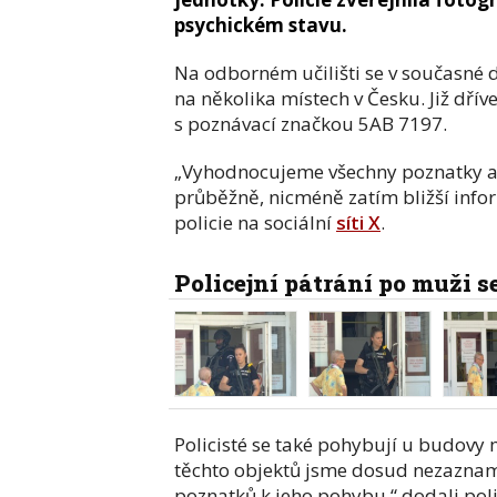
psychickém stavu.
Na odborném učilišti se v současné d
na několika místech v Česku. Již dří
s poznávací značkou 5AB 7197.
„Vyhodnocujeme všechny poznatky a 
průběžně, nicméně zatím bližší inf
policie na sociální
síti X
.
Policejní pátrání po muži s
Policisté se také pohybují u budovy m
těchto objektů jsme dosud nezaznam
poznatků k jeho pohybu,“ dodali poli