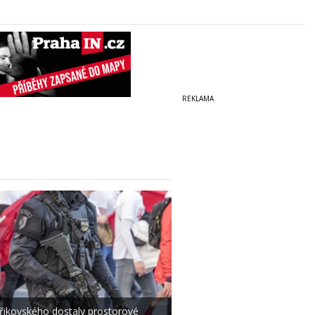
iřikovského dostaly prostorové