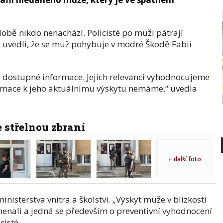
obě nikdo nenachází. Policisté po muži pátrají
ve uvedli, že se muž pohybuje v modré Škodě Fabii
dostupné informace. Jejich relevanci vyhodnocujeme
ormace k jeho aktuálnímu výskytu nemáme,“ uvedla
e střelnou zbraní
+ další foto
inisterstva vnitra a školství. „Výskyt muže v blízkosti
enali a jedná se především o preventivní vyhodnocení
cisté.