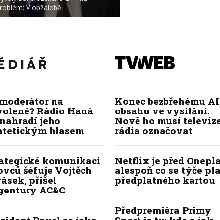
roblém: V obžalobě…
 moderátor na
Konec bezbřehému AI
volené? Rádio Haná
obsahu ve vysílání.
nahradí jeho
Nově ho musí televize
ntetickým hlasem
rádia označovat
rategické komunikaci
Netflix je před Onepla
ovců šéfuje Vojtěch
alespoň co se týče pl
ásek, přišel
předplatného kartou
agentury AC&C
Předpremiéra Primy
zident Pavel se jako
Sport je tu: kde a jak