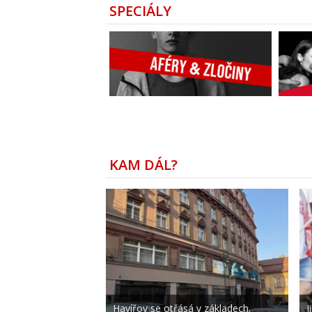
SPECIÁLY
KAM DÁL?
Havířov se otřásá v základech.
J