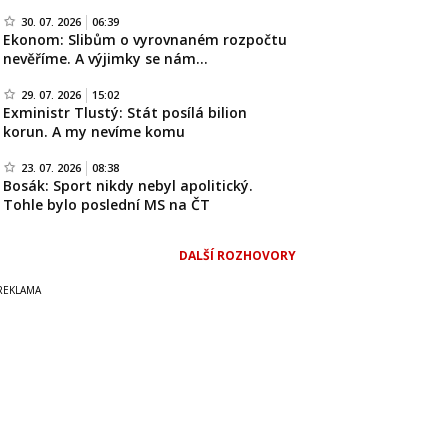
30. 07. 2026
06:39
Ekonom: Slibům o vyrovnaném rozpočtu
nevěříme. A výjimky se nám…
29. 07. 2026
15:02
Exministr Tlustý: Stát posílá bilion
korun. A my nevíme komu
23. 07. 2026
08:38
Bosák: Sport nikdy nebyl apolitický.
Tohle bylo poslední MS na ČT
DALŠÍ ROZHOVORY