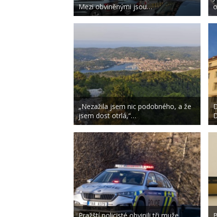
Mezi obviněnými jsou…
o
„Nezažila jsem nic podobného, a že
D
jsem dost otrlá,“…
Pražští policisté obvinili tři muže
B