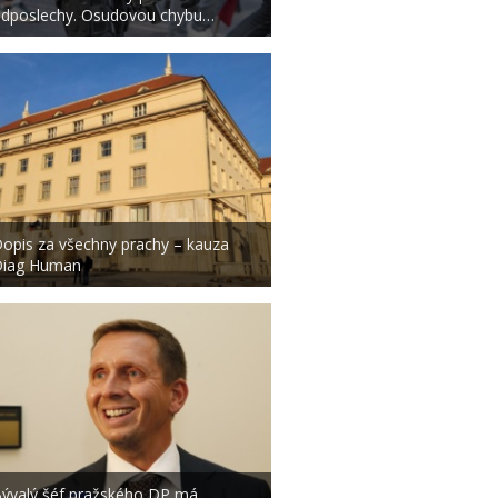
dposlechy. Osudovou chybu…
opis za všechny prachy – kauza
Diag Human
ývalý šéf pražského DP má