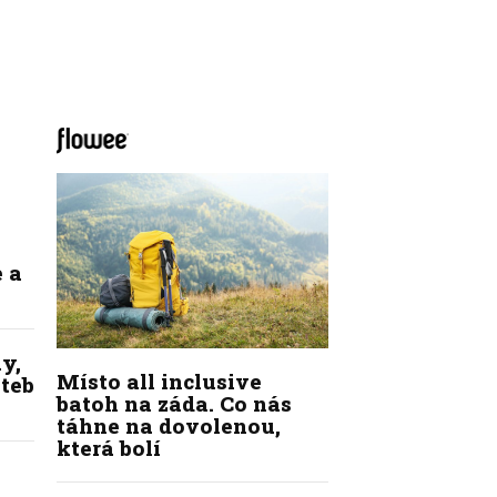
 a
y,
Místo all inclusive
ateb
batoh na záda. Co nás
táhne na dovolenou,
která bolí