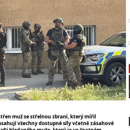
třen muž se střelnou zbraní, který mířil
asahují všechny dostupné síly včetně zásahové
rafii hledaného muže, který je ve špatném