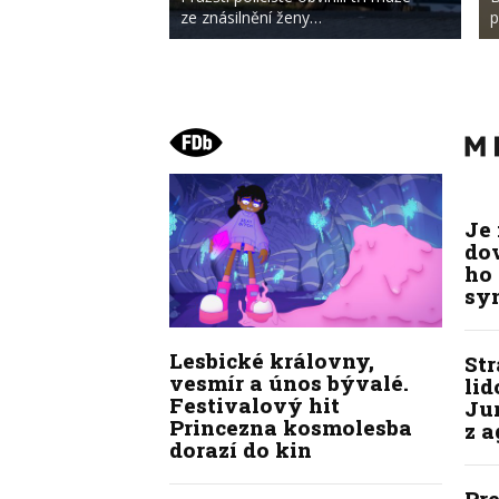
ze znásilnění ženy…
p
Je
do
ho 
sy
Lesbické královny,
St
vesmír a únos bývalé.
lid
Festivalový hit
Jur
Princezna kosmolesba
z 
dorazí do kin
Pre