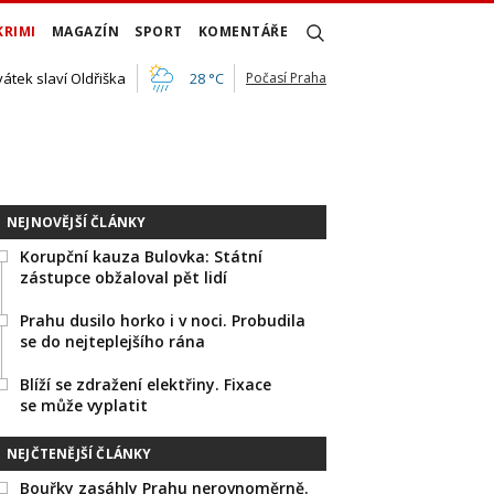
KRIMI
MAGAZÍN
SPORT
KOMENTÁŘE
vátek slaví Oldřiška
28 °C
Počasí Praha
NEJNOVĚJŠÍ ČLÁNKY
Korupční kauza Bulovka: Státní
zástupce obžaloval pět lidí
Prahu dusilo horko i v noci. Probudila
se do nejteplejšího rána
Blíží se zdražení elektřiny. Fixace
se může vyplatit
NEJČTENĚJŠÍ ČLÁNKY
Bouřky zasáhly Prahu nerovnoměrně.