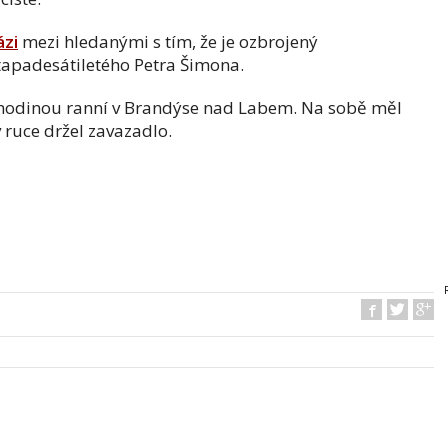
ázi
mezi hledanými s tím, že je ozbrojený
ětapadesátiletého Petra Šimona.
 hodinou ranní v Brandýse nad Labem. Na sobě měl
 ruce držel zavazadlo.