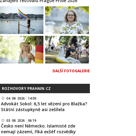
Zahájení festivalu Prague Pride 2026
DALŠÍ FOTOGALERIE
ROZHOVORY PRAHAIN.CZ
04. 08. 2026
14:09
Advokát Sokol: 6,5 let vězení pro Blažka?
Státní zástupkyně asi zešílela
03. 08. 2026
06:19
Česko není Německo. Islamisté zde
nemají zázemí, říká exšéf rozvědky