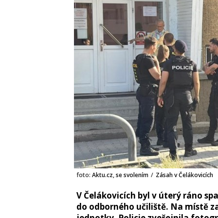
foto:
Aktu.cz, se svolením
/
Zásah v Čelákovicích
V Čelákovicích byl v úterý ráno spa
do odborného učiliště. Na místě z
jednotky. Policie zveřejnila fotog