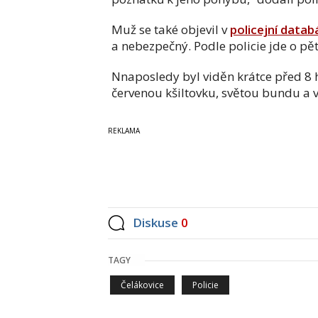
Muž se také objevil v
policejní datab
a nebezpečný. Podle policie jde o p
Nnaposledy byl viděn krátce před 8
červenou kšiltovku, světou bundu a v
Diskuse
0
TAGY
Čelákovice
Policie