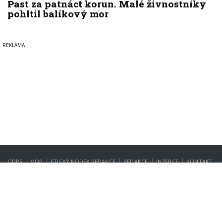
Past za patnáct korun. Malé živnostníky
pohltil balíkový mor
|
|
|
|
|
GDPR
VOP
ETICKÝ KODEX REDAKCE
REDAKCE
INZERCE
KONTAKT
NASTAVENÍ SOUKROMÍ
Copyright © 2022-2026
PrahaIN.cz