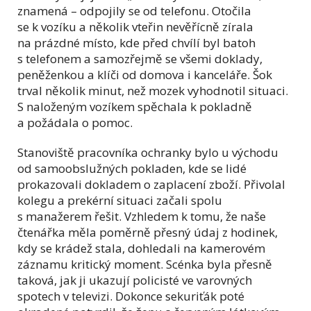
znamená – odpojily se od telefonu. Otočila
se k vozíku a několik vteřin nevěřícně zírala
na prázdné místo, kde před chvílí byl batoh
s telefonem a samozřejmě se všemi doklady,
peněženkou a klíči od domova i kanceláře. Šok
trval několik minut, než mozek vyhodnotil situaci.
S naloženým vozíkem spěchala k pokladně
a požádala o pomoc.
Stanoviště pracovníka ochranky bylo u východu
od samoobslužných pokladen, kde se lidé
prokazovali dokladem o zaplacení zboží. Přivolal
kolegu a prekérní situaci začali spolu
s manažerem řešit. Vzhledem k tomu, že naše
čtenářka měla poměrně přesný údaj z hodinek,
kdy se krádež stala, dohledali na kamerovém
záznamu kritický moment. Scénka byla přesně
taková, jak ji ukazují policisté ve varovných
spotech v televizi. Dokonce sekuriťák poté