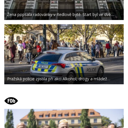
Žena popsala radovánky v Redlově bytě. Start byl ve dvě…
Pražská policie zjistila při akci Alkohol, drogy a mládež…