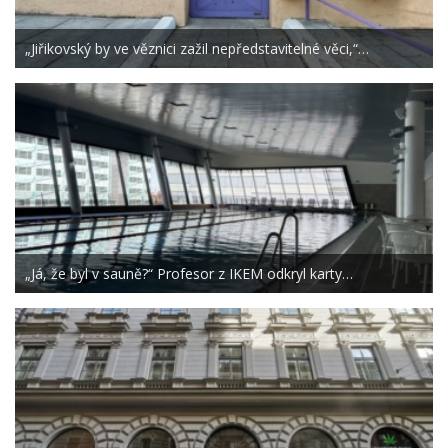
„Jiřikovský by ve věznici zažil nepředstavitelné věci,“…
„Já, že byl v sauně?“ Profesor z IKEM odkryl karty…