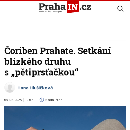
Čoriben Prahate. Setkání
blízkého druhu
s „pětiprsťačkou“
Hana Hlušičková
08. 06. 2025
19:07
6 min. čtení