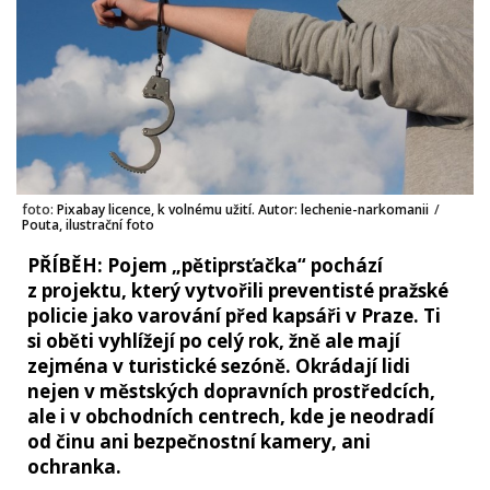
foto:
Pixabay licence, k volnému užití. Autor: lechenie-narkomanii
/
Pouta, ilustrační foto
PŘÍBĚH: Pojem „pětiprsťačka“ pochází
z projektu, který vytvořili preventisté pražské
policie jako varování před kapsáři v Praze. Ti
si oběti vyhlížejí po celý rok, žně ale mají
zejména v turistické sezóně. Okrádají lidi
nejen v městských dopravních prostředcích,
ale i v obchodních centrech, kde je neodradí
od činu ani bezpečnostní kamery, ani
ochranka.