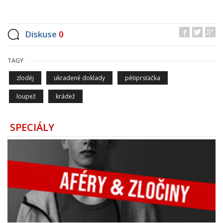
Diskuse
0
TAGY
zloděj
ukradené doklady
pětiprsťačka
loupež
krádež
SPECIÁLY