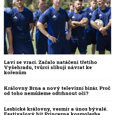
Lavi se vrací. Začalo natáčení třetího
Vyšehradu, tvůrci slibují návrat ke
kořenům
Královny Brna a nový televizní bizár. Proč
od toho nemůžeme odtrhnout oči?
Lesbické královny, vesmír a únos bývalé.
Festivalový hit Princezna kosmolesba