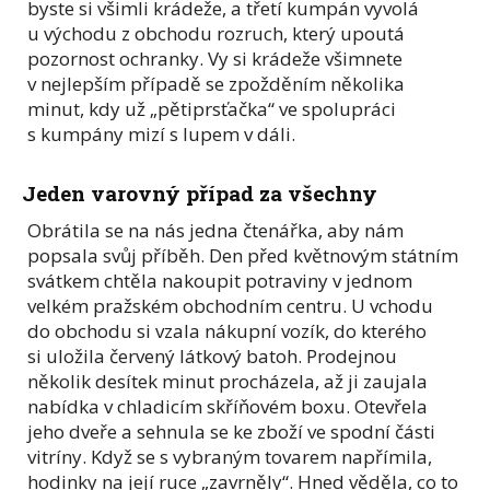
byste si všimli krádeže, a třetí kumpán vyvolá
u východu z obchodu rozruch, který upoutá
pozornost ochranky. Vy si krádeže všimnete
v nejlepším případě se zpožděním několika
minut, kdy už „pětiprsťačka“ ve spolupráci
s kumpány mizí s lupem v dáli.
Jeden varovný případ za všechny
Obrátila se na nás jedna čtenářka, aby nám
popsala svůj příběh. Den před květnovým státním
svátkem chtěla nakoupit potraviny v jednom
velkém pražském obchodním centru. U vchodu
do obchodu si vzala nákupní vozík, do kterého
si uložila červený látkový batoh. Prodejnou
několik desítek minut procházela, až ji zaujala
nabídka v chladicím skříňovém boxu. Otevřela
jeho dveře a sehnula se ke zboží ve spodní části
vitríny. Když se s vybraným tovarem napřímila,
hodinky na její ruce „zavrněly“. Hned věděla, co to