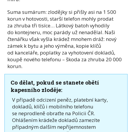
Suma sumárum: zlodějky si přišly asi na 1 500
korun v hotovosti, starší telefon mohly prodat
za zhruba tři tisíce… Látkový batoh vyhodily
do kontejneru, moc parády už nenadělal. Naši
čtenářku však vyšla krádež mnohem dráž: nový
zámek k bytu a jeho výměna, kopie klíčů
od kanceláře, poplatky za vyhotovení dokladů,
koupě nového telefonu – škoda za zhruba 20 000
korun.
Co dělat, pokud se stanete obětí
kapesního zloděje:
V případě odcizení peněz, platební karty,
dokladů, klíčů i mobilního telefonu
se neprodleně obraťte na Policii ČR.
Ohlášením krádeže dokladů zamezíte
případným dalším nepříjemnostem