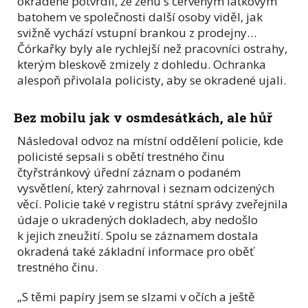
okradené potvrdil, že ženu s červeným látkovým
batohem ve společnosti další osoby viděl, jak
svižně vychází vstupní brankou z prodejny…
Čórkařky byly ale rychlejší než pracovníci ostrahy,
kterým bleskově zmizely z dohledu. Ochranka
alespoň přivolala policisty, aby se okradené ujali.
Bez mobilu jak v osmdesátkách, ale hůř
Následoval odvoz na místní oddělení policie, kde
policisté sepsali s obětí trestného činu
čtyřstránkový úřední záznam o podaném
vysvětlení, který zahrnoval i seznam odcizených
věcí. Policie také v registru státní správy zveřejnila
údaje o ukradených dokladech, aby nedošlo
k jejich zneužití. Spolu se záznamem dostala
okradená také základní informace pro oběť
trestného činu.
„S těmi papíry jsem se slzami v očích a ještě