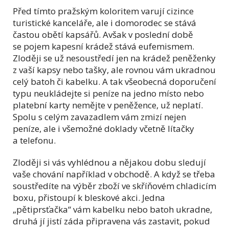
Před tímto pražským koloritem varují cizince
turistické kanceláře, ale i domorodec se stává
častou obětí kapsářů. Avšak v poslední době
se pojem kapesní krádež stává eufemismem.
Zloději se už nesoustředí jen na krádež peněženky
z vaší kapsy nebo tašky, ale rovnou vám ukradnou
celý batoh či kabelku. A tak všeobecná doporučení
typu neukládejte si peníze na jedno místo nebo
platební karty nemějte v peněžence, už neplatí.
Spolu s celým zavazadlem vám zmizí nejen
peníze, ale i všemožné doklady včetně lítačky
a telefonu.
Zloději si vás vyhlédnou a nějakou dobu sledují
vaše chování například v obchodě. A když se třeba
soustředíte na výběr zboží ve skříňovém chladicím
boxu, přistoupí k bleskové akci. Jedna
„pětiprsťačka“ vám kabelku nebo batoh ukradne,
druhá jí jistí záda připravena vás zastavit, pokud