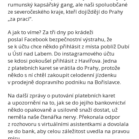
rumunský kapsářský gang, ale naši spoluobčané
ze severočeského kraje, kteří dojíždějí do Prahy
„za prací“.
A jak to víme? Za tři dny po krádeži
poslal Facebook bezpečnostní výstrahu, že
se k účtu chce někdo přihlásit z místa poblíž Dubí
u Ústí nad Labem. Do instagramového účtu
se kdosi pokoušel přihlásit z Havířova. Jedna
z platebních karet se vrátila do Prahy, protože
někdo s ní chtěl zakoupit celodenní jízdenku
v prodejně dopravního podniku na Bořislavce.
Na další zprávy o putování platebních karet
a upozornění na to, jak se do jejího bankovnictví
někdo opakovaně a usilovně snaží dostat, už
neměla naše čtenářka nervy. Překonala odpor
z rozhovoru s virtuálními asistentkami a dovolala
se do bank, aby celou záležitost uvedla na pravou
míru.