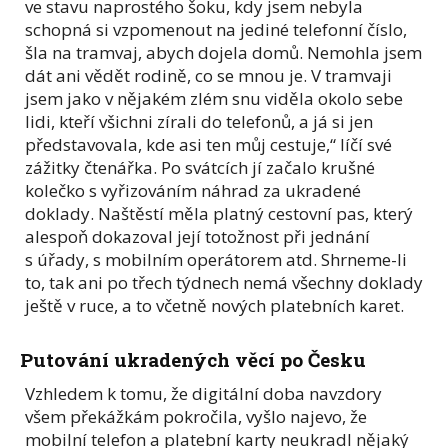
ve stavu naprostého šoku, kdy jsem nebyla
schopná si vzpomenout na jediné telefonní číslo,
šla na tramvaj, abych dojela domů. Nemohla jsem
dát ani vědět rodině, co se mnou je. V tramvaji
jsem jako v nějakém zlém snu viděla okolo sebe
lidi, kteří všichni zírali do telefonů, a já si jen
představovala, kde asi ten můj cestuje,“ líčí své
zážitky čtenářka. Po svátcích jí začalo krušné
kolečko s vyřizováním náhrad za ukradené
doklady. Naštěstí měla platný cestovní pas, který
alespoň dokazoval její totožnost při jednání
s úřady, s mobilním operátorem atd. Shrneme-li
to, tak ani po třech týdnech nemá všechny doklady
ještě v ruce, a to včetně nových platebních karet.
Putování ukradených věcí po Česku
Vzhledem k tomu, že digitální doba navzdory
všem překážkám pokročila, vyšlo najevo, že
mobilní telefon a platební karty neukradl nějaký