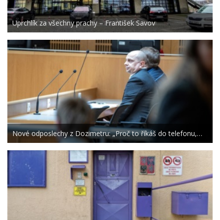
Uprchlík za všechny prachy – František Savov
Nové odposlechy z Dozimetru: „Proč to říkáš do telefonu,…