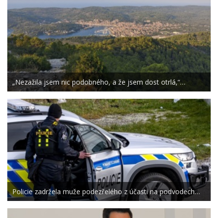
„Nezažila jsem nic podobného, a že jsem dost otrlá,“…
Policie zadržela muže podezřelého z účasti na podvodech…