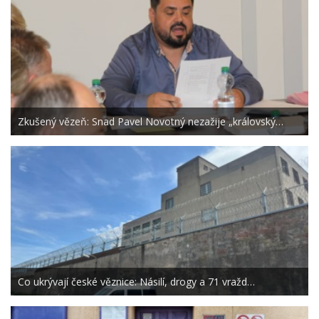
Zkušený vězeň: Snad Pavel Novotný nezažije „královský…
Co ukrývají české věznice: Násilí, drogy a 71 vražd…