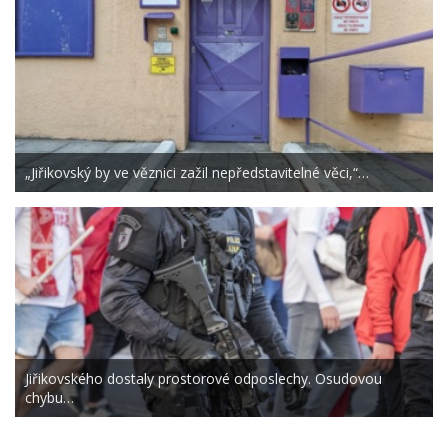
„Jiřikovský by ve věznici zažil nepředstavitelné věci,“…
Jiřikovského dostaly prostorové odposlechy. Osudovou
chybu…