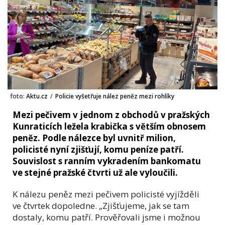
foto:
Aktu.cz
/
Policie vyšetřuje nález peněz mezi rohlíky
Mezi pečivem v jednom z obchodů v pražských
Kunraticích ležela krabička s větším obnosem
peněz. Podle nálezce byl uvnitř milion,
policisté nyní zjišťují, komu peníze patří.
Souvislost s ranním vykradením bankomatu
ve stejné pražské čtvrti už ale vyloučili.
K nálezu peněz mezi pečivem policisté vyjížděli
ve čtvrtek dopoledne. „Zjišťujeme, jak se tam
dostaly, komu patří. Prověřovali jsme i možnou