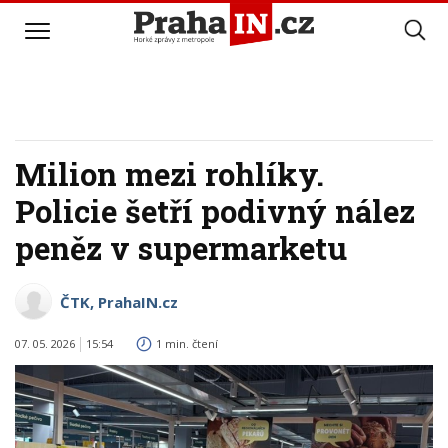
Milion mezi rohlíky.
Policie šetří podivný nález
peněz v supermarketu
ČTK, PrahaIN.cz
07. 05. 2026
15:54
1 min. čtení