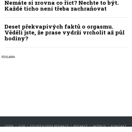
Nemáte si zrovna co říct? Nechte to být.
Každé ticho není třeba zachraňovat
Deset překvapivých faktů o orgasmu.
Věděli jste, že prase vydrží vrcholit až půl
hodiny?
|
|
|
|
|
GDPR
VOP
ETICKÝ KODEX REDAKCE
REDAKCE
INZERCE
KONTAKT