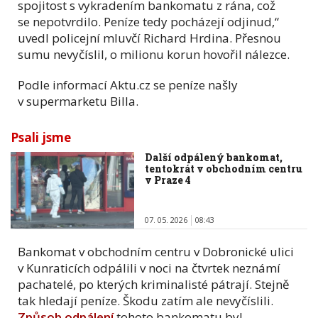
spojitost s vykradením bankomatu z rána, což
se nepotvrdilo. Peníze tedy pocházejí odjinud,“
uvedl policejní mluvčí Richard Hrdina. Přesnou
sumu nevyčíslil, o milionu korun hovořil nálezce.
Podle informací Aktu.cz se peníze našly
v supermarketu Billa.
Psali jsme
Další odpálený bankomat,
tentokrát v obchodním centru
v Praze 4
07. 05. 2026
08:43
Bankomat v obchodním centru v Dobronické ulici
v Kunraticích odpálili v noci na čtvrtek neznámí
pachatelé, po kterých kriminalisté pátrají. Stejně
tak hledají peníze. Škodu zatím ale nevyčíslili.
Způsob odpálení
tohoto bankomatu byl