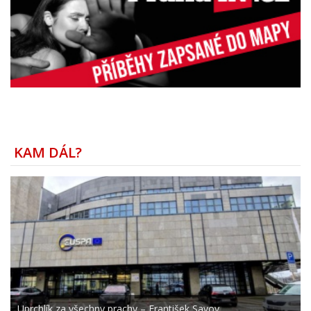
KAM DÁL?
Uprchlík za všechny prachy – František Savov