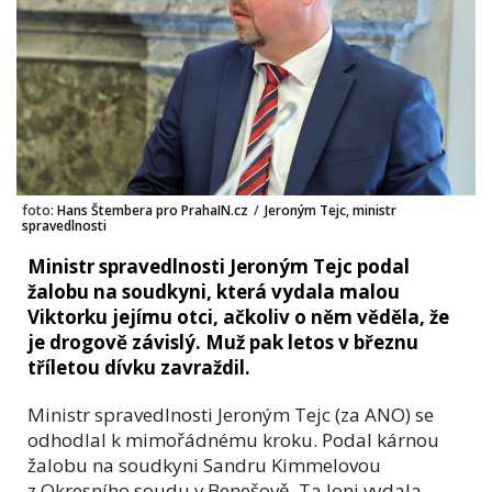
foto:
Hans Štembera pro PrahaIN.cz
/
Jeroným Tejc, ministr
spravedlnosti
Ministr spravedlnosti Jeroným Tejc podal
žalobu na soudkyni, která vydala malou
Viktorku jejímu otci, ačkoliv o něm věděla, že
je drogově závislý. Muž pak letos v březnu
tříletou dívku zavraždil.
Ministr spravedlnosti Jeroným Tejc
(za ANO)
se
odhodlal k mimořádnému kroku. Podal kárnou
žalobu na soudkyni
Sandru Kimmelovou
z Okresního soudu v Benešově. Ta loni
vydala