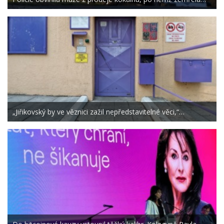
„Jiřikovský by ve věznici zažil nepředstavitelné věci,“…