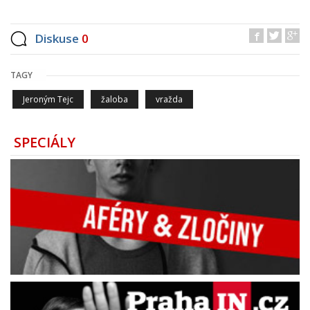
Diskuse
0
TAGY
Jeroným Tejc
žaloba
vražda
SPECIÁLY