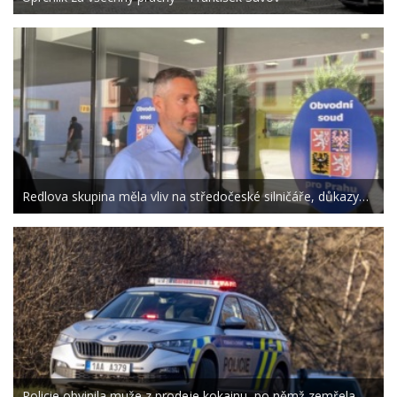
Redlova skupina měla vliv na středočeské silničáře, důkazy…
Policie obvinila muže z prodeje kokainu, po němž zemřela…