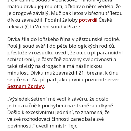
malou dívku jejímu otci, ačkoliv o něm věděla, že
je drogově závislý. Muž pak letos v březnu tříletou
dívku zavraždil. Podání žaloby
potvrdil
České
televizi (ČT) Vrchní soud v Praze.
Dívka žila do loňského října v pěstounské rodině.
Poté ji soud svěřil do péče biologických rodičů,
přestože v rozsudku uvedl, že otec trpí paranoidní
schizofrenií, je
částečně zbavený svéprávnosti
a
také závislý na drogách a má násilnickou
minulost. Dívku muž zavraždil 21. března, k činu
se přiznal. Na případ jako první upozornil server
Seznam Zprávy
.
„Výsledek šetření mě vedl k závěru, že došlo
jednoznačně k pochybení na straně soudkyně.
Došlo k excesivnímu jednání, to znamená, že
ve své rozhodovací činnosti zanedbala své
povinnosti,“ uvedl ministr Tejc.