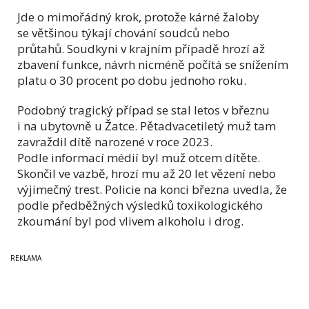
Jde o mimořádný krok, protože kárné žaloby
se většinou týkají chování soudců nebo
průtahů. Soudkyni v krajním případě hrozí až
zbavení funkce, návrh nicméně počítá se snížením
platu o 30 procent po dobu jednoho roku.
Podobný tragický případ se stal letos v březnu
i na ubytovně u Žatce. Pětadvacetiletý muž tam
zavraždil dítě narozené v roce 2023.
Podle informací médií byl muž otcem dítěte.
Skončil ve vazbě, hrozí mu až 20 let vězení nebo
výjimečný trest. Policie na konci března uvedla, že
podle předběžných výsledků toxikologického
zkoumání byl pod vlivem alkoholu i drog.