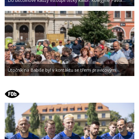
Do bitcoinové kauzy vstoupil těžký kalibr. Kolegyně Pavla…
Útočník na Babiše byl v kontaktu se třemi pravicovými…