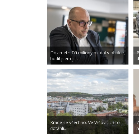
Dozimetr: Tři miliony mi dal v obálce,
P
hodil jsem ji…
d
Krade se všechno. Ve Vršovicích to
Z
dotáhli…
n