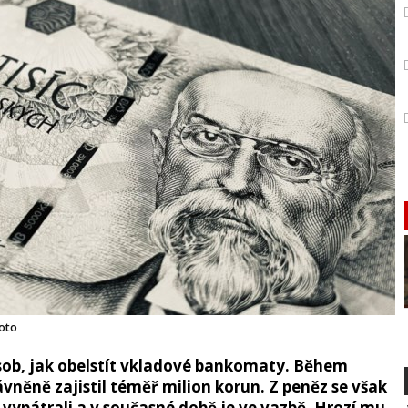
foto
ůsob, jak obelstít vkladové bankomaty. Během
rávněně zajistil téměř milion korun. Z peněz se však
 vypátrali a v současné době je ve vazbě. Hrozí mu