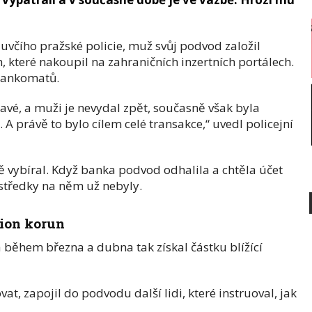
uvčího pražské policie, muž svůj podvod založil
 které nakoupil na zahraničních inzertních portálech.
bankomatů.
pravé, a muži je nevydal zpět, současně však byla
 A právě to bylo cílem celé transakce,“ uvedl policejní
 vybíral. Když banka podvod odhalila a chtěla účet
ostředky na něm už nebyly.
lion korun
 během března a dubna tak získal částku blížící
at, zapojil do podvodu další lidi, které instruoval, jak