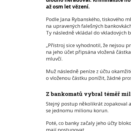
až osm let vězení.
Podle Jana Rybanského, tiskového ml
na upravených falešných bankovkách,
Ty následně vkládal do vkladových 
„Přístroj sice vyhodnotil, že nejsou 
na jeho účet připsána vložená částka.
mluvčí.
Muž následně peníze z účtu okamžitě
o vloženou částku ponížit, žádné pr
Z bankomatů vybral téměř mi
Stejný postup několikrát zopakoval a
se jednomu milionu korun.
Poté, co banky začaly jeho účty blokov
mají postupovat.