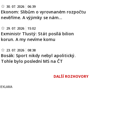
30. 07. 2026
06:39
Ekonom: Slibům o vyrovnaném rozpočtu
nevěříme. A výjimky se nám…
29. 07. 2026
15:02
Exministr Tlustý: Stát posílá bilion
korun. A my nevíme komu
23. 07. 2026
08:38
Bosák: Sport nikdy nebyl apolitický.
Tohle bylo poslední MS na ČT
DALŠÍ ROZHOVORY