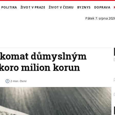
POLITIKA
ŽIVOT V PRAZE
ŽIVOT V ČESKU
BYZNYS
DOPRAVA
Pátek 7. srpna 2026
ankomat důmyslným
koro milion korun
2 min. čtení