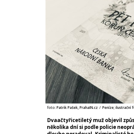
foto:
Patrik Pašek, PrahaIN.cz
/
Peníze; ilustrační 
Dvaačtyřicetiletý muž objevil zp
několika dní si podle policie neop
dlouho neradoval. Kriminalisté ho