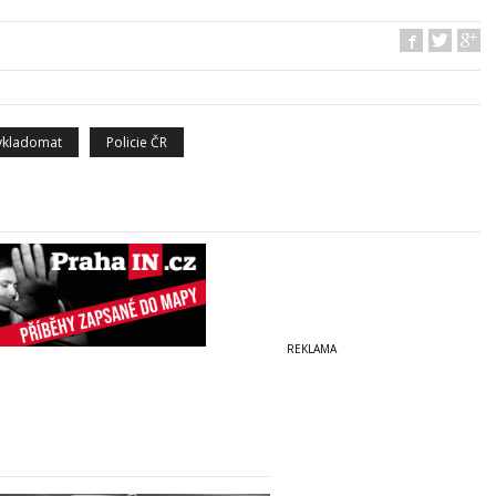
vkladomat
Policie ČR