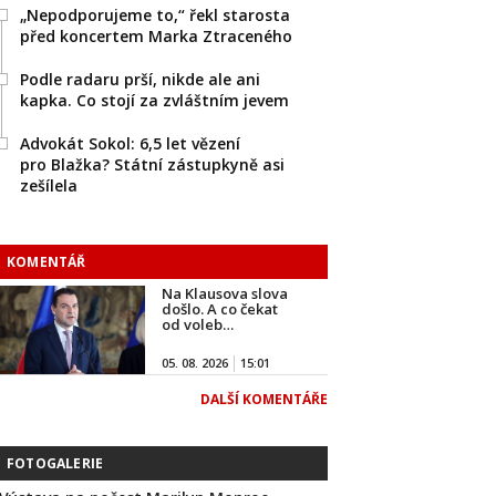
„Nepodporujeme to,“ řekl starosta
před koncertem Marka Ztraceného
Podle radaru prší, nikde ale ani
kapka. Co stojí za zvláštním jevem
Advokát Sokol: 6,5 let vězení
pro Blažka? Státní zástupkyně asi
zešílela
KOMENTÁŘ
Na Klausova slova
došlo. A co čekat
od voleb…
05. 08. 2026
15:01
DALŠÍ KOMENTÁŘE
FOTOGALERIE