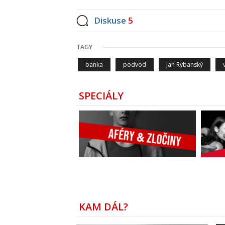
Diskuse
5
TAGY
banka
podvod
Jan Rybanský
SPECIÁLY
KAM DÁL?