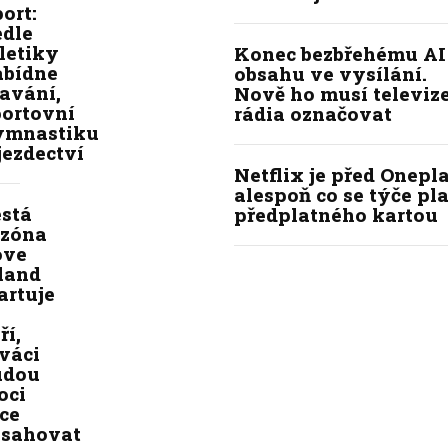
ort:
edle
letiky
Konec bezbřehému AI
abídne
obsahu ve vysílání.
avání,
Nově ho musí televize
portovní
rádia označovat
ymnastiku
jezdectví
Netflix je před Onepla
alespoň co se týče pl
está
předplatného kartou
ezóna
ove
land
artuje
ří,
váci
udou
oci
ce
asahovat