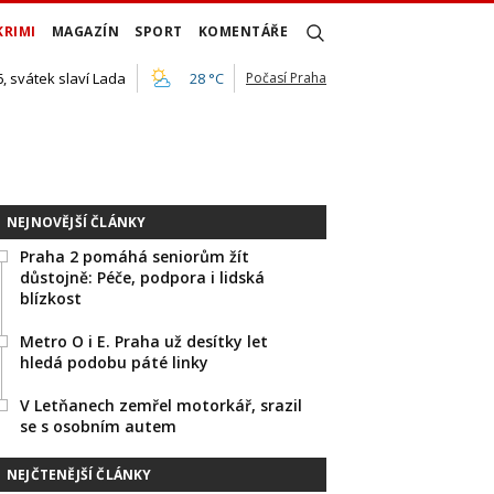
KRIMI
MAGAZÍN
SPORT
KOMENTÁŘE
, svátek slaví Lada
28 °C
Počasí Praha
NEJNOVĚJŠÍ ČLÁNKY
Praha 2 pomáhá seniorům žít
důstojně: Péče, podpora i lidská
blízkost
Metro O i E. Praha už desítky let
hledá podobu páté linky
V Letňanech zemřel motorkář, srazil
se s osobním autem
NEJČTENĚJŠÍ ČLÁNKY