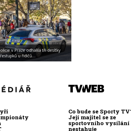
olicie v Praze odhalila tři desítky
řestupků u řidičů…
yři
Co bude se Sporty TV
ampionáty
Její majitel se ze
a
sportovního vysílání
T
nestahuje