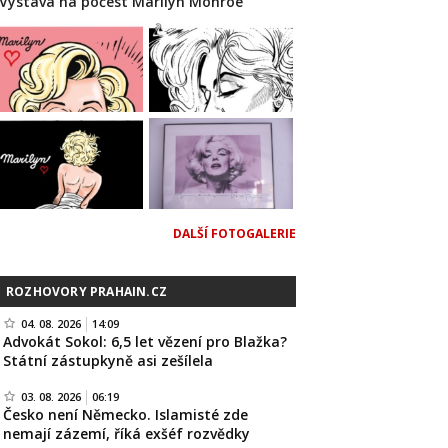
Výstava na počest Marilyn Monroe
DALŠÍ FOTOGALERIE
ROZHOVORY PRAHAIN.CZ
04. 08. 2026
14:09
Advokát Sokol: 6,5 let vězení pro Blažka?
Státní zástupkyně asi zešílela
03. 08. 2026
06:19
Česko není Německo. Islamisté zde
nemají zázemí, říká exšéf rozvědky