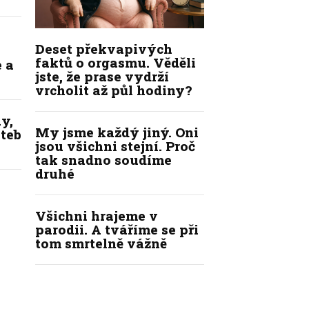
Deset překvapivých
faktů o orgasmu. Věděli
 a
jste, že prase vydrží
vrcholit až půl hodiny?
y,
My jsme každý jiný. Oni
ateb
jsou všichni stejní. Proč
tak snadno soudíme
druhé
Všichni hrajeme v
parodii. A tváříme se při
tom smrtelně vážně