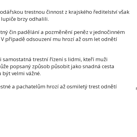
podářskou trestnou činnost z krajského ředitelství však
upiče brzy odhalili.
estný čin padělání a pozměnění peněz v jednočinném
V případě odsouzení mu hrozí až osm let odnětí
 samostatná trestní řízení s lidmi, kteří muži
může popsaný způsob působit jako snadná cesta
 být velmi vážné.
stné a pachatelům hrozí až osmiletý trest odnětí