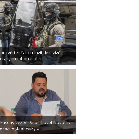
odsvětí začalo mluvit: Mrazivé
etaily mnohonásobné…
kušený vězeň: Snad Pavel Novotný
ezažije „královský…