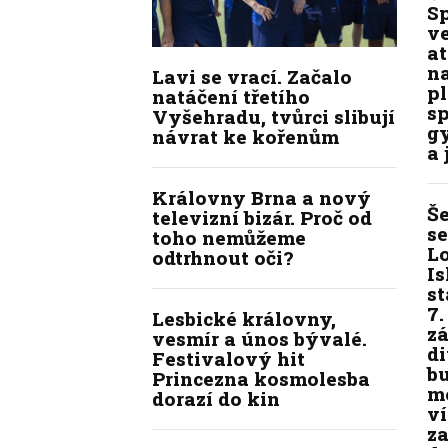
Sp
v
at
n
Lavi se vrací. Začalo
pl
natáčení třetího
s
Vyšehradu, tvůrci slibují
g
návrat ke kořenům
a 
Královny Brna a nový
Š
televizní bizár. Proč od
s
toho nemůžeme
L
odtrhnout oči?
Is
st
7.
Lesbické královny,
zá
vesmír a únos bývalé.
di
Festivalový hit
b
Princezna kosmolesba
m
dorazí do kin
ví
z