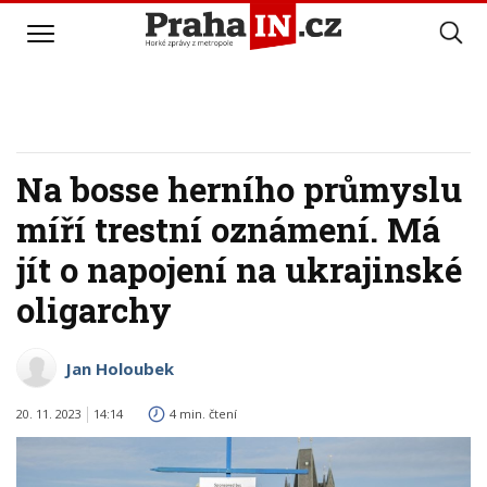
Na bosse herního průmyslu
míří trestní oznámení. Má
jít o napojení na ukrajinské
oligarchy
Jan Holoubek
20. 11. 2023
14:14
4 min. čtení