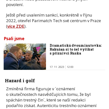
povolení.
Ještě před uvalením sankcí, konkrétně v říjnu
2022, otevřel Parimatch Tech své centrum v Praze
(
více ZDE
).
Psali jsme
Dramatická dvouminutovka:
Rakušan si to šel vyříkat
s příznivci Ruska
17. 11. 2023
12:00
Hazard i golf
Zmíněná firma figuruje v ´oznámení
o skutečnostech nasvědčujících tomu, že byl
spáchán trestný čin´, které se naší redakci
podařilo získat. Autenticitu trestního oznámení