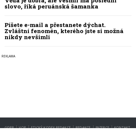
Věda je dobrá, ale vesmír má poslední
slovo, říká peruánská šamanka
Píšete e-mail a přestanete dýchat.
Zvláštní fenomén, kterého jste si možná
nikdy nevšimli
|
|
|
|
|
GDPR
VOP
ETICKÝ KODEX REDAKCE
REDAKCE
INZERCE
KONTAKT
NASTAVENÍ SOUKROMÍ