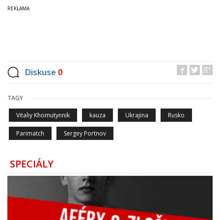
Diskuse
0
TAGY
Vitaliy Khomutynnik
kauza
Ukrajina
Rusko
Parimatch
Sergey Portnov
SPECIÁLY