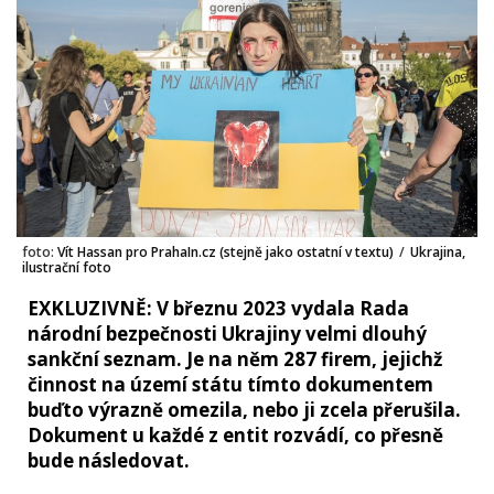
foto:
Vít Hassan pro PrahaIn.cz (stejně jako ostatní v textu)
/
Ukrajina,
ilustrační foto
EXKLUZIVNĚ: V březnu 2023 vydala Rada
národní bezpečnosti Ukrajiny velmi dlouhý
sankční seznam. Je na něm 287 firem, jejichž
činnost na území státu tímto dokumentem
buďto výrazně omezila, nebo ji zcela přerušila.
Dokument u každé z entit rozvádí, co přesně
bude následovat.