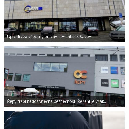
Uprchlík za všechny prachy – František Savov
Řepy trápí nedostatečná bezpečnost. Řešení je však…