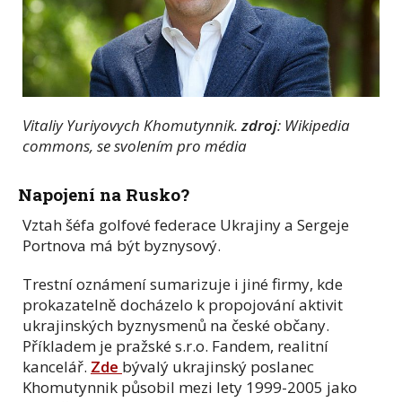
Vitaliy Yuriyovych Khomutynnik.
zdroj
: Wikipedia
commons, se svolením pro média
Napojení na Rusko?
Vztah šéfa golfové federace Ukrajiny a Sergeje
Portnova má být byznysový.
Trestní oznámení sumarizuje i jiné firmy, kde
prokazatelně docházelo k propojování aktivit
ukrajinských byznysmenů na české občany.
Příkladem je pražské s.r.o. Fandem, realitní
kancelář.
Zde
bývalý ukrajinský poslanec
Khomutynnik působil mezi lety 1999-2005 jako