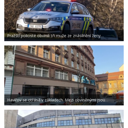
Pražští policisté obvinili tři muže ze znásilnění ženy…
Havířov se otřásá v základech. Mezi obviněnými jsou…