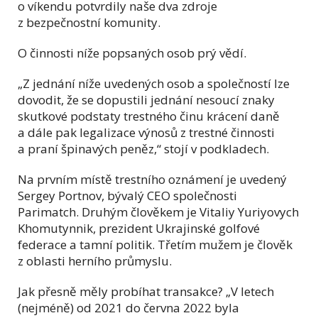
o víkendu potvrdily naše dva zdroje
z bezpečnostní komunity.
O činnosti níže popsaných osob prý vědí.
„Z jednání níže uvedených osob a společností lze
dovodit, že se dopustili jednání nesoucí znaky
skutkové podstaty trestného činu krácení daně
a dále pak legalizace výnosů z trestné činnosti
a praní špinavých peněz,“ stojí v podkladech.
Na prvním místě trestního oznámení je uvedený
Sergey Portnov, bývalý CEO společnosti
Parimatch. Druhým člověkem je Vitaliy Yuriyovych
Khomutynnik, prezident Ukrajinské golfové
federace a tamní politik. Třetím mužem je člověk
z oblasti herního průmyslu.
Jak přesně měly probíhat transakce? „V letech
(nejméně) od 2021 do června 2022 byla