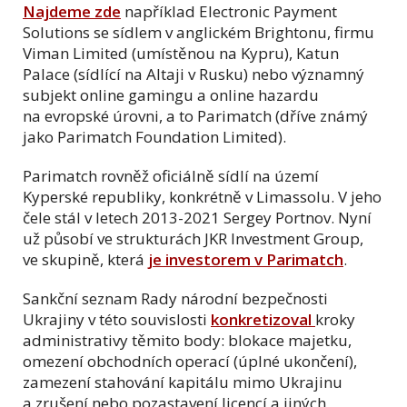
Najdeme zde
například Electronic Payment
Solutions se sídlem v anglickém Brightonu, firmu
Viman Limited (umístěnou na Kypru), Katun
Palace (sídlící na Altaji v Rusku) nebo významný
subjekt online gamingu a online hazardu
na evropské úrovni, a to Parimatch (dříve známý
jako Parimatch Foundation Limited).
Parimatch rovněž oficiálně sídlí na území
Kyperské republiky, konkrétně v Limassolu. V jeho
čele stál v letech 2013-2021 Sergey Portnov. Nyní
už působí ve strukturách JKR Investment Group,
ve skupině, která
je investorem v Parimatch
.
Sankční seznam Rady národní bezpečnosti
Ukrajiny v této souvislosti
konkretizoval
kroky
administrativy těmito body: blokace majetku,
omezení obchodních operací (úplné ukončení),
zamezení stahování kapitálu mimo Ukrajinu
a zrušení nebo pozastavení licencí a jiných