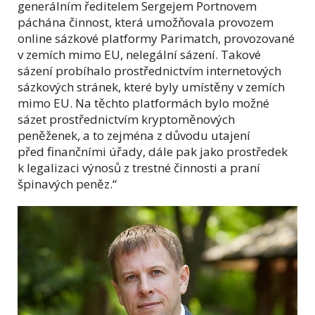
generálním ředitelem Sergejem Portnovem
páchána činnost, která umožňovala provozem
online sázkové platformy Parimatch, provozované
v zemích mimo EU, nelegální sázení. Takové
sázení probíhalo prostřednictvím internetových
sázkových stránek, které byly umístěny v zemích
mimo EU. Na těchto platformách bylo možné
sázet prostřednictvím kryptoměnových
peněženek, a to zejména z důvodu utajení
před finančními úřady, dále pak jako prostředek
k legalizaci výnosů z trestné činnosti a praní
špinavých peněz.“