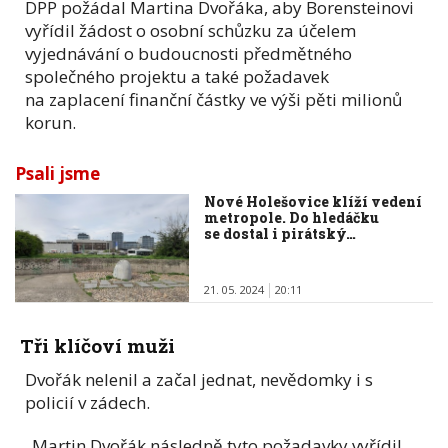
DPP požádal Martina Dvořáka, aby Borensteinovi
vyřídil žádost o osobní schůzku za účelem
vyjednávání o budoucnosti předmětného
společného projektu a také požadavek
na zaplacení finanční částky ve výši pěti milionů
korun.
Psali jsme
Nové Holešovice klíží vedení
metropole. Do hledáčku
se dostal i pirátský…
21. 05. 2024
20:11
Tři klíčoví muži
Dvořák nelenil a začal jednat, nevědomky i s
policií v zádech.
„Martin Dvořák následně tyto požadavky vyřídil