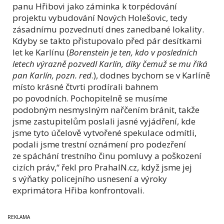
panu Hřibovi jako záminka k torpédování
projektu vybudování Nových Holešovic, tedy
zásadnímu pozvednutí dnes zanedbané lokality.
Kdyby se takto přistupovalo před pár desítkami
let ke Karlínu (
Borenstein je ten, kdo v posledních
letech výrazně pozvedl Karlín, díky čemuž se mu říká
pan Karlín, pozn. red
.), dodnes bychom se v Karlíně
místo krásné čtvrti prodírali bahnem
po povodních. Pochopitelně se musíme
podobným nesmyslným nařčením bránit, takže
jsme zastupitelům poslali jasné vyjádření, kde
jsme tyto účelově vytvořené spekulace odmítli,
podali jsme trestní oznámení pro podezření
ze spáchání trestního činu pomluvy a poškození
cizích práv,“ řekl pro PrahaIN.cz, když jsme jej
s výňatky policejního usnesení a výroky
exprimátora Hřiba konfrontovali.