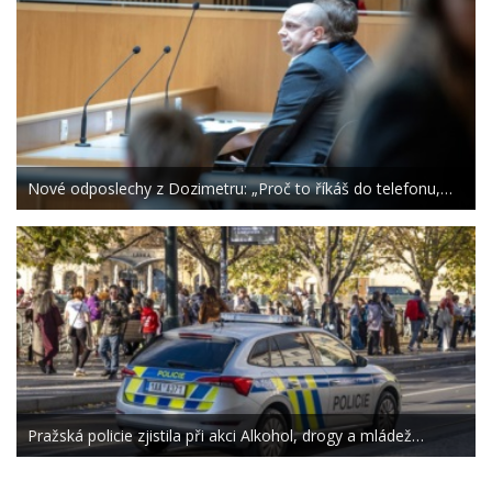
Nové odposlechy z Dozimetru: „Proč to říkáš do telefonu,…
Pražská policie zjistila při akci Alkohol, drogy a mládež…