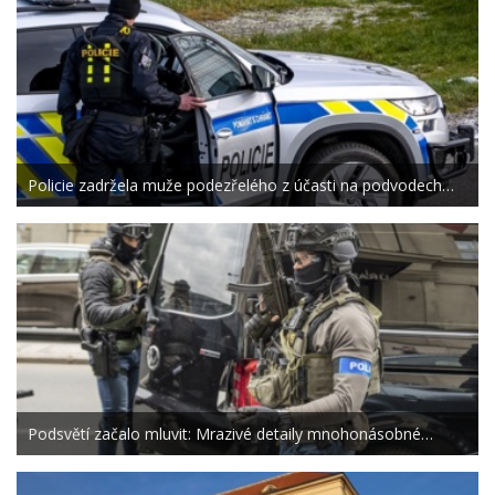
Policie zadržela muže podezřelého z účasti na podvodech…
Podsvětí začalo mluvit: Mrazivé detaily mnohonásobné…