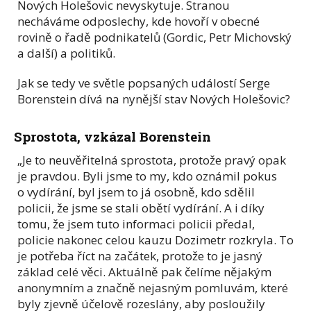
Nových Holešovic nevyskytuje. Stranou
necháváme odposlechy, kde hovoří v obecné
rovině o řadě podnikatelů (Gordic, Petr Michovský
a další) a politiků.
Jak se tedy ve světle popsaných událostí Serge
Borenstein dívá na nynější stav Nových Holešovic?
Sprostota, vzkázal Borenstein
„Je to neuvěřitelná sprostota, protože pravý opak
je pravdou. Byli jsme to my, kdo oznámil pokus
o vydírání, byl jsem to já osobně, kdo sdělil
policii, že jsme se stali obětí vydírání. A i díky
tomu, že jsem tuto informaci policii předal,
policie nakonec celou kauzu Dozimetr rozkryla. To
je potřeba říct na začátek, protože to je jasný
základ celé věci. Aktuálně pak čelíme nějakým
anonymním a značně nejasným pomluvám, které
byly zjevně účelově rozeslány, aby posloužily