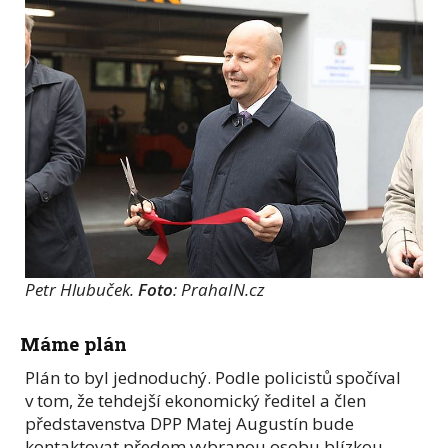
Petr Hlubuček.
Foto
: PrahaIN.cz
Máme plán
Plán to byl jednoduchý. Podle policistů spočíval
v tom, že tehdejší ekonomický ředitel a člen
představenstva DPP Matej Augustín bude
kontaktovat předem vybranou osobu blízkou