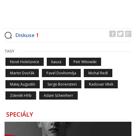
Diskuse
1
TAGY
Nové Holešovice
kauza
Petr Witowski
Martin Dvořák
Pavel Dovhomilja
Michal Redl
Matej Augustín
Serge Borenstein
Radovan Vítek
Zdeněk Hřib
Adam Scheinherr
SPECIÁLY