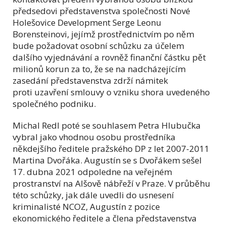
předsedovi představenstva společnosti Nové
Holešovice Development Serge Leonu
Borensteinovi, jejímž prostřednictvím po něm
bude požadovat osobní schůzku za účelem
dalšího vyjednávání a rovněž finanční částku pět
milionů korun za to, že se na nadcházejícím
zasedání představenstva zdrží námitek
proti uzavření smlouvy o vzniku shora uvedeného
společného podniku.
Michal Redl poté se souhlasem Petra Hlubučka
vybral jako vhodnou osobu prostředníka
někdejšího ředitele pražského DP z let 2007-2011
Martina Dvořáka. Augustín se s Dvořákem sešel
17. dubna 2021 odpoledne na veřejném
prostranství na Alšově nábřeží v Praze. V průběhu
této schůzky, jak dále uvedli do usnesení
kriminalisté NCOZ, Augustín z pozice
ekonomického ředitele a člena představenstva