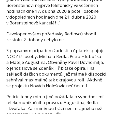
Borensteinovi nejprve telefonicky ve večerních
hodinách dne 17. dubna 2020 a poté i osobně
v dopoledních hodinách dne 21. dubna 2020
v Borensteinově kanceláři.“
Developer ovšem požadavky Redlovců shodil
ze stolu. Z dohody nebylo nic.
S popsaným případem žádosti o úplatek spojuje
NCOZ tři osoby: Michala Redla, Petra Hlubučka
a Mateje Augustína. Obviněný Pavel Dovhomilja,
o jehož slova se Zdeněk Hřib také opírá, i na
základě dalších dokumentů, jež máme k dispozici,
sehrával maximálně tak okrajovou roli. Aktivně
se projektu Nových Holešovic neúčastnil.
Policie tehdy mimo jiné požádala o vyhodnocení
telekomunikačního provozu Augustína, Redla
i Dvořáka. Za zmíněnou frází není nic jiného než