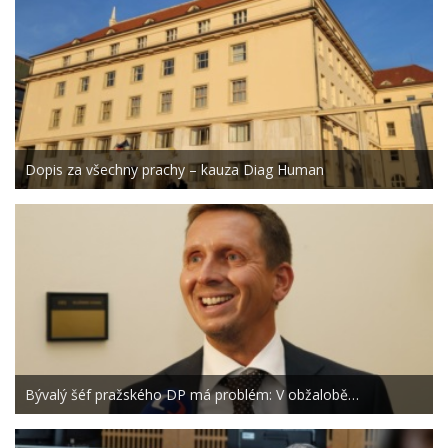
Dopis za všechny prachy – kauza Diag Human
Bývalý šéf pražského DP má problém: V obžalobě…