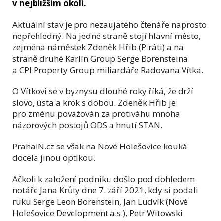
v nejbližším okolí.
Aktuální stav je pro nezaujatého čtenáře naprosto
nepřehledný. Na jedné straně stojí hlavní město,
zejména náměstek Zdeněk Hřib (Piráti) a na
straně druhé Karlín Group Serge Borensteina
a CPI Property Group miliardáře Radovana Vítka.
O Vítkovi se v byznysu dlouhé roky říká, že drží
slovo, ústa a krok s dobou. Zdeněk Hřib je
pro změnu považován za protiváhu mnoha
názorových postojů ODS a hnutí STAN.
PrahaIN.cz se však na Nové Holešovice kouká
docela jinou optikou.
Ačkoli k založení podniku došlo pod dohledem
notáře Jana Krůty dne 7. září 2021, kdy si podali
ruku Serge Leon Borenstein, Jan Ludvík (Nové
Holešovice Development a.s.), Petr Witowski