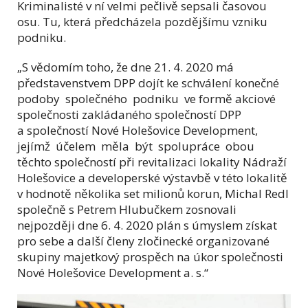
Kriminalisté v ní velmi pečlivě sepsali časovou
osu. Tu, která předcházela pozdějšímu vzniku
podniku.
„S vědomím toho, že dne 21. 4. 2020 má
představenstvem DPP dojít ke schválení konečné
podoby společného podniku ve formě akciové
společnosti zakládaného společností DPP
a společností Nové Holešovice Development,
jejímž účelem měla být spolupráce obou
těchto společností při revitalizaci lokality Nádraží
Holešovice a developerské výstavbě v této lokalitě
v hodnotě několika set milionů korun, Michal Redl
společně s Petrem Hlubučkem zosnovali
nejpozději dne 6. 4. 2020 plán s úmyslem získat
pro sebe a další členy zločinecké organizované
skupiny majetkový prospěch na úkor společnosti
Nové Holešovice Development a. s.“