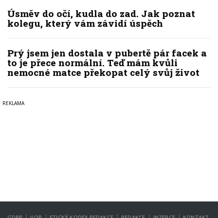
Úsměv do očí, kudla do zad. Jak poznat
kolegu, který vám závidí úspěch
Prý jsem jen dostala v pubertě pár facek a
to je přece normální. Teď mám kvůli
nemocné matce překopat celý svůj život
|
|
|
|
|
GDPR
VOP
ETICKÝ KODEX REDAKCE
REDAKCE
INZERCE
KONTAKT