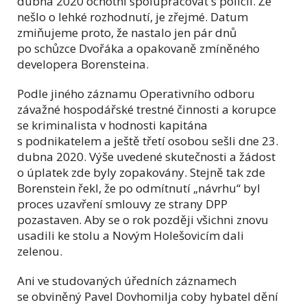
dubna 2020 ochotni spolupracovat s policií. Že
nešlo o lehké rozhodnutí, je zřejmé. Datum
zmiňujeme proto, že nastalo jen pár dnů
po schůzce Dvořáka a opakovaně zmíněného
developera Borensteina.
Podle jiného záznamu Operativního odboru
závažné hospodářské trestné činnosti a korupce
se kriminalista v hodnosti kapitána
s podnikatelem a ještě třetí osobou sešli dne 23.
dubna 2020. Výše uvedené skutečnosti a žádost
o úplatek zde byly zopakovány. Stejně tak zde
Borenstein řekl, že po odmítnutí „návrhu“ byl
proces uzavření smlouvy ze strany DPP
pozastaven. Aby se o rok později všichni znovu
usadili ke stolu a Novým Holešovicím dali
zelenou.
Ani ve studovaných úředních záznamech
se obviněný Pavel Dovhomilja coby hybatel dění