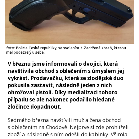
foto:
Policie České republiky, se svolením
/
Zadržená zbraň, kterou
měl podezřelý u sebe.
V březnu jsme informovali o dvojici, která
navštívila obchod s oblečením s úmyslem jej
vykrást. Prodavačku, která se zlodějské duo
pokusila zastavit, následně jeden z nich
ohrožoval pistolí. Díky medializaci tohoto
případu se ale nakonec podařilo hledané
zločince dopadnout.
Sedmého března navštívili muž a žena obchod
s oblečením na Chodově. Nejprve si zde prohlíželi
zboží a následně s ním odešli do kabinky. Všimla