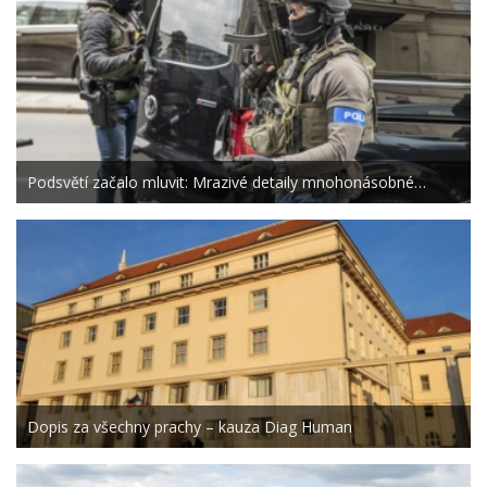
Podsvětí začalo mluvit: Mrazivé detaily mnohonásobné…
Dopis za všechny prachy – kauza Diag Human