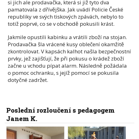
si jich ale prodavačka, která si již tyto dva
pamatovala z dřívějška. Jak uvádí Policie České
republiky ve svých tiskových zpávách, nebylo to
totiž poprvé, co se v obchodě pokusili krást.
Jakmile opustili kabinku a vrátili zboží na stojan.
Prodavačka šla vrácené kusy oblečení okamžitě
zkontrolovat. V kapsách kalhot našla bezpečnostní
prvky, jež zajišťují, že při pokusu o krádež zboží
začne u vchodu pípat alarm. Následně požádala
o pomoc ochranku, s jejíž pomocí se pokusila
dotyčné zadržet.
Poslední rozloučení s pedagogem
Janem K.