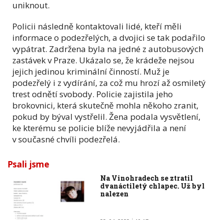
uniknout.
Policii následně kontaktovali lidé, kteří měli
informace o podezřelých, a dvojici se tak podařilo
vypátrat. Zadržena byla na jedné z autobusových
zastávek v Praze. Ukázalo se, že krádeže nejsou
jejich jedinou kriminální činností. Muž je
podezřelý i z vydírání, za což mu hrozí až osmiletý
trest odnětí svobody. Policie zajistila jeho
brokovnici, která skutečně mohla někoho zranit,
pokud by býval vystřelil. Žena podala vysvětlení,
ke kterému se policie blíže nevyjádřila a není
v současné chvíli podezřelá.
Psali jsme
Na Vinohradech se ztratil
dvanáctiletý chlapec. Už byl
nalezen