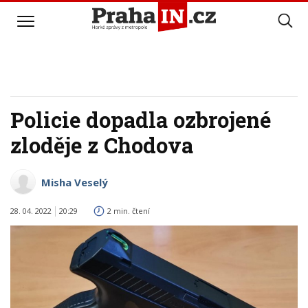
Policie dopadla ozbrojené
zloděje z Chodova
Misha Veselý
28. 04. 2022
20:29
2 min. čtení