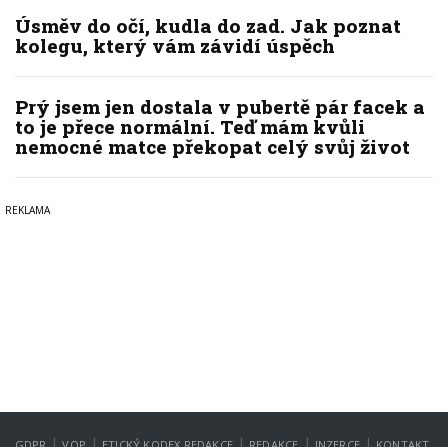
Úsměv do očí, kudla do zad. Jak poznat
kolegu, který vám závidí úspěch
Prý jsem jen dostala v pubertě pár facek a
to je přece normální. Teď mám kvůli
nemocné matce překopat celý svůj život
|
|
|
|
|
GDPR
VOP
ETICKÝ KODEX REDAKCE
REDAKCE
INZERCE
KONTAKT