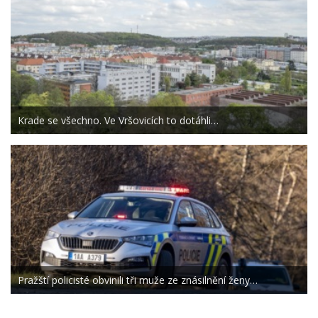
Krade se všechno. Ve Vršovicích to dotáhli…
Pražští policisté obvinili tři muže ze znásilnění ženy…