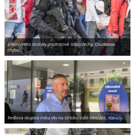
Jiřikovského dostaly prostorové odposlechy. Osudovou
chybu…
Redlova skupina měla vliv na středočeské silničáře, důkazy…