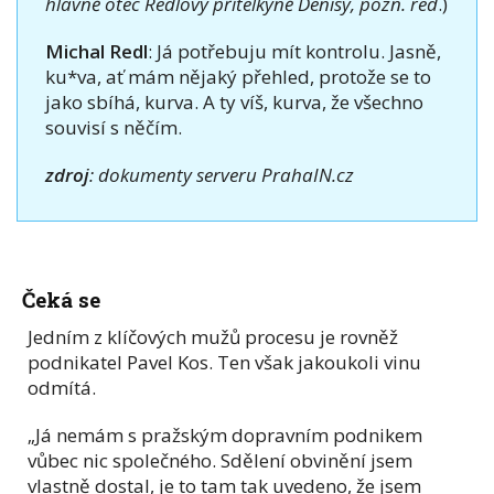
hlavně otec Redlovy přítelkyně Denisy, pozn. red
.)
Michal Redl
: Já potřebuju mít kontrolu. Jasně,
ku*va, ať mám nějaký přehled, protože se to
jako sbíhá, kurva. A ty víš, kurva, že všechno
souvisí s něčím.
zdroj
: dokumenty serveru PrahaIN.cz
Čeká se
Jedním z klíčových mužů procesu je rovněž
podnikatel Pavel Kos. Ten však jakoukoli vinu
odmítá.
„Já nemám s pražským dopravním podnikem
vůbec nic společného. Sdělení obvinění jsem
vlastně dostal, je to tam tak uvedeno, že jsem