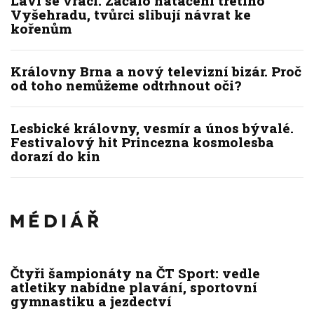
Lavi se vrací. Začalo natáčení třetího
Vyšehradu, tvůrci slibují návrat ke
kořenům
Královny Brna a nový televizní bizár. Proč
od toho nemůžeme odtrhnout oči?
Lesbické královny, vesmír a únos bývalé.
Festivalový hit Princezna kosmolesba
dorazí do kin
Čtyři šampionáty na ČT Sport: vedle
atletiky nabídne plavání, sportovní
gymnastiku a jezdectví