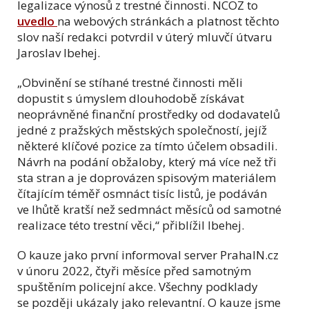
legalizace výnosů z trestné činnosti. NCOZ to
uvedlo
na webových stránkách a platnost těchto
slov naší redakci potvrdil v úterý mluvčí útvaru
Jaroslav Ibehej.
„Obvinění se stíhané trestné činnosti měli
dopustit s úmyslem dlouhodobě získávat
neoprávněné finanční prostředky od dodavatelů
jedné z pražských městských společností, jejíž
některé klíčové pozice za tímto účelem obsadili.
Návrh na podání obžaloby, který má více než tři
sta stran a je doprovázen spisovým materiálem
čítajícím téměř osmnáct tisíc listů, je podáván
ve lhůtě kratší než sedmnáct měsíců od samotné
realizace této trestní věci,“ přiblížil Ibehej.
O kauze jako první informoval server PrahaIN.cz
v únoru 2022, čtyři měsíce před samotným
spuštěním policejní akce. Všechny podklady
se později ukázaly jako relevantní. O kauze jsme