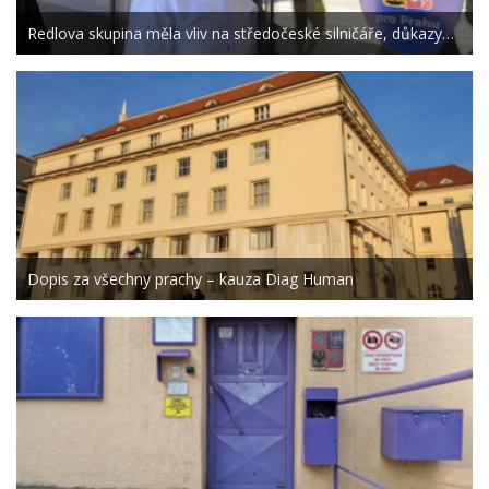
Redlova skupina měla vliv na středočeské silničáře, důkazy…
Dopis za všechny prachy – kauza Diag Human