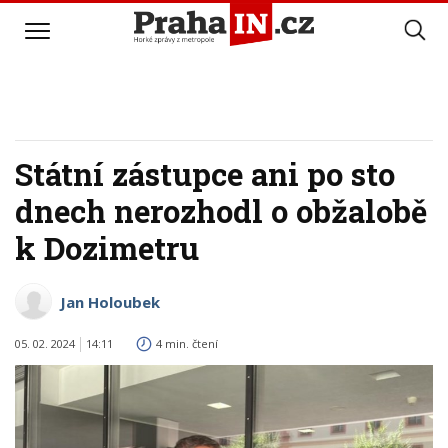
Státní zástupce ani po sto
dnech nerozhodl o obžalobě
k Dozimetru
Jan Holoubek
05. 02. 2024
14:11
4 min. čtení