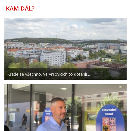
KAM DÁL?
Krade se všechno. Ve Vršovicích to dotáhli…