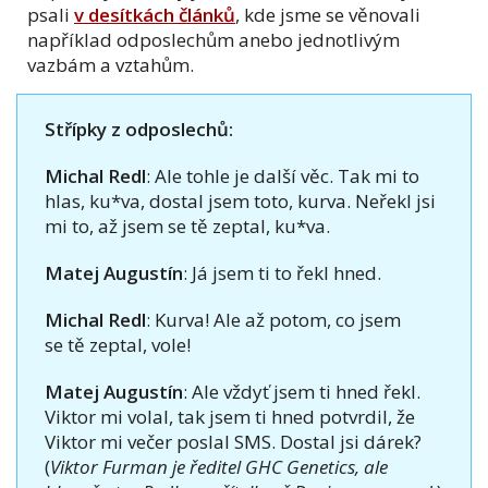
psali
v desítkách článků
, kde jsme se věnovali
například odposlechům anebo jednotlivým
vazbám a vztahům.
Střípky z odposlechů:
Michal Redl
: Ale tohle je další věc. Tak mi to
hlas, ku*va, dostal jsem toto, kurva. Neřekl jsi
mi to, až jsem se tě zeptal, ku*va.
Matej Augustín
: Já jsem ti to řekl hned.
Michal Redl
: Kurva! Ale až potom, co jsem
se tě zeptal, vole!
Matej Augustín
: Ale vždyť jsem ti hned řekl.
Viktor mi volal, tak jsem ti hned potvrdil, že
Viktor mi večer poslal SMS. Dostal jsi dárek?
(
Viktor Furman je ředitel GHC Genetics, ale