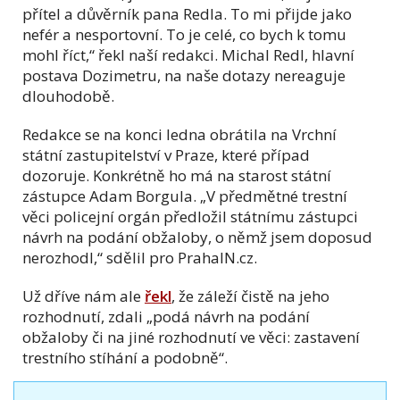
přítel a důvěrník pana Redla. To mi přijde jako
nefér a nesportovní. To je celé, co bych k tomu
mohl říct,“ řekl naší redakci. Michal Redl, hlavní
postava Dozimetru, na naše dotazy nereaguje
dlouhodobě.
Redakce se na konci ledna obrátila na Vrchní
státní zastupitelství v Praze, které případ
dozoruje. Konkrétně ho má na starost státní
zástupce Adam Borgula. „V předmětné trestní
věci policejní orgán předložil státnímu zástupci
návrh na podání obžaloby, o němž jsem doposud
nerozhodl,“ sdělil pro PrahaIN.cz.
Už dříve nám ale
řekl
, že záleží čistě na jeho
rozhodnutí, zdali „podá návrh na podání
obžaloby či na jiné rozhodnutí ve věci: zastavení
trestního stíhání a podobně“.