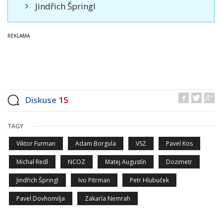
Jindřich Špringl
Diskuse
15
TAGY
Viktor Furman
Adam Borgula
VSZ
Pavel Kos
Michal Redl
NCOZ
Matej Augustín
Dozimetr
Jindřich Špringl
Ivo Pitrman
Petr Hlubuček
Pavel Dovhomilja
Zakaría Nemrah