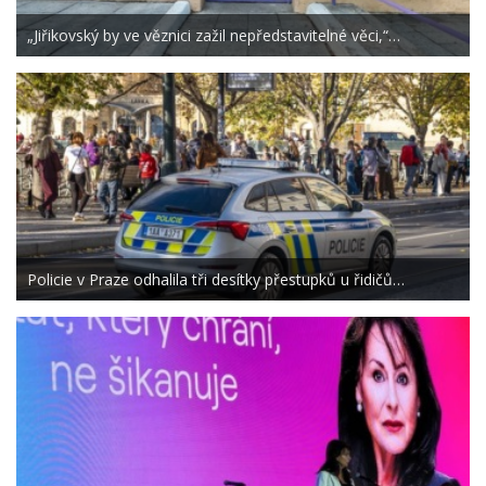
„Jiřikovský by ve věznici zažil nepředstavitelné věci,“…
Policie v Praze odhalila tři desítky přestupků u řidičů…