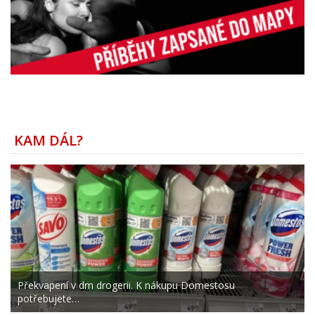
KAM DÁL?
Překvapení v dm drogerii. K nákupu Domestosu
potřebujete…