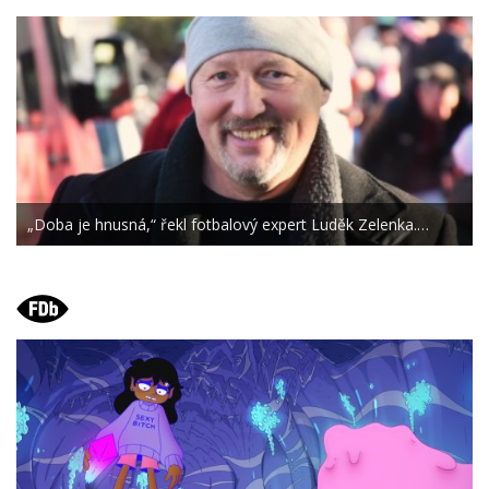
„Doba je hnusná,“ řekl fotbalový expert Luděk Zelenka.…