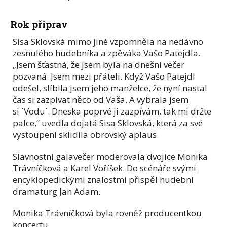
Rok příprav
Sisa Sklovská mimo jiné vzpomněla na nedávno
zesnulého hudebníka a zpěváka Vašo Patejdla.
„Jsem šťastná, že jsem byla na dnešní večer
pozvaná. Jsem mezi přáteli. Když Vašo Patejdl
odešel, slíbila jsem jeho manželce, že nyní nastal
čas si zazpívat něco od Vaša. A vybrala jsem
si ´Vodu´. Dneska poprvé ji zazpívám, tak mi držte
palce,“ uvedla dojatá Sisa Sklovská, která za své
vystoupení sklidila obrovský aplaus.
Slavnostní galavečer moderovala dvojice Monika
Trávníčková a Karel Voříšek. Do scénáře svými
encyklopedickými znalostmi přispěl hudební
dramaturg Jan Adam.
Monika Trávníčková byla rovněž producentkou
koncertu.