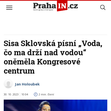
Sisa Sklovská písní „Voda,
čo ma drží nad vodou“
oněměla Kongresové
centrum
Jan Holoubek
30. 10. 2023
10:04
2 min. čtení