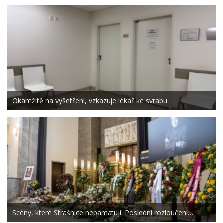
Okamžitě na vyšetření, vzkazuje lékař ke svrabu
Scény, které Strašnice nepamatují. Poslední rozloučení…