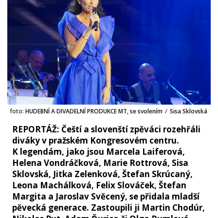
foto:
HUDEBNÍ A DIVADELNÍ PRODUKCE MT, se svolením
/
Sisa Sklovská
REPORTÁŽ: Čeští a slovenští zpěváci rozehřáli
diváky v pražském Kongresovém centru.
K legendám, jako jsou Marcela Laiferová,
Helena Vondráčková, Marie Rottrová, Sisa
Sklovská, Jitka Zelenková, Štefan Skrúcaný,
Leona Machálková, Felix Slováček, Štefan
Margita a Jaroslav Svěcený, se přidala mladší
pěvecká generace. Zastoupili ji Martin Chodúr,