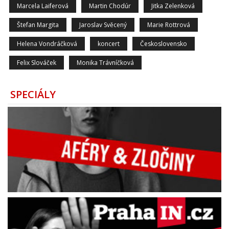
Marcela Laiferová
Martin Chodúr
Jitka Zelenková
Štefan Margita
Jaroslav Svěcený
Marie Rottrová
Helena Vondráčková
koncert
Československo
Felix Slováček
Monika Trávníčková
SPECIÁLY