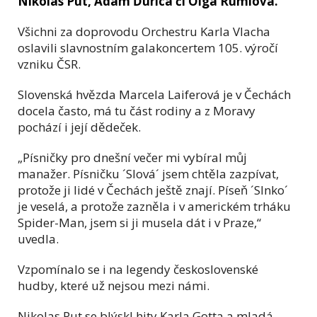
Nikolas Put, Adam Ďurica či Olga Rumlová.
Všichni za doprovodu Orchestru Karla Vlacha
oslavili slavnostním galakoncertem 105. výročí
vzniku ČSR.
Slovenská hvězda Marcela Laiferová je v Čechách
docela často, má tu část rodiny a z Moravy
pochází i její dědeček.
„Písničky pro dnešní večer mi vybíral můj
manažer. Písničku ´Slová´ jsem chtěla zazpívat,
protože ji lidé v Čechách ještě znají. Píseň ´Slnko´
je veselá, a protože zazněla i v americkém trháku
Spider-Man, jsem si ji musela dát i v Praze,“
uvedla.
Vzpomínalo se i na legendy československé
hudby, které už nejsou mezi námi.
Nikolas Put se blýskl hity Karla Gotta a mladá