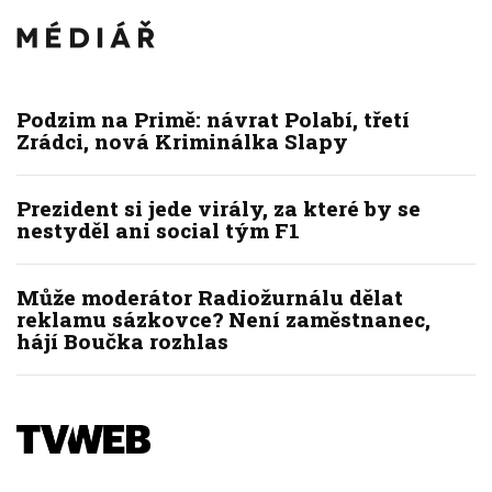
Podzim na Primě: návrat Polabí, třetí
Zrádci, nová Kriminálka Slapy
Prezident si jede virály, za které by se
nestyděl ani social tým F1
Může moderátor Radiožurnálu dělat
reklamu sázkovce? Není zaměstnanec,
hájí Boučka rozhlas