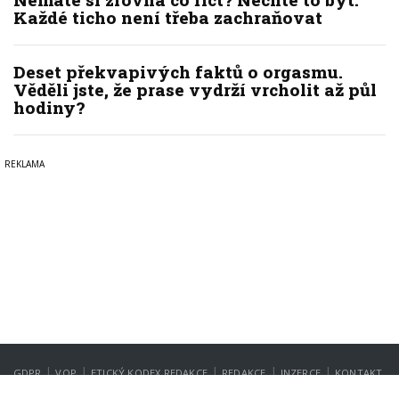
Každé ticho není třeba zachraňovat
Deset překvapivých faktů o orgasmu.
Věděli jste, že prase vydrží vrcholit až půl
hodiny?
|
|
|
|
|
GDPR
VOP
ETICKÝ KODEX REDAKCE
REDAKCE
INZERCE
KONTAKT
NASTAVENÍ SOUKROMÍ