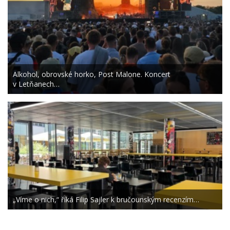
Alkohol, obrovské horko, Post Malone. Koncert
v Letňanech…
„Víme o nich,“ říká Filip Sajler k bručounským recenzím…