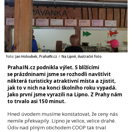
foto:
Jan Holoubek, PrahaIN.cz
/
Na Lipně, ilustrační foto
PrahaIN.cz podnikla výlet. S blížícími
se prázdninami jsme se rozhodli navštívit
některá turisticky atraktivní místa a zjistit,
jak to v nich na konci školního roku vypadá.
Jako první jsme vyrazili na Lipno. Z Prahy nám
to trvalo asi 150 minut.
Hned úvodem musíme konstatovat, že ceny nás
nemile překvapily. Lipno je velice, velice drahé.
Údiv nad plným obchodem COOP tak trval