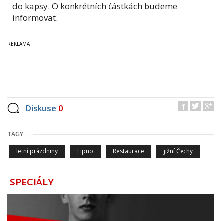
do kapsy. O konkrétních částkách budeme
informovat.
Diskuse
0
TAGY
letní prázdniny
Lipno
Restaurace
jižní Čechy
SPECIÁLY