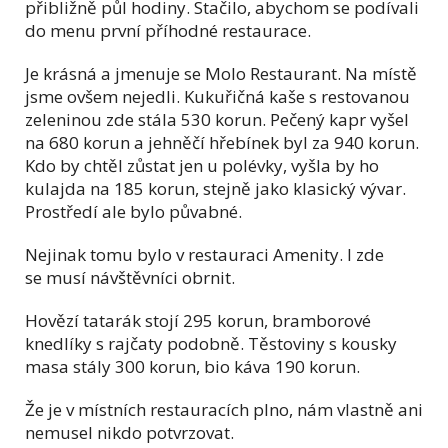
přibližně půl hodiny. Stačilo, abychom se podívali
do menu první příhodné restaurace.
Je krásná a jmenuje se Molo Restaurant. Na místě
jsme ovšem nejedli. Kukuřičná kaše s restovanou
zeleninou zde stála 530 korun. Pečený kapr vyšel
na 680 korun a jehněčí hřebínek byl za 940 korun.
Kdo by chtěl zůstat jen u polévky, vyšla by ho
kulajda na 185 korun, stejně jako klasický vývar.
Prostředí ale bylo půvabné.
Nejinak tomu bylo v restauraci Amenity. I zde
se musí návštěvníci obrnit.
Hovězí tatarák stojí 295 korun, bramborové
knedlíky s rajčaty podobně. Těstoviny s kousky
masa stály 300 korun, bio káva 190 korun.
Že je v místních restauracích plno, nám vlastně ani
nemusel nikdo potvrzovat.