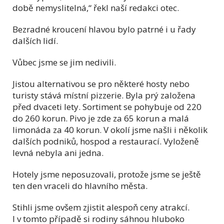
době nemyslitelná,“ řekl naší redakci otec.
Bezradné kroucení hlavou bylo patrné i u řady
dalších lidí.
Vůbec jsme se jim nedivili.
Jistou alternativou se pro některé hosty nebo
turisty stává místní pizzerie. Byla prý založena
před dvaceti lety. Sortiment se pohybuje od 220
do 260 korun. Pivo je zde za 65 korun a malá
limonáda za 40 korun. V okolí jsme našli i několik
dalších podniků, hospod a restaurací. Vyloženě
levná nebyla ani jedna.
Hotely jsme neposuzovali, protože jsme se ještě
ten den vraceli do hlavního města.
Stihli jsme ovšem zjistit alespoň ceny atrakcí.
I v tomto případě si rodiny sáhnou hluboko