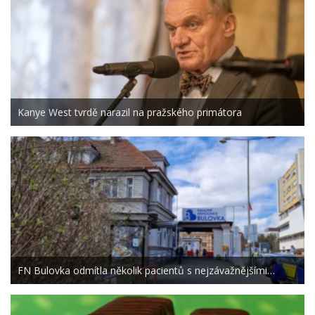
Kanye West tvrdě narazil na pražského primátora
FN Bulovka odmítla několik pacientů s nejzávažnějšími…