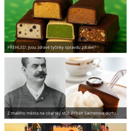
PŘEHLED: Jsou zdravé tyčinky opravdu zdravé?
Z malého města na císařský stůl. Příběh Sacherova dortu…