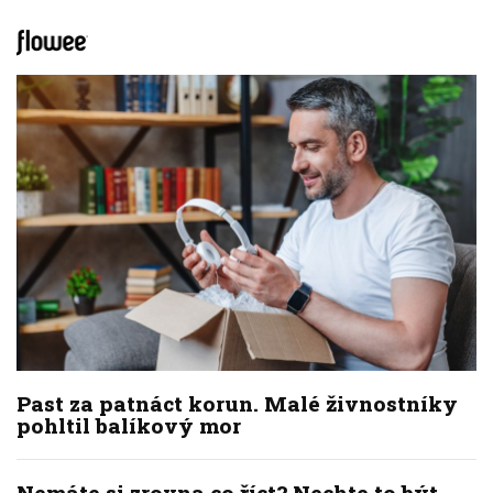
Past za patnáct korun. Malé živnostníky
pohltil balíkový mor
Nemáte si zrovna co říct? Nechte to být.