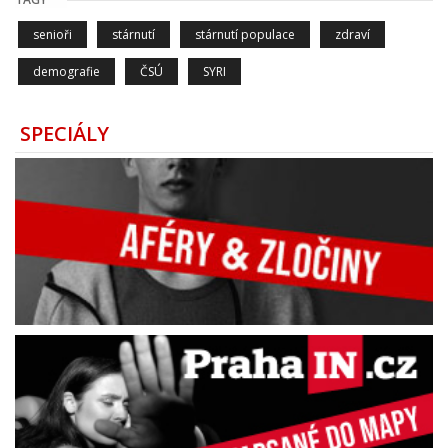
senioři
stárnutí
stárnutí populace
zdraví
demografie
ČSÚ
SYRI
SPECIÁLY