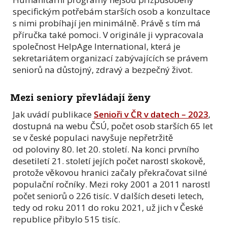
specifickým potřebám starších osob a konzultace
s nimi probíhají jen minimálně. Právě s tím má
příručka také pomoci. V originále ji vypracovala
společnost HelpAge International, která je
sekretariátem organizací zabývajících se právem
seniorů na důstojný, zdravý a bezpečný život.
Mezi seniory převládají ženy
Jak uvádí publikace
Senioři v ČR v datech – 2023
,
dostupná na webu ČSÚ, počet osob starších 65 let
se v české populaci navyšuje nepřetržitě
od poloviny 80. let 20. století. Na konci prvního
desetiletí 21. století jejích počet narostl skokově,
protože věkovou hranici začaly překračovat silné
populační ročníky. Mezi roky 2001 a 2011 narostl
počet seniorů o 226 tisíc. V dalších deseti letech,
tedy od roku 2011 do roku 2021, už jich v České
republice přibylo 515 tisíc.