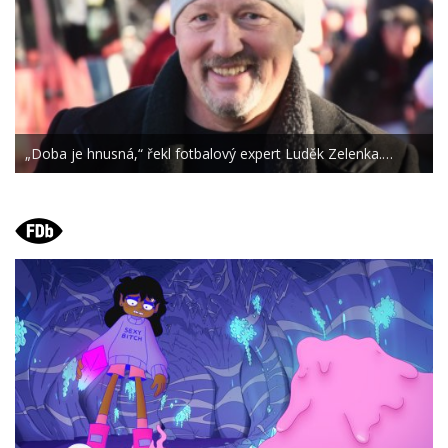
„Doba je hnusná,“ řekl fotbalový expert Luděk Zelenka.…