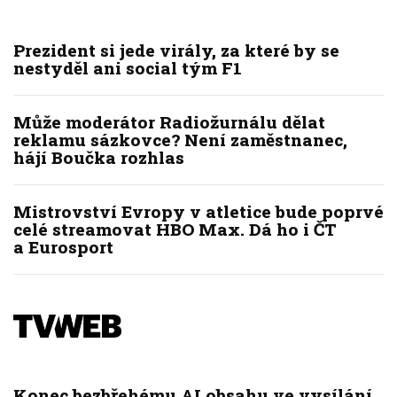
Prezident si jede virály, za které by se
nestyděl ani social tým F1
Může moderátor Radiožurnálu dělat
reklamu sázkovce? Není zaměstnanec,
hájí Boučka rozhlas
Mistrovství Evropy v atletice bude poprvé
celé streamovat HBO Max. Dá ho i ČT
a Eurosport
Konec bezbřehému AI obsahu ve vysílání.