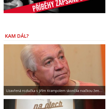
KAM DÁL?
Uzavřená rozlučka s Jiřím Krampolem skončila rvačkou žen.…