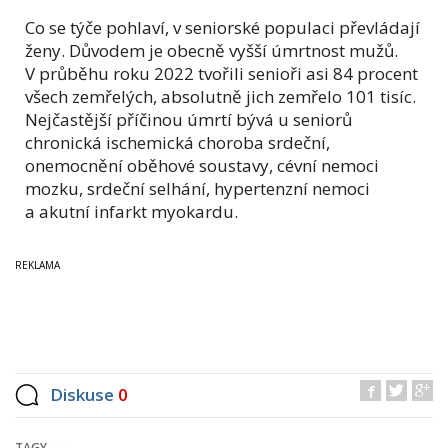
Co se týče pohlaví, v seniorské populaci převládají
ženy. Důvodem je obecně vyšší úmrtnost mužů.
V průběhu roku 2022 tvořili senioři asi 84 procent
všech zemřelých, absolutně jich zemřelo 101 tisíc.
Nejčastější příčinou úmrtí bývá u seniorů
chronická ischemická choroba srdeční,
onemocnění oběhové soustavy, cévní nemoci
mozku, srdeční selhání, hypertenzní nemoci
a akutní infarkt myokardu.
Diskuse
0
TAGY