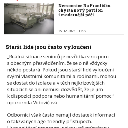
Nemocnice Na Františku
chystá nový pavilon
i modernější péči
15. 12. 2023
11:09
Starší lidé jsou často vyloučeni
„Reálná situace seniorů je nezřídka v rozporu
s obecným přesvědčením, že se o ně vždycky
někdo postará. Pokud jsou starší lidé vyloučeni
svými vlastními komunitami a rodinami, mohou
se dostat do izolace a v těch nejkrizovějších
situacích se ani nemusí dozvědět, že je jim
k dispozici podpora nebo humanitární pomoc,“
upozornila Vidovićová.
Odborníci však často nemají dostatek informací
o takzvaných age-friendly přístupech.
Humanitární programy nejsou přizpůsobeny