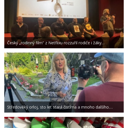
Český „rodinný film“ z Netflixu rozzuřil rodiče i žáky…
Středověký orloj, sto let stará čistírna a mnoho dalšího.…