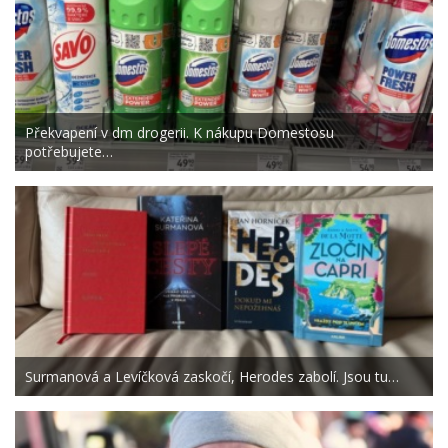
Překvapení v dm drogerii. K nákupu Domestosu
potřebujete…
Surmanová a Levíčková zaskočí, Herodes zabolí. Jsou tu…