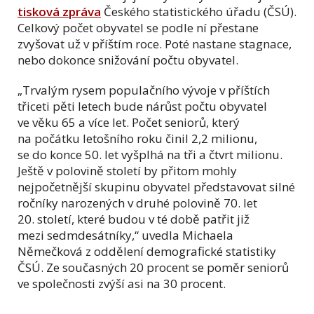
tisková zpráva
Českého statistického úřadu (ČSÚ).
Celkový počet obyvatel se podle ní přestane
zvyšovat už v příštím roce. Poté nastane stagnace,
nebo dokonce snižování počtu obyvatel.
„Trvalým rysem populačního vývoje v příštích
třiceti pěti letech bude nárůst počtu obyvatel
ve věku 65 a více let. Počet seniorů, který
na počátku letošního roku činil 2,2 milionu,
se do konce 50. let vyšplhá na tři a čtvrt milionu.
Ještě v polovině století by přitom mohly
nejpočetnější skupinu obyvatel představovat silné
ročníky narozených v druhé polovině 70. let
20. století, které budou v té době patřit již
mezi sedmdesátníky,“ uvedla Michaela
Němečková z oddělení demografické statistiky
ČSÚ. Ze současných 20 procent se poměr seniorů
ve společnosti zvýší asi na 30 procent.