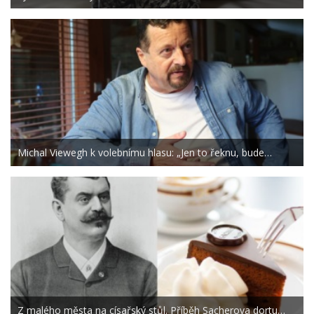
Michal Viewegh k volebnímu hlasu: „Jen to řeknu, bude…
Z malého města na císařský stůl. Příběh Sacherova dortu…