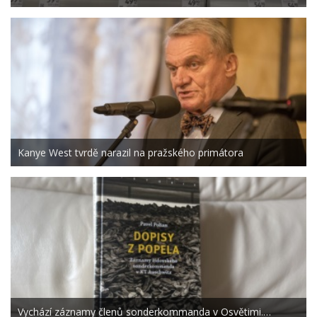
Kanye West tvrdě narazil na pražského primátora
Vychází záznamy členů sonderkommanda v Osvětimi.…