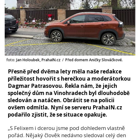
foto:
Jan Holoubek, PrahaIN.cz
/
Před domem Aničky Slováčkové.
Přesně před dvěma lety měla naše redakce
příležitost hovořit s herečkou a moderátorkou
Dagmar Patrasovou. Řekla nám, že jejich
společný dům na Vinohradech byl dlouhodobě
sledován a natáčen. Obrátit se na policii
ovšem odmítla. Nyní se serveru PrahaIN.cz
podařilo zjistit, že se situace opakuje.
„S Felixem i dcerou jsme pod dohledem vlastně
pořád. Nějaký člověk nedávno sledoval celý den