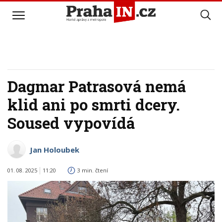
Dagmar Patrasová nemá
klid ani po smrti dcery.
Soused vypovídá
Jan Holoubek
01. 08. 2025
11:20
3 min. čtení