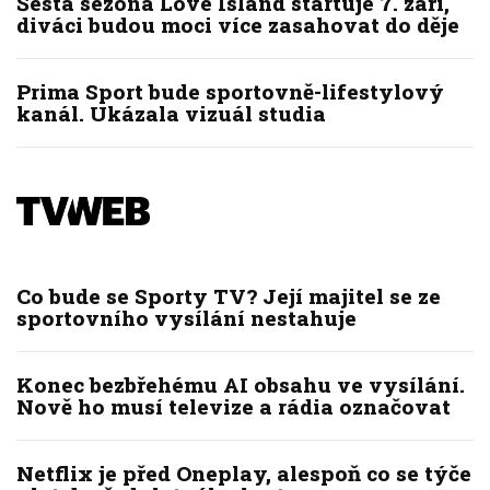
Šestá sezóna Love Island startuje 7. září,
diváci budou moci více zasahovat do děje
Prima Sport bude sportovně-lifestylový
kanál. Ukázala vizuál studia
Co bude se Sporty TV? Její majitel se ze
sportovního vysílání nestahuje
Konec bezbřehému AI obsahu ve vysílání.
Nově ho musí televize a rádia označovat
Netflix je před Oneplay, alespoň co se týče