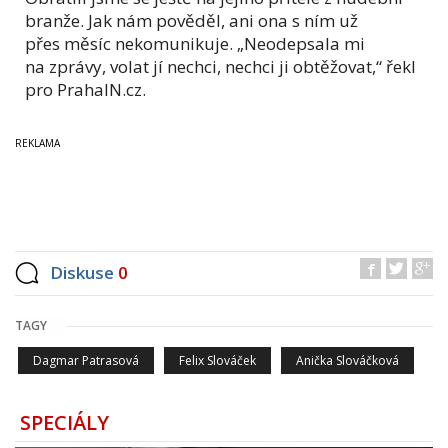
branže. Jak nám pověděl, ani ona s ním už
přes měsíc nekomunikuje. „Neodepsala mi
na zprávy, volat jí nechci, nechci ji obtěžovat,“ řekl
pro PrahaIN.cz.
Diskuse
0
TAGY
Dagmar Patrasová
Felix Slováček
Anička Slováčková
SPECIÁLY