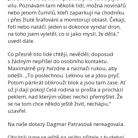
vilu. Poznávám tam několik lidí, možná novinářů
nebo jenom čumilů, kteří zaparkují na chodníku
i přes žluté šrafování a monitorují oblast. Čekají,
fotí nebo natáčí. Jeden si dokonce vyndal dron,
na toho jsem vyletěl, co si jako myslí, že dělá,“
uvedl dále.
Co přesně tito lidé chtějí, nevěděl, doposud
s žádným nepřišel do osobního kontaktu.
Maximálně prý hvízdne a naznačí rukou, aby
odešli. „To poslechnou. Leknou se a jdou pryč.
Potom párkrát obkrouží blok a jsou tam zase. Ať
už jí dají pokoj! Celá rodina si prošla a prochází
peklem, nad kterým vůbec nechci přemýšlet. Že
se na tom chce někdo ještě živit, nechápu,“
uzavřel.
Na naše dotazy Dagmar Patrasová nereagovala.
Obrátili jsme se ještě na jejího přítele z hudební