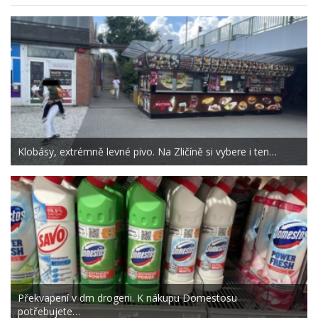
Klobásy, extrémně levné pivo. Na Zličíně si vybere i ten…
Překvapení v dm drogerii. K nákupu Domestosu
potřebujete…