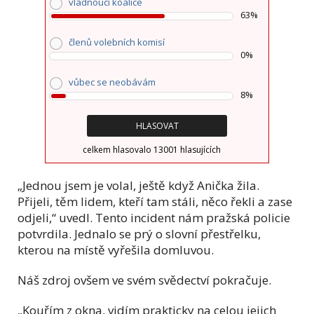
vládnoucí koalice
63%
členů volebních komisí
0%
vůbec se neobávám
8%
celkem hlasovalo 13001 hlasujících
„Jednou jsem je volal, ještě když Anička žila.
Přijeli, těm lidem, kteří tam stáli, něco řekli a zase
odjeli,“ uvedl. Tento incident nám pražská policie
potvrdila. Jednalo se prý o slovní přestřelku,
kterou na místě vyřešila domluvou.
Náš zdroj ovšem ve svém svědectví pokračuje.
„Kouřím z okna, vidím prakticky na celou jejich