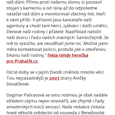
náš dům. Přímo proti našemu domu si postavil
stojan s kamerou a od rána až do odpoledne
natáčel náš dům a monitoroval všechny lidi, kteří
k nám přišli. V přízemí jsou kanceláře naší
agentury a chodí tam herci, zpěváci i další umělci,
členové naší rodiny i přátelé. Například natočil
naši dceru i řadu našich známých. Samozřejmě, že
mě to vytočilo, ale neudělali jsme nic. Možná jsem
měla kontaktovat policii, protože jde o otevřenou
šikanu naší rodiny,“
řekla tehdy herečka
pro PrahaIN.cz
.
Od té doby se v jejím životě změnilo mnoho věcí.
Tou nejzásadnější je
smrt
dcery Aničky
Slováčkové.
Dagmar Patrasová se svou rodinou je však nadále
středem zájmu nejen novinářů, ale zřejmě i řady
amatérských lovců senzací. Naše redakce získala
hned několik svědectví od souseda z Benešovské