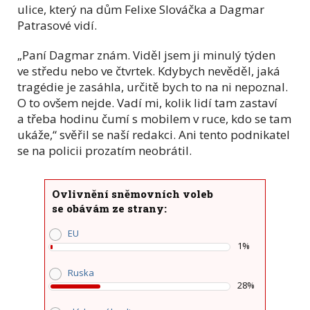
ulice, který na dům Felixe Slováčka a Dagmar
Patrasové vidí.
„Paní Dagmar znám. Viděl jsem ji minulý týden
ve středu nebo ve čtvrtek. Kdybych nevěděl, jaká
tragédie je zasáhla, určitě bych to na ni nepoznal.
O to ovšem nejde. Vadí mi, kolik lidí tam zastaví
a třeba hodinu čumí s mobilem v ruce, kdo se tam
ukáže,“ svěřil se naší redakci. Ani tento podnikatel
se na policii prozatím neobrátil.
Ovlivnění sněmovních voleb
se obávám ze strany:
EU
1%
Ruska
28%