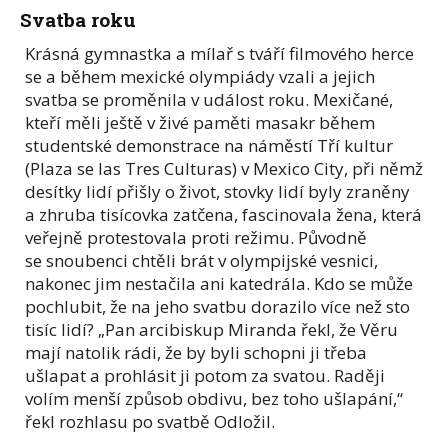
Svatba roku
Krásná gymnastka a mílař s tváří filmového herce
se a během mexické olympiády vzali a jejich
svatba se proměnila v událost roku. Mexičané,
kteří měli ještě v živé paměti masakr během
studentské demonstrace na náměstí Tří kultur
(Plaza se las Tres Culturas) v Mexico City, při němž
desítky lidí přišly o život, stovky lidí byly zraněny
a zhruba tisícovka zatčena, fascinovala žena, která
veřejně protestovala proti režimu. Původně
se snoubenci chtěli brát v olympijské vesnici,
nakonec jim nestačila ani katedrála. Kdo se může
pochlubit, že na jeho svatbu dorazilo více než sto
tisíc lidí? „Pan arcibiskup Miranda řekl, že Věru
mají natolik rádi, že by byli schopni ji třeba
ušlapat a prohlásit ji potom za svatou. Raději
volím menší způsob obdivu, bez toho ušlapání,“
řekl rozhlasu po svatbě Odložil.