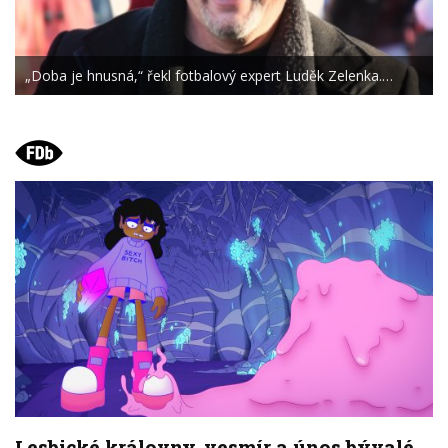
„Doba je hnusná,“ řekl fotbalový expert Luděk Zelenka.…
Lesbické královny, vesmír a únos bývalé.