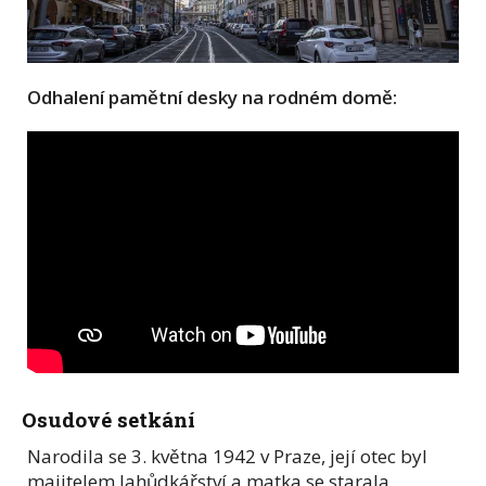
Odhalení pamětní desky na rodném domě:
Osudové setkání
Narodila se 3. května 1942 v Praze, její otec byl
majitelem lahůdkářství a matka se starala