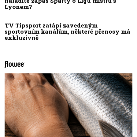
naladíte zápas Sparty o Ligu mistrů s
Lyonem?
TV Tipsport zatápí zavedeným
sportovním kanálům, některé přenosy má
exkluzivně