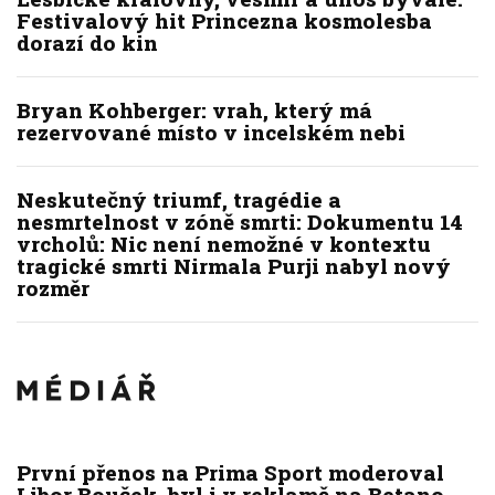
Festivalový hit Princezna kosmolesba
dorazí do kin
Bryan Kohberger: vrah, který má
rezervované místo v incelském nebi
Neskutečný triumf, tragédie a
nesmrtelnost v zóně smrti: Dokumentu 14
vrcholů: Nic není nemožné v kontextu
tragické smrti Nirmala Purji nabyl nový
rozměr
První přenos na Prima Sport moderoval
Libor Bouček, byl i v reklamě na Betano