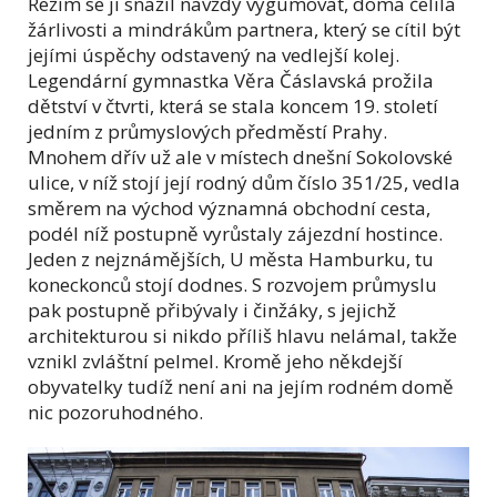
Režim se ji snažil navždy vygumovat, doma čelila
žárlivosti a mindrákům partnera, který se cítil být
jejími úspěchy odstavený na vedlejší kolej.
Legendární gymnastka Věra Čáslavská prožila
dětství v čtvrti, která se stala koncem 19. století
jedním z průmyslových předměstí Prahy.
Mnohem dřív už ale v místech dnešní Sokolovské
ulice, v níž stojí její rodný dům číslo 351/25, vedla
směrem na východ významná obchodní cesta,
podél níž postupně vyrůstaly zájezdní hostince.
Jeden z nejznámějších, U města Hamburku, tu
koneckonců stojí dodnes. S rozvojem průmyslu
pak postupně přibývaly i činžáky, s jejichž
architekturou si nikdo příliš hlavu nelámal, takže
vznikl zvláštní pelmel. Kromě jeho někdejší
obyvatelky tudíž není ani na jejím rodném domě
nic pozoruhodného.