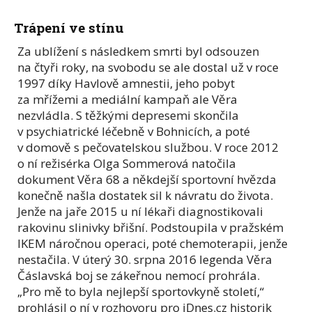
Trápení ve stínu
Za ublížení s následkem smrti byl odsouzen
na čtyři roky, na svobodu se ale dostal už v roce
1997 díky Havlově amnestii, jeho pobyt
za mřížemi a mediální kampaň ale Věra
nezvládla. S těžkými depresemi skončila
v psychiatrické léčebně v Bohnicích, a poté
v domově s pečovatelskou službou. V roce 2012
o ní režisérka Olga Sommerová natočila
dokument Věra 68 a někdejší sportovní hvězda
konečně našla dostatek sil k návratu do života.
Jenže na jaře 2015 u ní lékaři diagnostikovali
rakovinu slinivky břišní. Podstoupila v pražském
IKEM náročnou operaci, poté chemoterapii, jenže
nestačila. V úterý 30. srpna 2016 legenda Věra
Čáslavská boj se zákeřnou nemocí prohrála.
„Pro mě to byla nejlepší sportovkyně století,“
prohlásil o ní v rozhovoru pro iDnes.cz historik