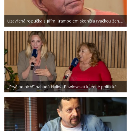
Uzavřená rozlučka s Jiřím Krampolem skončila rvačkou žen.…
„Pryč od nich!“ nabádá Halina Pawlowská k jedné politické…