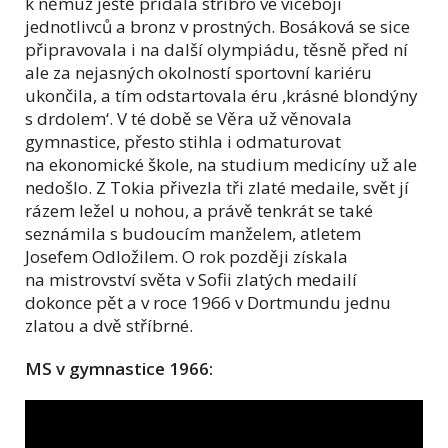
k němuž ještě přidala stříbro ve víceboji
jednotlivců a bronz v prostných. Bosáková se sice
připravovala i na další olympiádu, těsně před ní
ale za nejasných okolností sportovní kariéru
ukončila, a tím odstartovala éru ,krásné blondýny
s drdolem‘. V té době se Věra už věnovala
gymnastice, přesto stihla i odmaturovat
na ekonomické škole, na studium medicíny už ale
nedošlo. Z Tokia přivezla tři zlaté medaile, svět jí
rázem ležel u nohou, a právě tenkrát se také
seznámila s budoucím manželem, atletem
Josefem Odložilem. O rok později získala
na mistrovství světa v Sofii zlatých medailí
dokonce pět a v roce 1966 v Dortmundu jednu
zlatou a dvě stříbrné.
MS v gymnastice 1966: