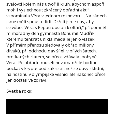
svalovci kolem nás utvořili kruh, abychom aspoň
mohli vyslechnout zkrácený obřadní akt,“
vzpomínala Věra v jednom rozhovoru. „Na zádech
jsme měli spoustu lidí. Drželi jsme dav, aby
se vůbec Věra s Pepou dostali k oltáři,“ připomněl
mimořádný den gymnasta Bohumil Mudřík,
kterému tenkrát unikla medaile jen o vlásek.
V přímém přenosu sledovaly obřad miliony
diváků, při odchodu dav šílel, v bílých šatech,
protkaných zlatem, se přece vdávala ,bohyně
Vera‘. Po obřadu museli novomanželé hodinu
počkat v kryptě pod sakristií, než se davy zklidní,
na hostinu v olympijské vesnici ale nakonec přece
jen dostali ve zdraví.
Svatba roku: