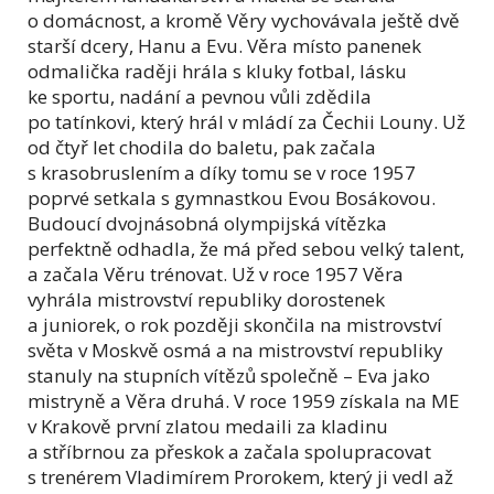
o domácnost, a kromě Věry vychovávala ještě dvě
starší dcery, Hanu a Evu. Věra místo panenek
odmalička raději hrála s kluky fotbal, lásku
ke sportu, nadání a pevnou vůli zdědila
po tatínkovi, který hrál v mládí za Čechii Louny. Už
od čtyř let chodila do baletu, pak začala
s krasobruslením a díky tomu se v roce 1957
poprvé setkala s gymnastkou Evou Bosákovou.
Budoucí dvojnásobná olympijská vítězka
perfektně odhadla, že má před sebou velký talent,
a začala Věru trénovat. Už v roce 1957 Věra
vyhrála mistrovství republiky dorostenek
a juniorek, o rok později skončila na mistrovství
světa v Moskvě osmá a na mistrovství republiky
stanuly na stupních vítězů společně – Eva jako
mistryně a Věra druhá. V roce 1959 získala na ME
v Krakově první zlatou medaili za kladinu
a stříbrnou za přeskok a začala spolupracovat
s trenérem Vladimírem Prorokem, který ji vedl až