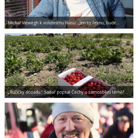
Michal Viewegh k volebnímu hlasu: „Jen to řeknu, bude…
„Ručičky dozadu.“ Sadař popsal Čechy u samosběru téměř…