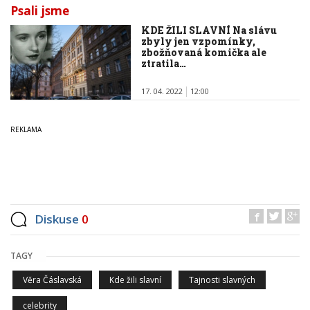
Psali jsme
KDE ŽILI SLAVNÍ Na slávu
zbyly jen vzpomínky,
zbožňovaná komička ale
ztratila…
17. 04. 2022
12:00
Diskuse
0
TAGY
Věra Čáslavská
Kde žili slavní
Tajnosti slavných
celebrity