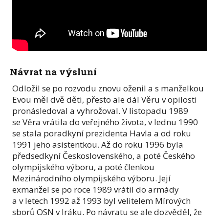
Návrat na výsluní
Odložil se po rozvodu znovu oženil a s manželkou
Evou měl dvě děti, přesto ale dál Věru v opilosti
pronásledoval a vyhrožoval. V listopadu 1989
se Věra vrátila do veřejného života, v lednu 1990
se stala poradkyní prezidenta Havla a od roku
1991 jeho asistentkou. Až do roku 1996 byla
předsedkyní Československého, a poté Českého
olympijského výboru, a poté členkou
Mezinárodního olympijského výboru. Její
exmanžel se po roce 1989 vrátil do armády
a v letech 1992 až 1993 byl velitelem Mírových
sborů OSN v Iráku. Po návratu se ale dozvěděl, že