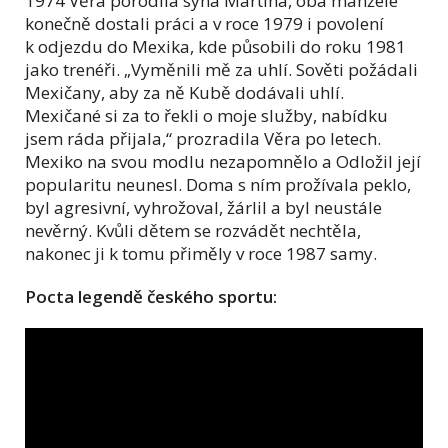
1974 Věra porodila syna Martina, oba manželé
konečně dostali práci a v roce 1979 i povolení
k odjezdu do Mexika, kde působili do roku 1981
jako trenéři. „Vyměnili mě za uhlí. Sověti požádali
Mexičany, aby za ně Kubě dodávali uhlí.
Mexičané si za to řekli o moje služby, nabídku
jsem ráda přijala,“ prozradila Věra po letech.
Mexiko na svou modlu nezapomnělo a Odložil její
popularitu neunesl. Doma s ním prožívala peklo,
byl agresivní, vyhrožoval, žárlil a byl neustále
nevěrný. Kvůli dětem se rozvádět nechtěla,
nakonec ji k tomu přiměly v roce 1987 samy.
Pocta legendě českého sportu: