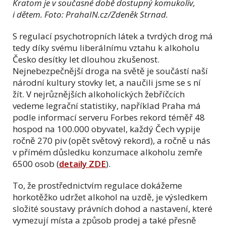
Kratom je v současné době dostupný komukoliv,
i dětem. Foto: PrahaIN.cz/Zdeněk Strnad.
S regulací psychotropních látek a tvrdých drog má
tedy díky svému liberálnímu vztahu k alkoholu
Česko desítky let dlouhou zkušenost.
Nejnebezpečnější droga na světě je součástí naší
národní kultury stovky let, a naučili jsme se s ní
žít. V nejrůznějších alkoholických žebříčcích
vedeme legrační statistiky, například Praha má
podle informací serveru Forbes rekord téměř 48
hospod na 100.000 obyvatel, každý Čech vypije
ročně 270 piv (opět světový rekord), a ročně u nás
v přímém důsledku konzumace alkoholu zemře
6500 osob (
detaily ZDE
).
To, že prostřednictvím regulace dokážeme
horkotěžko udržet alkohol na uzdě, je výsledkem
složité soustavy právních dohod a nastavení, které
vymezují místa a způsob prodej a také přesně