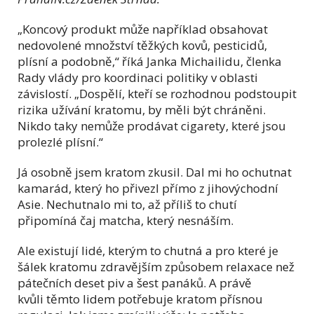
„Koncový produkt může například obsahovat
nedovolené množství těžkých kovů, pesticidů,
plísní a podobně,“ říká Janka Michailidu, členka
Rady vlády pro koordinaci politiky v oblasti
závislostí. „Dospělí, kteří se rozhodnou podstoupit
rizika užívání kratomu, by měli být chráněni.
Nikdo taky nemůže prodávat cigarety, které jsou
prolezlé plísní.“
Já osobně jsem kratom zkusil. Dal mi ho ochutnat
kamarád, který ho přivezl přímo z jihovýchodní
Asie. Nechutnalo mi to, až příliš to chutí
připomíná čaj matcha, který nesnáším.
Ale existují lidé, kterým to chutná a pro které je
šálek kratomu zdravějším způsobem relaxace než
pátečních deset piv a šest panáků. A právě
kvůli těmto lidem potřebuje kratom přísnou