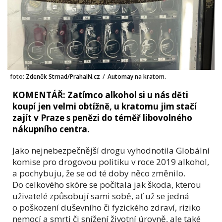
foto:
Zdeněk Strnad/PrahaIN.cz
/
Automay na kratom.
KOMENTÁŘ: Zatímco alkohol si u nás děti
koupí jen velmi obtížně, u kratomu jim stačí
zajít v Praze s penězi do téměř libovolného
nákupního centra.
Jako nejnebezpečnější drogu vyhodnotila Globální
komise pro drogovou politiku v roce 2019 alkohol,
a pochybuju, že se od té doby něco změnilo.
Do celkového skóre se počítala jak škoda, kterou
uživatelé způsobují sami sobě, ať už se jedná
o poškození duševního či fyzického zdraví, riziko
nemocí a smrti či snížení životní úrovně, ale také