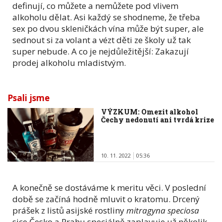
definují, co můžete a nemůžete pod vlivem
alkoholu dělat. Asi každý se shodneme, že třeba
sex po dvou skleničkách vína může být super, ale
sednout si za volant a vézt děti ze školy už tak
super nebude. A co je nejdůležitější: Zakazují
prodej alkoholu mladistvým.
Psali jsme
VÝZKUM: Omezit alkohol
Čechy nedonutí ani tvrdá krize
10. 11. 2022
05:36
A konečně se dostáváme k meritu věci. V poslední
době se začíná hodně mluvit o kratomu. Drcený
prášek z listů asijské rostliny
mitragyna speciosa
sice Česko a Prahu speciálně zaplavuje už několik