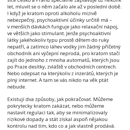
let, mluvit se o něm začalo ale až v poslední době.
I když je kratom oproti alkoholu mizivě
nebezpečný, psychoaktivní účinky určitě má –
v menších dávkách funguje jako relaxační nápoj,
ve větších jako stimulant. Jenže psychoaktivní
látky jakéhokoliv typu prostě dětem do ruky
nepatří, a zatímco láhev vodky jim žádný příčetný
obchodník ani výčepní neprodá, pro kratom stačí
zajít do jednoho z mnoha automatů, kterých jsou
po Praze desítky, zvláště v obchodních centrech.
Nebo odepsat na kterýkoliv z inzerátů, kterých je
plný internet. A tam se vás nikdo na věk ptát
nebude.
Existují dva způsoby, jak pokračovat. Můžeme
pokrytecky kratom zakázat, nebo můžeme
nastavit regulaci tak, aby se minimalizovaly
rizikové dopady a stát získal aspoň nějakou
kontrolu nad tím, kdo co a jak vlastně prodává.