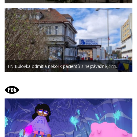
FN Bulovka odmítla několik pacientů s nejzávažnějšími…