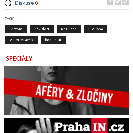
Diskuse
0
TAGY
Kratom
Závislost
Regulace
1. dubna
Viktor Mravčík
komentář
SPECIÁLY