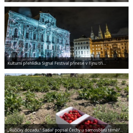
Kulturní přehlídka Signal Festival přinese v říjnu tři…
„Ručičky dozadu.“ Sadař popsal Čechy u samosběru téměř…