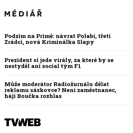
Podzim na Primě: návrat Polabí, třetí
Zrádci, nová Kriminálka Slapy
Prezident si jede virály, za které by se
nestyděl ani social tým F1
Může moderátor Radiožurnálu dělat
reklamu sázkovce? Není zaměstnanec,
hájí Boučka rozhlas