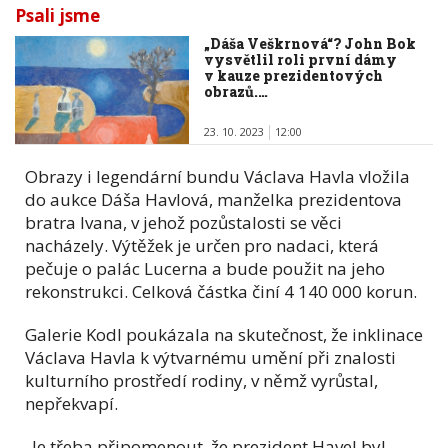
Psali jsme
„Dáša Veškrnová“? John Bok
vysvětlil roli první dámy
v kauze prezidentových
obrazů.…
23. 10. 2023
12:00
Obrazy i legendární bundu Václava Havla vložila
do aukce Dáša Havlová, manželka prezidentova
bratra Ivana, v jehož pozůstalosti se věci
nacházely. Výtěžek je určen pro nadaci, která
pečuje o palác Lucerna a bude použit na jeho
rekonstrukci. Celková částka činí 4 140 000 korun.
Galerie Kodl poukázala na skutečnost, že inklinace
Václava Havla k výtvarnému umění při znalosti
kulturního prostředí rodiny, v němž vyrůstal,
nepřekvapí.
„Je třeba připomenout, že prezident Havel byl