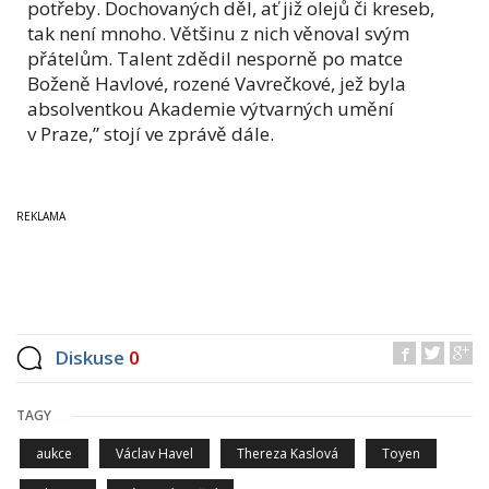
potřeby. Dochovaných děl, ať již olejů či kreseb,
tak není mnoho. Většinu z nich věnoval svým
přátelům. Talent zdědil nesporně po matce
Boženě Havlové, rozené Vavrečkové, jež byla
absolventkou Akademie výtvarných umění
v Praze,” stojí ve zprávě dále.
Diskuse
0
TAGY
aukce
Václav Havel
Thereza Kaslová
Toyen