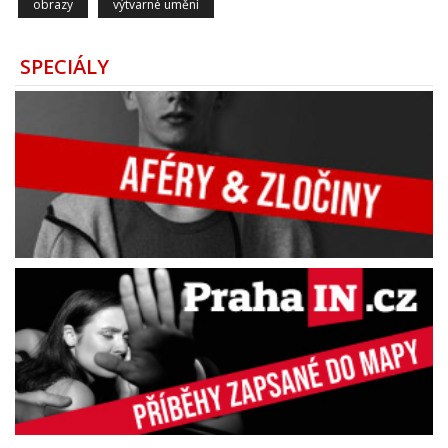
obrazy
výtvarné umění
SPECIÁLY