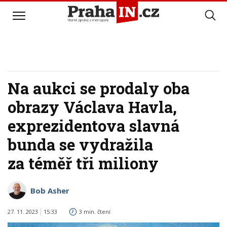
Na aukci se prodaly oba
obrazy Václava Havla,
exprezidentova slavná
bunda se vydražila
za téměř tři miliony
Bob Asher
27. 11. 2023
15:33
3 min. čtení