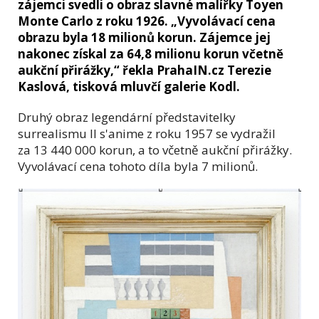
zájemci svedli o obraz slavné malířky Toyen
Monte Carlo z roku 1926. „Vyvolávací cena
obrazu byla 18 milionů korun. Zájemce jej
nakonec získal za 64,8 milionu korun včetně
aukční přirážky,“ řekla PrahaIN.cz Terezie
Kaslová, tisková mluvčí galerie Kodl.
Druhý obraz legendární představitelky
surrealismu Il s'anime z roku 1957 se vydražil
za 13 440 000 korun, a to včetně aukční přirážky.
Vyvolávací cena tohoto díla byla 7 milionů.