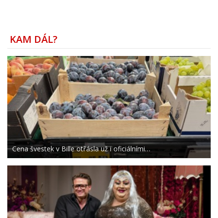
KAM DÁL?
Cena švestek v Bille otřásla už i oficiálními…