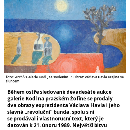
foto:
Archív Galerie Kodl., se svolením.
/
Obraz Václava Havla Krajina se
sluncem
Během ostře sledované devadesáté aukce
galerie Kodl na pražském Žofíně se prodaly
dva obrazy exprezidenta Václava Havla i jeho
slavná „revoluční“ bunda, spolu s ní
se prodával i vlastnoruční text, který je
datován k 21. únoru 1989. Největší bitvu