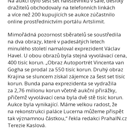
Na aukci bylo šest set návštěvníků v sále, desítky
dražitelů obchodovaly na telefonních linkách
a více než 200 kupujících se aukce zúčastnilo
online prostřednictvím portálu Artslimit.
Mimořádná pozornost sběratelů se soustředila
na dva obrazy, které v padesátých letech
minulého století namaloval exprezident Václav
Havel. U obou obrazů byla stejná vyvolávací cena,
400 tisíc korun. „Obraz Autoportrét Vincenta van
Gogha se prodal za 550 tisíc korun. Druhý obraz
Krajina se sluncem získal zájemce za šest set tisíc
korun. Bunda pana exprezidenta se vydražila
za 2,76 milionu korun včetně aukční přirážky,
přičemž vyvolávací cena byla dvě stě tisíc korun.
Aukce byla vynikající. Máme velkou radost, že
na rekonstrukci paláce Lucerna můžeme přispět
tak významnou částkou,“ řekla redakci PrahaIN.cz
Terezie Kaslová.