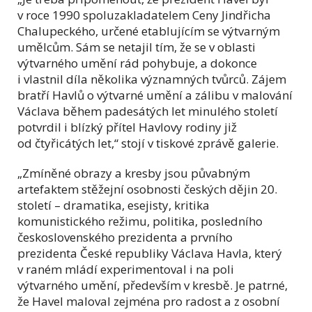
v roce 1990 spoluzakladatelem Ceny Jindřicha
Chalupeckého, určené etablujícím se výtvarným
umělcům. Sám se netajil tím, že se v oblasti
výtvarného umění rád pohybuje, a dokonce
i vlastnil díla několika významných tvůrců. Zájem
bratří Havlů o výtvarné umění a zálibu v malování
Václava během padesátých let minulého století
potvrdil i blízký přítel Havlovy rodiny již
od čtyřicátých let,“ stojí v tiskové zprávě galerie.
„Zmíněné obrazy a kresby jsou půvabným
artefaktem stěžejní osobnosti českých dějin 20.
století – dramatika, esejisty, kritika
komunistického režimu, politika, posledního
československého prezidenta a prvního
prezidenta České republiky Václava Havla, který
v raném mládí experimentoval i na poli
výtvarného umění, především v kresbě. Je patrné,
že Havel maloval zejména pro radost a z osobní