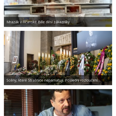
Mrazák v říčanské Bille děsí zákazníky
Scény, které Strašnice nepamatují. Poslední rozloučení…