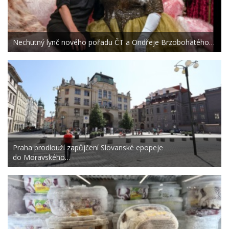
Nechutný lynč nového pořadu ČT a Ondřeje Brzobohatého…
Praha prodlouží zapůjčení Slovanské epopeje
do Moravského…