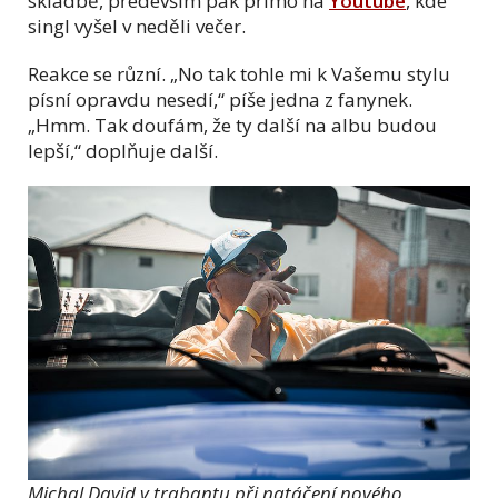
skladbě, především pak přímo na
Youtube
, kde
singl vyšel v neděli večer.
Reakce se různí. „No tak tohle mi k Vašemu stylu
písní opravdu nesedí,“ píše jedna z fanynek.
„Hmm. Tak doufám, že ty další na albu budou
lepší,“ doplňuje další.
Michal David v trabantu při natáčení nového