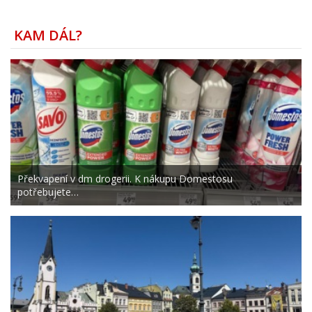
KAM DÁL?
Překvapení v dm drogerii. K nákupu Domestosu
potřebujete…