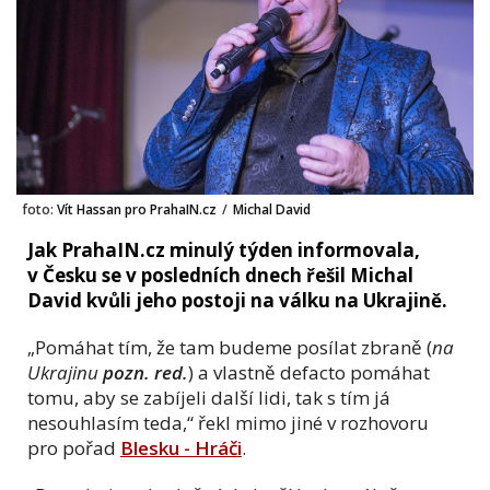
foto:
Vít Hassan pro PrahaIN.cz
/
Michal David
Jak PrahaIN.cz minulý týden informovala,
v Česku se v posledních dnech řešil Michal
David kvůli jeho postoji na válku na Ukrajině.
„
Pomáhat tím, že tam budeme posílat zbraně (
na
Ukrajinu
pozn. red.
) a vlastně defacto pomáhat
tomu, aby se zabíjeli další lidi, tak s tím já
nesouhlasím teda,“ řekl mimo jiné v rozhovoru
pro pořad
Blesku - Hráči
.