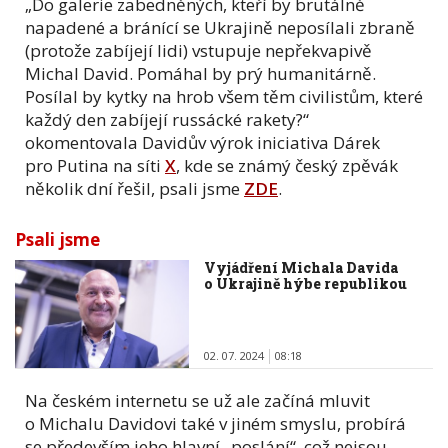
„Do galerie zabedněných, kteří by brutálně
napadené a bránící se Ukrajině neposílali zbraně
(protože zabíjejí lidi) vstupuje nepřekvapivě
Michal David. Pomáhal by prý humanitárně.
Posílal by kytky na hrob všem těm civilistům, které
každý den zabíjejí russácké rakety?“
okomentovala Davidův výrok iniciativa Dárek
pro Putina na síti
X
, kde se známý český zpěvák
několik dní řešil, psali jsme
ZDE
.
Psali jsme
Vyjádření Michala Davida
o Ukrajině hýbe republikou
02. 07. 2024
08:18
Na českém internetu se už ale začíná mluvit
o Michalu Davidovi také v jiném smyslu, probírá
se především jeho hlavní „poslání“, což nejsou