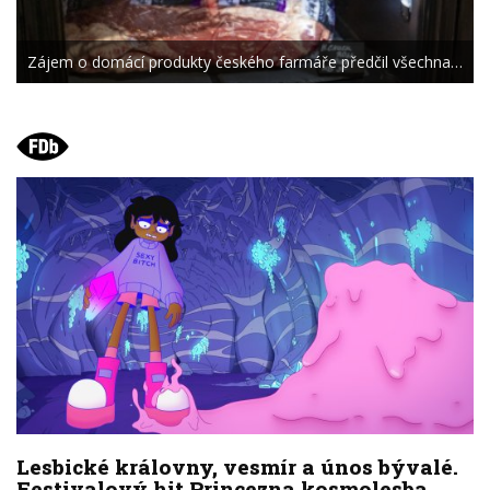
Zájem o domácí produkty českého farmáře předčil všechna…
Lesbické královny, vesmír a únos bývalé.
Festivalový hit Princezna kosmolesba