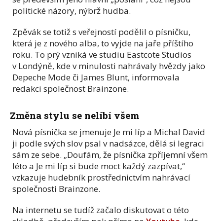
politické názory, nýbrž hudba.
Zpěvák se totiž s veřejností podělil o písničku,
která je z nového alba, to vyjde na jaře příštího
roku. To prý vzniká ve studiu Eastcote Studios
v Londýně, kde v minulosti nahrávaly hvězdy jako
Depeche Mode či James Blunt, informovala
redakci společnost Brainzone.
Změna stylu se nelíbí všem
Nová písnička se jmenuje Je mi líp a Michal David
ji podle svých slov psal v nadsázce, dělá si legraci
sám ze sebe. „Doufám, že písnička zpříjemní všem
léto a Je mi líp si bude moct každý zazpívat,“
vzkazuje hudebník prostřednictvím nahrávací
společnosti Brainzone.
Na internetu se tudíž začalo diskutovat o této