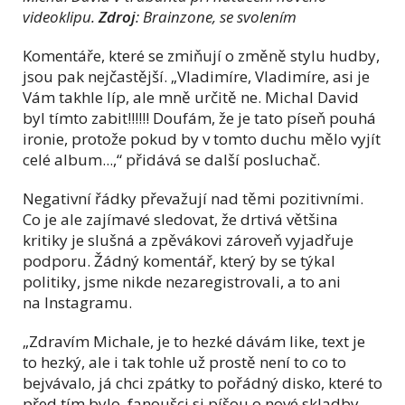
videoklipu.
Zdroj
: Brainzone, se svolením
Komentáře, které se zmiňují o změně stylu hudby,
jsou pak nejčastější. „Vladimíre, Vladimíre, asi je
Vám takhle líp, ale mně určitě ne. Michal David
byl tímto zabit!!!!!! Doufám, že je tato píseň pouhá
ironie, protože pokud by v tomto duchu mělo vyjít
celé album...,“ přidává se další posluchač.
Negativní řádky převažují nad těmi pozitivními.
Co je ale zajímavé sledovat, že drtivá většina
kritiky je slušná a zpěvákovi zároveň vyjadřuje
podporu. Žádný komentář, který by se týkal
politiky, jsme nikde nezaregistrovali, a to ani
na Instagramu.
„Zdravím Michale, je to hezké dávám like, text je
to hezký, ale i tak tohle už prostě není to co to
bejvávalo, já chci zpátky to pořádný disko, které to
před tím bylo, fanoušci si píšou o nové skladby,