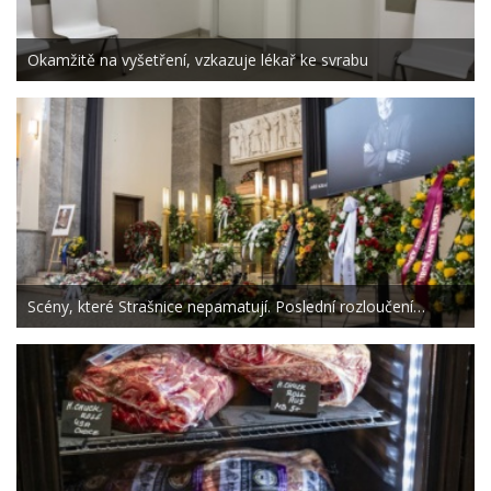
Okamžitě na vyšetření, vzkazuje lékař ke svrabu
Scény, které Strašnice nepamatují. Poslední rozloučení…