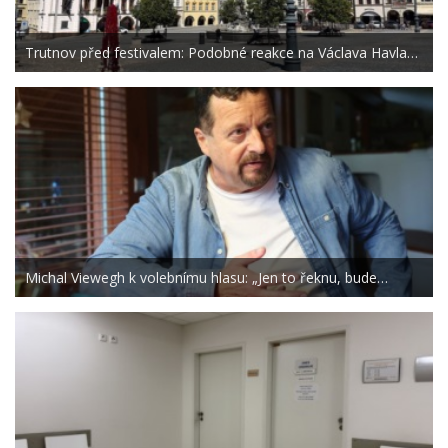
Trutnov před festivalem: Podobné reakce na Václava Havla…
Michal Viewegh k volebnímu hlasu: „Jen to řeknu, bude…