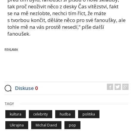
tak proč neoživit něco z desky Čas vítězství, fakt
se na mě nezlobte, nechci tím říct, že máte
s tvorbou končit, děláte něco pro své fanoušky, ale
tohle mě na vás prostě nesedí,“ píše další
fanoušek.
Diskuse
0
TAGY
kultura
celebrity
hudba
politika
Ukrajina
Michal David
pop