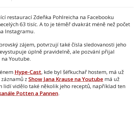
ící restaurací Zdeňka Pohlreicha na Facebooku
ecelých 63 tisíc. A to je téměř dvakrát méně než počet
na Instagramu.
brovský zájem, potvrzují také čísla sledovanosti jeho
nevystupuje úplně pravidelně, ale pozvání přijal
y na Youtube.
jménem
Hype-Cast
, kde byl šéfkuchař hostem, má už
ho záznamů z
Show Jana Krause na Youtube
má už
n lidí vidělo také několik jeho receptů, například ten
kanále Potten a Pannen
.