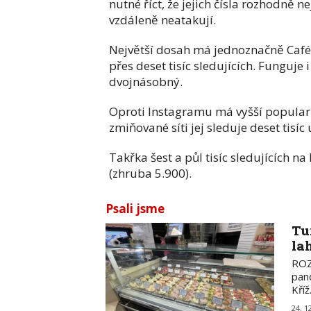
nutné říct, že jejich čísla rozhodně 
vzdáleně neatakují.
Největší dosah má jednoznačně Café
přes deset tisíc sledujících. Funguj
dvojnásobný.
Oproti Instagramu má vyšší populari
zmiňované síti jej sleduje deset tisí
Takřka šest a půl tisíc sledujících 
(zhruba 5.900).
Psali jsme
Tu
la
ROZ
pand
Kříž
24. 1