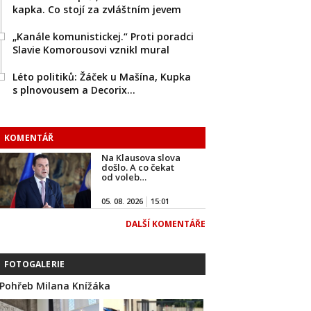
kapka. Co stojí za zvláštním jevem
„Kanále komunistickej.“ Proti poradci
Slavie Komorousovi vznikl mural
Léto politiků: Žáček u Mašína, Kupka
s plnovousem a Decorix…
KOMENTÁŘ
Na Klausova slova
došlo. A co čekat
od voleb…
05. 08. 2026
15:01
DALŠÍ KOMENTÁŘE
FOTOGALERIE
Pohřeb Milana Knížáka