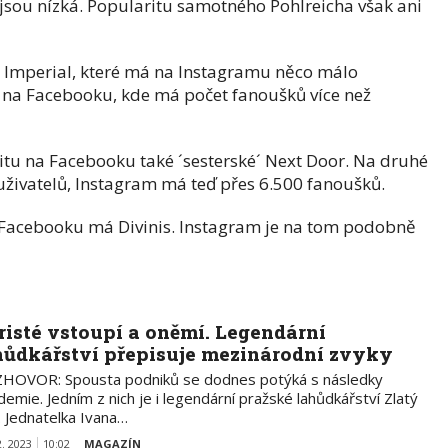
nejsou nízká. Popularitu samotného Pohlreicha však ani
 Imperial, které má na Instagramu něco málo
e i na Facebooku, kde má počet fanoušků více než
tu na Facebooku také ´sesterské´ Next Door. Na druhé
c uživatelů, Instagram má teď přes 6.500 fanoušků.
na Facebooku má Divinis. Instagram je na tom podobně
risté vstoupí a oněmí. Legendární
hůdkářství přepisuje mezinárodní zvyky
HOVOR: Spousta podniků se dodnes potýká s následky
emie. Jedním z nich je i legendární pražské lahůdkářství Zlatý
. Jednatelka Ivana…
2. 2023
10:02
MAGAZÍN