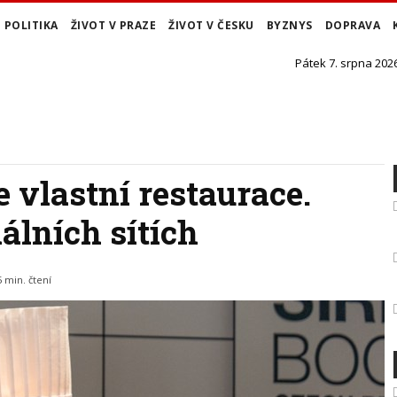
POLITIKA
ŽIVOT V PRAZE
ŽIVOT V ČESKU
BYZNYS
DOPRAVA
Pátek 7. srpna 2026
e vlastní restaurace.
álních sítích
5 min. čtení