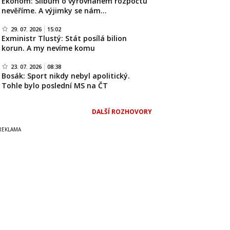
Ekonom: Slibům o vyrovnaném rozpočtu
nevěříme. A výjimky se nám…
29. 07. 2026
15:02
Exministr Tlustý: Stát posílá bilion
korun. A my nevíme komu
23. 07. 2026
08:38
Bosák: Sport nikdy nebyl apolitický.
Tohle bylo poslední MS na ČT
DALŠÍ ROZHOVORY