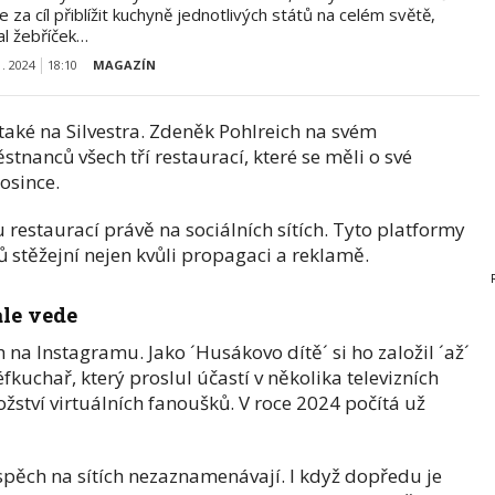
e za cíl přiblížit kuchyně jednotlivých států na celém světě,
al žebříček…
1. 2024
18:10
MAGAZÍN
také na Silvestra. Zdeněk Pohlreich na svém
stnanců všech tří restaurací, které se měli o své
osince.
 restaurací právě na sociálních sítích. Tyto platformy
 stěžejní nejen kvůli propagaci a reklamě.
ale vede
a Instagramu. Jako ´Husákovo dítě´ si ho založil ´až´
fkuchař, který proslul účastí v několika televizních
žství virtuálních fanoušků. V roce 2024 počítá už
spěch na sítích nezaznamenávají. I když dopředu je