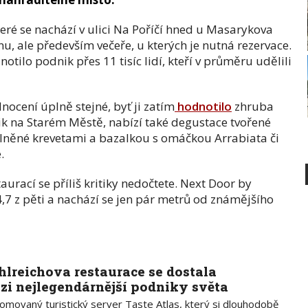
které se nachází v ulici Na Poříčí hned u Masarykova
u, ale především večeře, u kterých je nutná rezervace.
otilo podnik přes 11 tisíc lidí, kteří v průměru udělili
ocení úplně stejné, byť ji zatím
hodnotilo
zhruba
ik na Starém Městě, nabízí také degustace tvořené
lněné krevetami a bazalkou s omáčkou Arrabiata či
.
aurací se příliš kritiky nedočtete. Next Door by
7 z pěti a nachází se jen pár metrů od známějšího
hlreichova restaurace se dostala
zi nejlegendárnější podniky světa
omovaný turistický server Taste Atlas, který si dlouhodobě