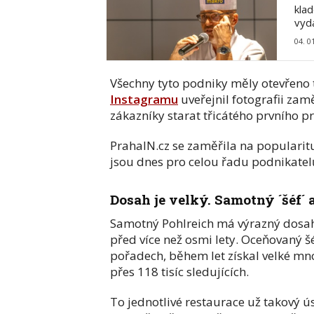
klad
vyd
04. 0
Všechny tyto podniky měly otevřeno 
Instagramu
uveřejnil fotografii zamě
zákazníky starat třicátého prvního pr
PrahaIN.cz se zaměřila na popularitu
jsou dnes pro celou řadu podnikatelů
Dosah je velký. Samotný ´šéf´ 
Samotný Pohlreich má výrazný dosah n
před více než osmi lety. Oceňovaný šé
pořadech, během let získal velké mno
přes 118 tisíc sledujících.
To jednotlivé restaurace už takový ú