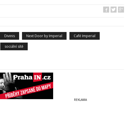
Divinis
Next Door by Imperial
Café Imperial
sociální sítě