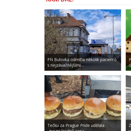
FN Bulovka odmítla několik pacientů
P
s nejzávažnějšími…
o
Tečku za Prague Pride udělala
Z
„mezinárodní“ cena…
v