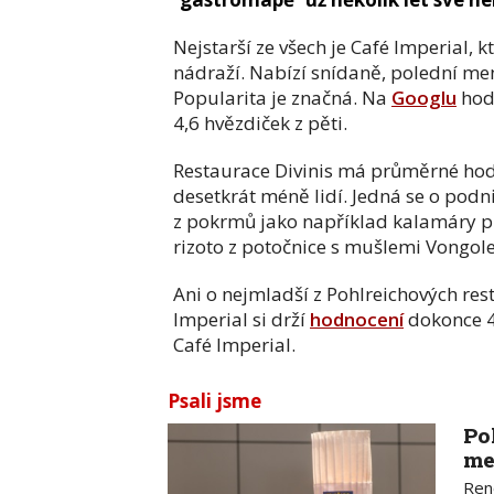
Nejstarší ze všech je Café Imperial, 
nádraží. Nabízí snídaně, polední men
Popularita je značná. Na
Googlu
hodn
4,6 hvězdiček z pěti.
Restaurace Divinis má průměrné hodn
desetkrát méně lidí. Jedná se o podn
z pokrmů jako například kalamáry p
rizoto z potočnice s mušlemi Vongole
Ani o nejmladší z Pohlreichových rest
Imperial si drží
hodnocení
dokonce 4,
Café Imperial.
Psali jsme
Po
me
Ren