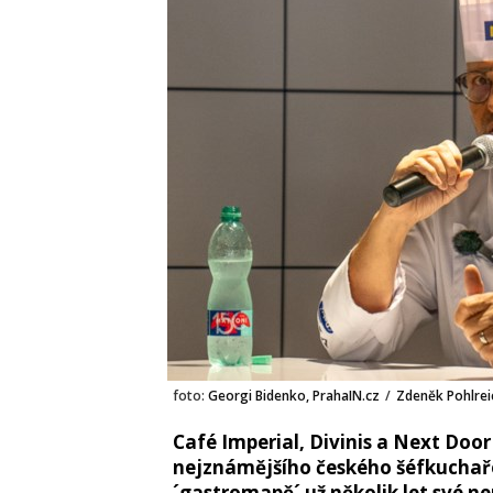
foto:
Georgi Bidenko, PrahaIN.cz
/
Zdeněk Pohlrei
Café Imperial, Divinis a Next Doo
nejznámějšího českého šéfkuchaře
´gastromapě´ už několik let své n