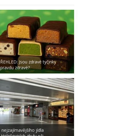
ŘEHLED: Jsou zdravé tyčinky
pravdu zdravé?
 nejzajímavějšího jídla
 Holešovicích zbyly oči…