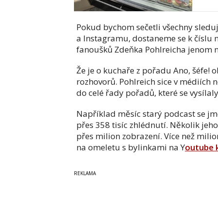
Pokud bychom sečetli všechny sleduj
a Instagramu, dostaneme se k číslu n
fanoušků Zdeňka Pohlreicha jenom 
Že je o kuchaře z pořadu Ano, šéfe! o
rozhovorů. Pohlreich sice v médiích 
do celé řady pořadů, které se vysílal
Například měsíc starý podcast se 
přes 358 tisíc zhlédnutí. Několik je
přes milion zobrazení. Více než milio
na omeletu s bylinkami na Y
outube 