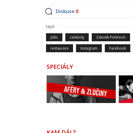
Diskuse
0
TAGY
jídlo
celebrity
Zdeněk Pohlreich
restaurace
Instagram
Facebook
SPECIÁLY
KAM DÁL?