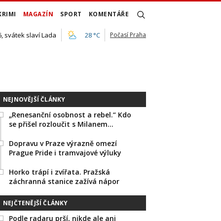
KRIMI
MAGAZÍN
SPORT
KOMENTÁŘE
, svátek slaví Lada
28 °C
Počasí Praha
NEJNOVĚJŠÍ ČLÁNKY
„Renesanční osobnost a rebel.“ Kdo
se přišel rozloučit s Milanem…
Dopravu v Praze výrazně omezí
Prague Pride i tramvajové výluky
Horko trápí i zvířata. Pražská
záchranná stanice zažívá nápor
NEJČTENĚJŠÍ ČLÁNKY
Podle radaru prší, nikde ale ani