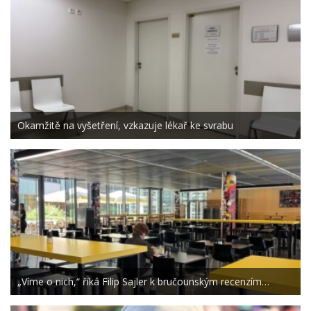
Okamžitě na vyšetření, vzkazuje lékař ke svrabu
„Víme o nich,“ říká Filip Sajler k bručounským recenzím…