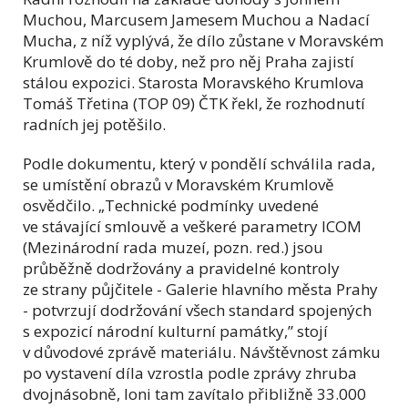
Muchou, Marcusem Jamesem Muchou a Nadací
Mucha, z níž vyplývá, že dílo zůstane v Moravském
Krumlově do té doby, než pro něj Praha zajistí
stálou expozici. Starosta Moravského Krumlova
Tomáš Třetina (TOP 09) ČTK řekl, že rozhodnutí
radních jej potěšilo.
Podle dokumentu, který v pondělí schválila rada,
se umístění obrazů v Moravském Krumlově
osvědčilo. „Technické podmínky uvedené
ve stávající smlouvě a veškeré parametry ICOM
(Mezinárodní rada muzeí, pozn. red.) jsou
průběžně dodržovány a pravidelné kontroly
ze strany půjčitele - Galerie hlavního města Prahy
- potvrzují dodržování všech standard spojených
s expozicí národní kulturní památky,” stojí
v důvodové zprávě materiálu. Návštěvnost zámku
po vystavení díla vzrostla podle zprávy zhruba
dvojnásobně, loni tam zavítalo přibližně 33.000