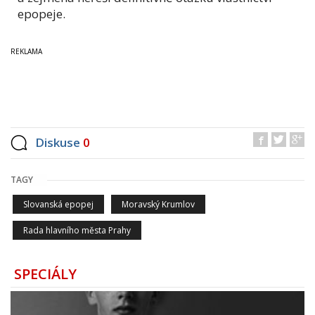
epopeje.
Diskuse
0
TAGY
Slovanská epopej
Moravský Krumlov
Rada hlavního města Prahy
SPECIÁLY