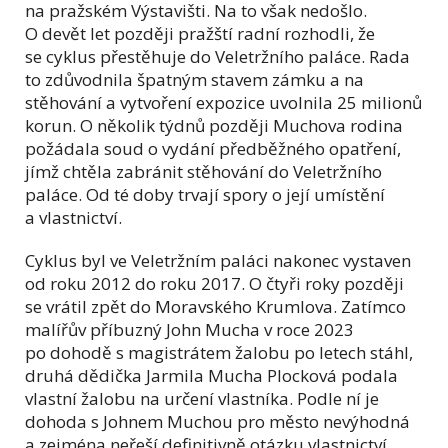
na pražském Výstavišti. Na to však nedošlo.
O devět let později pražští radní rozhodli, že
se cyklus přestěhuje do Veletržního paláce. Rada
to zdůvodnila špatným stavem zámku a na
stěhování a vytvoření expozice uvolnila 25 milionů
korun. O několik týdnů později Muchova rodina
požádala soud o vydání předběžného opatření,
jímž chtěla zabránit stěhování do Veletržního
paláce. Od té doby trvají spory o její umístění
a vlastnictví.
Cyklus byl ve Veletržním paláci nakonec vystaven
od roku 2012 do roku 2017. O čtyři roky později
se vrátil zpět do Moravského Krumlova. Zatímco
malířův příbuzný John Mucha v roce 2023
po dohodě s magistrátem žalobu po letech stáhl,
druhá dědička Jarmila Mucha Plocková podala
vlastní žalobu na určení vlastníka. Podle ní je
dohoda s Johnem Muchou pro město nevýhodná
a zejména neřeší definitivně otázku vlastnictví