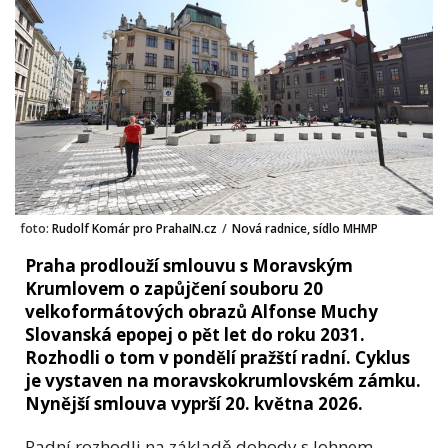
foto:
Rudolf Komár pro PrahaIN.cz
/
Nová radnice, sídlo MHMP
Praha prodlouží smlouvu s Moravským
Krumlovem o zapůjčení souboru 20
velkoformátových obrazů Alfonse Muchy
Slovanská epopej o pět let do roku 2031.
Rozhodli o tom v pondělí pražští radní. Cyklus
je vystaven na moravskokrumlovském zámku.
Nynější smlouva vyprší 20. května 2026.
Radní rozhodli na základě dohody s Johnem