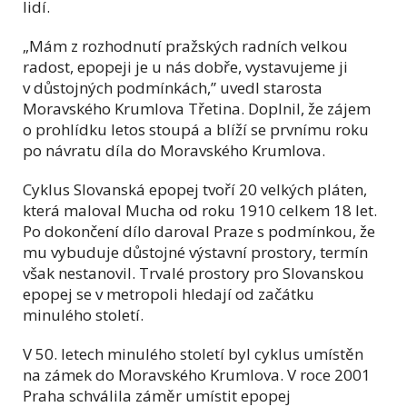
lidí.
„Mám z rozhodnutí pražských radních velkou
radost, epopeji je u nás dobře, vystavujeme ji
v důstojných podmínkách,” uvedl starosta
Moravského Krumlova Třetina. Doplnil, že zájem
o prohlídku letos stoupá a blíží se prvnímu roku
po návratu díla do Moravského Krumlova.
Cyklus Slovanská epopej tvoří 20 velkých pláten,
která maloval Mucha od roku 1910 celkem 18 let.
Po dokončení dílo daroval Praze s podmínkou, že
mu vybuduje důstojné výstavní prostory, termín
však nestanovil. Trvalé prostory pro Slovanskou
epopej se v metropoli hledají od začátku
minulého století.
V 50. letech minulého století byl cyklus umístěn
na zámek do Moravského Krumlova. V roce 2001
Praha schválila záměr umístit epopej