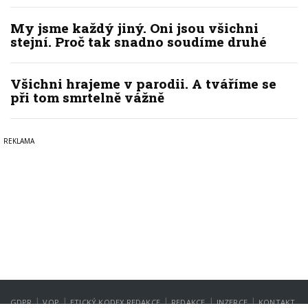
My jsme každý jiný. Oni jsou všichni
stejní. Proč tak snadno soudíme druhé
Všichni hrajeme v parodii. A tváříme se
při tom smrtelně vážně
|
|
|
|
|
GDPR
VOP
ETICKÝ KODEX REDAKCE
REDAKCE
INZERCE
KONTAKT