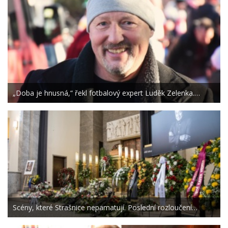
„Doba je hnusná,“ řekl fotbalový expert Luděk Zelenka.…
Scény, které Strašnice nepamatují. Poslední rozloučení…