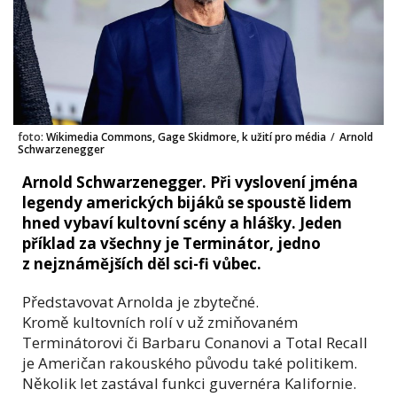
foto:
Wikimedia Commons, Gage Skidmore, k užití pro média
/
Arnold
Schwarzenegger
Arnold Schwarzenegger. Při vyslovení jména
legendy amerických bijáků se spoustě lidem
hned vybaví kultovní scény a hlášky. Jeden
příklad za všechny je Terminátor, jedno
z nejznámějších děl sci-fi vůbec.
Představovat Arnolda je zbytečné.
Kromě kultovních rolí v už zmiňovaném
Terminátorovi či Barbaru Conanovi a Total Recall
je Američan rakouského původu také politikem.
Několik let zastával funkci guvernéra Kalifornie.