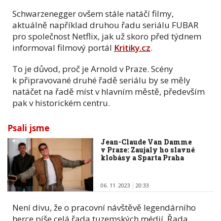
Schwarzenegger ovšem stále natáčí filmy,
aktuálně například druhou řadu seriálu FUBAR
pro společnost Netflix, jak už skoro před týdnem
informoval filmový portál
Kritiky.cz
.
To je důvod, proč je Arnold v Praze. Scény
k připravované druhé řadě seriálu by se měly
natáčet na řadě míst v hlavním městě, především
pak v historickém centru.
Psali jsme
Jean-Claude Van Damme
v Praze: Zaujaly ho slavné
klobásy a Sparta Praha
06. 11. 2023
20:33
Není divu, že o pracovní návštěvě legendárního
herce píše celá řada tuzemských médií. Řada