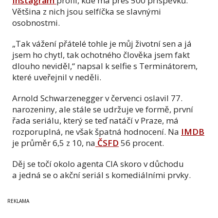
Instagram
profil, kde má přes 500 příspěvků.
Většina z nich jsou selfíčka se slavnými
osobnostmi.
„Tak vážení přátelé tohle je můj životní sen a já
jsem ho chytl, tak ochotného člověka jsem fakt
dlouho neviděl,“ napsal k selfie s Terminátorem,
které uveřejnil v neděli.
Arnold Schwarzenegger v červenci oslavil 77.
narozeniny, ale stále se udržuje ve formě, první
řada seriálu, který se teď natáčí v Praze, má
rozporuplná, ne však špatná hodnocení. Na
IMDB
je průměr 6,5 z 10, na
ČSFD
56 procent.
Děj se točí okolo agenta CIA skoro v důchodu
a jedná se o akční seriál s komediálními prvky.