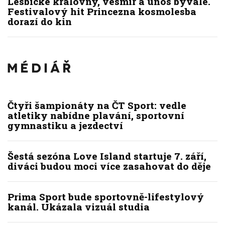
Lesbické královny, vesmír a únos bývalé.
Festivalový hit Princezna kosmolesba
dorazí do kin
Čtyři šampionáty na ČT Sport: vedle
atletiky nabídne plavání, sportovní
gymnastiku a jezdectví
Šestá sezóna Love Island startuje 7. září,
diváci budou moci více zasahovat do děje
Prima Sport bude sportovně-lifestylový
kanál. Ukázala vizuál studia