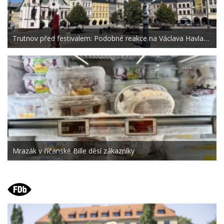
Trutnov před festivalem: Podobné reakce na Václava Havla…
Mrazák v říčanské Bille děsí zákazníky