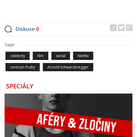
Diskuse
0
TAGY
celebrity
film
seriál
Netflix
centrum Prahy
Arnold Schwarzenegger
SPECIÁLY