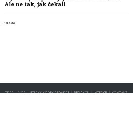
Ale ne tak, jak čekali
|
|
|
|
|
GDPR
VOP
ETICKÝ KODEX REDAKCE
REDAKCE
INZERCE
KONTAKT
NASTAVENÍ SOUKROMÍ
Copyright © 2022-2026
PrahaIN.cz