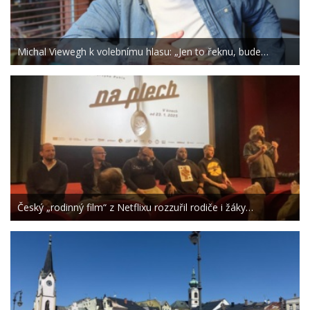
Michal Viewegh k volebnímu hlasu: „Jen to řeknu, bude…
Český „rodinný film“ z Netflixu rozzuřil rodiče i žáky…