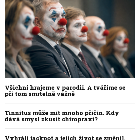
Všichni hrajeme v parodii. A tváříme se
při tom smrtelně vážně
Tinnitus může mít mnoho příčin. Kdy
dává smysl zkusit chiropraxi?
Vyhráli jackpot a jejich život se změnil.