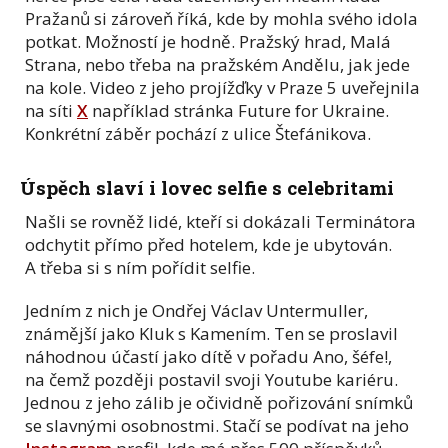
Pražanů si zároveň říká, kde by mohla svého idola
potkat. Možností je hodně. Pražský hrad, Malá
Strana, nebo třeba na pražském Andělu, jak jede
na kole. Video z jeho projížďky v Praze 5 uveřejnila
na síti
X
například stránka Future for Ukraine.
Konkrétní záběr pochází z ulice Štefánikova.
Úspěch slaví i lovec selfie s celebritami
Našli se rovněž lidé, kteří si dokázali Terminátora
odchytit přímo před hotelem, kde je ubytován.
A třeba si s ním pořídit selfie.
Jedním z nich je Ondřej Václav Untermuller,
známější jako Kluk s Kamením. Ten se proslavil
náhodnou účastí jako dítě v pořadu Ano, šéfe!,
na čemž později postavil svoji Youtube kariéru.
Jednou z jeho zálib je očividně pořizování snímků
se slavnými osobnostmi. Stačí se podívat na jeho