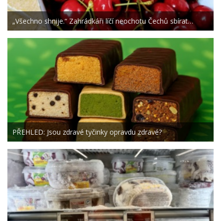
„Všechno shnije.“ Zahrádkáři líčí neochotu Čechů sbírat…
PŘEHLED: Jsou zdravé tyčinky opravdu zdravé?