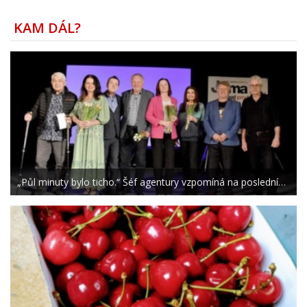
KAM DÁL?
„Půl minuty bylo ticho.“ Šéf agentury vzpomíná na poslední…