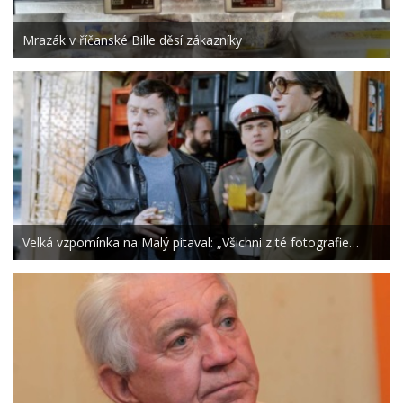
Mrazák v říčanské Bille děsí zákazníky
Velká vzpomínka na Malý pitaval: „Všichni z té fotografie…