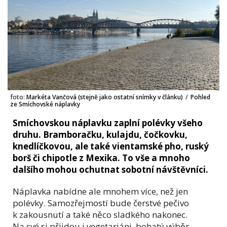
foto:
Markéta Vančová (stejně jako ostatní snímky v článku)
/
Pohled
ze Smíchovské náplavky
Smíchovskou náplavku zaplní polévky všeho
druhu. Bramboračku, kulajdu, čočkovku,
knedlíčkovou, ale také vientamské pho, ruský
borš či chipotle z Mexika. To vše a mnoho
dalšího mohou ochutnat sobotní návštěvníci.
Náplavka nabídne ale mnohem více, než jen
polévky. Samozřejmostí bude čerstvé pečivo
k zakousnutí a také něco sladkého nakonec.
Na své si přijdou i vegetariáni, bohatý výběr