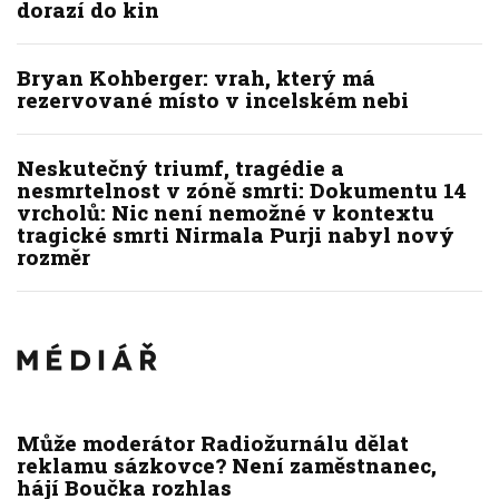
dorazí do kin
Bryan Kohberger: vrah, který má
rezervované místo v incelském nebi
Neskutečný triumf, tragédie a
nesmrtelnost v zóně smrti: Dokumentu 14
vrcholů: Nic není nemožné v kontextu
tragické smrti Nirmala Purji nabyl nový
rozměr
Může moderátor Radiožurnálu dělat
reklamu sázkovce? Není zaměstnanec,
hájí Boučka rozhlas