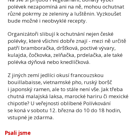
polévek nezapomíná ani na ně, mohou ochutnat
různé pokrmy ze zeleniny a luštěnin. Vyzkoušet
bude možné i neobvyklé recepty.
Organizátoři slibují k ochutnání nejen české
polévky, které všichni dobře znají - mezi ně určitě
patří bramboračka, dršťková, poctivé vývary,
kulajda, čočkovka, zelňačka, prdelačka, ale také
polévka dýňová nebo knedlíčková.
Z jiných zemí jedlíci okusí francouzskou
bouillabaisse, vietnamské pho, ruský boršč
i japonský ramen, ale to stále není vše. Jak třeba
chutná malajská laksa, marocké hariru či mexické
chipotle? U veřejnosti oblíbené Polívkování
se koná v sobotu 12. března do 10 do 18 hodin,
vstupné je zdarma.
Psali jsme