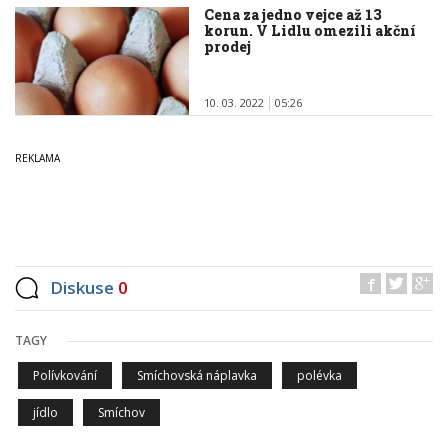
Cena za jedno vejce až 13
korun. V Lidlu omezili akční
prodej
10. 03. 2022
05:26
Diskuse
0
TAGY
Polívkování
Smíchovská náplavka
polévka
jídlo
Smíchov