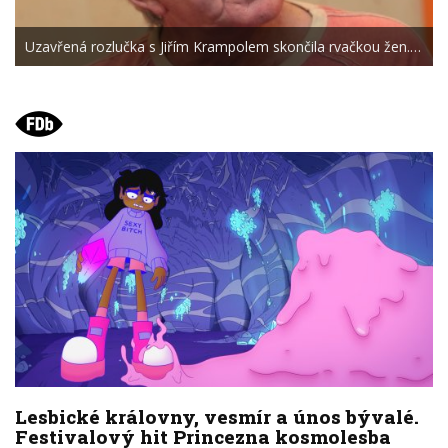
Uzavřená rozlučka s Jiřím Krampolem skončila rvačkou žen.…
Lesbické královny, vesmír a únos bývalé.
Festivalový hit Princezna kosmolesba