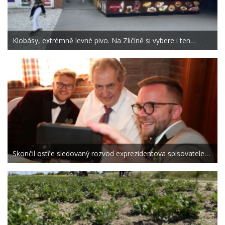
Klobásy, extrémně levné pivo. Na Zličíně si vybere i ten…
Skončil ostře sledovaný rozvod exprezidentova spisovatele…