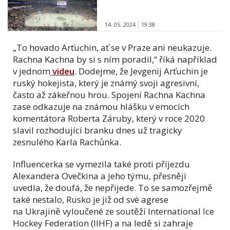
14. 05. 2024
19:38
„To hovado Arťuchin, ať se v Praze ani neukazuje.
Rachna Kachna by si s ním poradil,“ říká například
v jednom
videu
. Dodejme, že Jevgenij Arťuchin je
ruský hokejista, který je známý svoji agresivní,
často až zákeřnou hrou. Spojení Rachna Kachna
zase odkazuje na známou hlášku v emocích
komentátora Roberta Záruby, který v roce 2020
slavil rozhodující branku dnes už tragicky
zesnulého Karla Rachůnka.
Influencerka se vymezila také proti příjezdu
Alexandera Ovečkina a jeho týmu, přesněji
uvedla, že doufá, že nepřijede. To se samozřejmě
také nestalo, Rusko je již od své agrese
na Ukrajině vyloučené ze soutěží International Ice
Hockey Federation (IIHF) a na ledě si zahraje