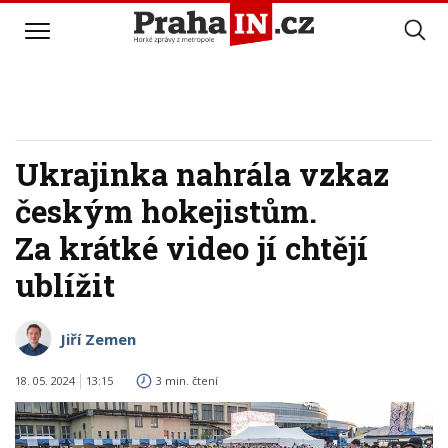
Ukrajinka nahrála vzkaz
českým hokejistům.
Za krátké video jí chtějí
ublížit
Jiří Zemen
18. 05. 2024
13:15
3 min. čtení