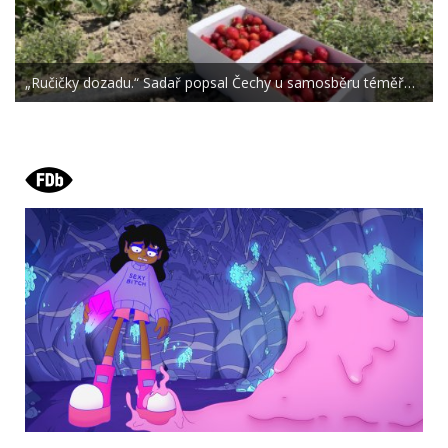
„Ručičky dozadu.“ Sadař popsal Čechy u samosběru téměř…