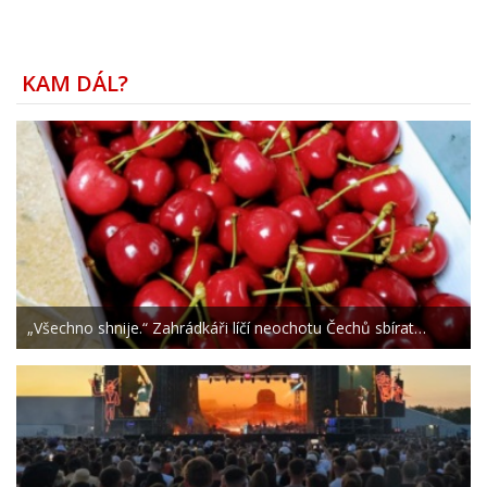
KAM DÁL?
„Všechno shnije.“ Zahrádkáři líčí neochotu Čechů sbírat…