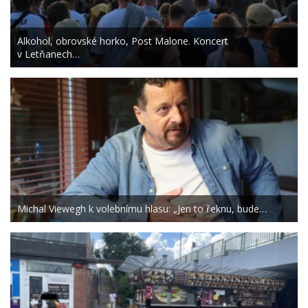
Alkohol, obrovské horko, Post Malone. Koncert
v Letňanech…
Michal Viewegh k volebnímu hlasu: „Jen to řeknu, bude…