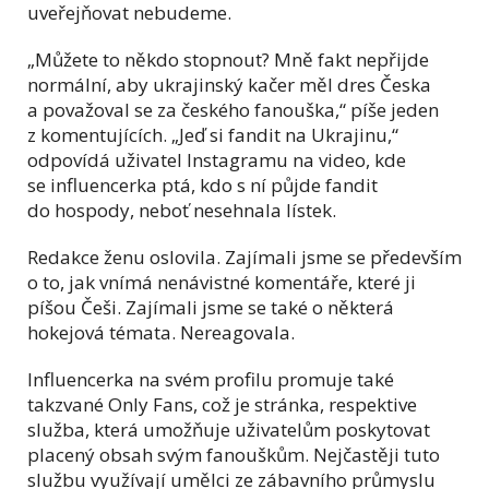
uveřejňovat nebudeme.
„Můžete to někdo stopnout? Mně fakt nepřijde
normální, aby ukrajinský kačer měl dres Česka
a považoval se za českého fanouška,“ píše jeden
z komentujících. „Jeď si fandit na Ukrajinu,“
odpovídá uživatel Instagramu na video, kde
se influencerka ptá, kdo s ní půjde fandit
do hospody, neboť nesehnala lístek.
Redakce ženu oslovila. Zajímali jsme se především
o to, jak vnímá nenávistné komentáře, které ji
píšou Češi. Zajímali jsme se také o některá
hokejová témata. Nereagovala.
Influencerka na svém profilu promuje také
takzvané Only Fans, což je stránka, respektive
služba, která umožňuje uživatelům poskytovat
placený obsah svým fanouškům. Nejčastěji tuto
službu využívají umělci ze zábavního průmyslu