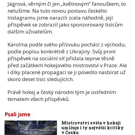
Jágrová, věrným či jen „květnovým“ fanouškem, to
netušíme. Na tuto novou postavu českého
Instagramu jsme narazili zcela náhodně, její
příspěvek se zobrazil jako sponzorovaný tisícům
dalším uživatelům.
Karolína podle svého přízvuku pochází z východu,
podle popisu konkrétně z Ukrajiny. Svůj první
příspěvek na sociální síť přidala teprve těsně
před začátkem hokejového mistrovství v Praze. Ale
i díky placené propagaci se ji povedlo nasbírat už
skoro deset tisíc sledujících.
Právě hokej a český národní tým je ústředním
tématem všech příspěvků.
Psali jsme
Mistrovství světa v hokeji
umlčuje i ty největší kritiky
v Česku