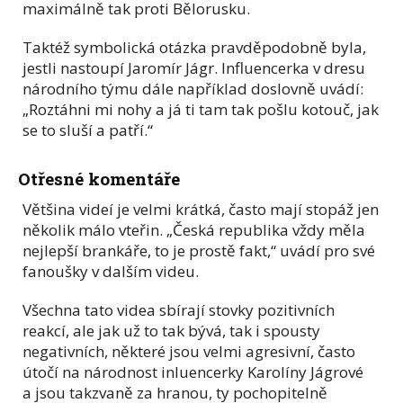
maximálně tak proti Bělorusku.
Taktéž symbolická otázka pravděpodobně byla,
jestli nastoupí Jaromír Jágr. Influencerka v dresu
národního týmu dále například doslovně uvádí:
„Roztáhni mi nohy a já ti tam tak pošlu kotouč, jak
se to sluší a patří.“
Otřesné komentáře
Většina videí je velmi krátká, často mají stopáž jen
několik málo vteřin. „Česká republika vždy měla
nejlepší brankáře, to je prostě fakt,“ uvádí pro své
fanoušky v dalším videu.
Všechna tato videa sbírají stovky pozitivních
reakcí, ale jak už to tak bývá, tak i spousty
negativních, některé jsou velmi agresivní, často
útočí na národnost inluencerky Karolíny Jágrové
a jsou takzvaně za hranou, ty pochopitelně