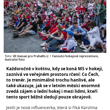
foto:
Vít Hassan pro PrahaIN.cz
/
Fanoušci hokejové reprezentace,
ilustrační foto
Každoročně v květnu, kdy se koná MS v hokeji,
zaznívá ve veřejném prostoru rčení: Co Čech,
to trenér. Je minimálně trochu hanlivé, ale
také ukazuje, jak se v letním měsíci enormně
zvedá zájem o lední hokej i mezi lidmi, kteří
tento sport běžně sledují pouze okrajově.
Jestli je nová influencerka, která si říká Karolína