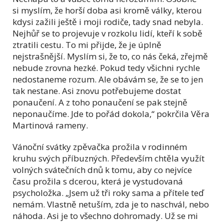
si myslím, že horší doba asi kromě války, kterou
kdysi zažili ještě i moji rodiče, tady snad nebyla.
Nejhůř se to projevuje v rozkolu lidí, kteří k sobě
ztratili cestu. To mi přijde, že je úplně
nejstrašnější. Myslím si, že to, co nás čeká, zřejmě
nebude zrovna hezké. Pokud tedy všichni rychle
nedostaneme rozum. Ale obávám se, že se to jen
tak nestane. Asi znovu potřebujeme dostat
ponaučení. A z toho ponaučení se pak stejně
neponaučíme. Jde to pořád dokola,“ pokrčila Věra
Martinová rameny.
Vánoční svátky zpěvačka prožila v rodinném
kruhu svých příbuzných. Především chtěla využít
volných svátečních dnů k tomu, aby co nejvíce
času prožila s dcerou, která je vystudovaná
psycholožka. „Jsem už tři roky sama a přítele teď
nemám. Vlastně netuším, zda je to naschvál, nebo
náhoda. Asi je to všechno dohromady. Už se mi