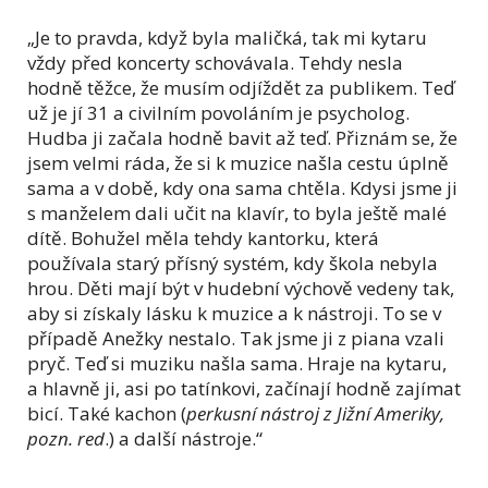
„Je to pravda, když byla maličká, tak mi kytaru
vždy před koncerty schovávala. Tehdy nesla
hodně těžce, že musím odjíždět za publikem. Teď
už je jí 31 a civilním povoláním je psycholog.
Hudba ji začala hodně bavit až teď. Přiznám se, že
jsem velmi ráda, že si k muzice našla cestu úplně
sama a v době, kdy ona sama chtěla. Kdysi jsme ji
s manželem dali učit na klavír, to byla ještě malé
dítě. Bohužel měla tehdy kantorku, která
používala starý přísný systém, kdy škola nebyla
hrou. Děti mají být v hudební výchově vedeny tak,
aby si získaly lásku k muzice a k nástroji. To se v
případě Anežky nestalo. Tak jsme ji z piana vzali
pryč. Teď si muziku našla sama. Hraje na kytaru,
a hlavně ji, asi po tatínkovi, začínají hodně zajímat
bicí. Také kachon (
perkusní nástroj z Jižní Ameriky,
pozn. red
.) a další nástroje.
“