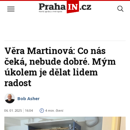
Věra Martinová: Co nás
čeká, nebude dobré. Mým
úkolem je dělat lidem
radost
Bob Asher
06. 01. 2025
16:04
4 min. čtení