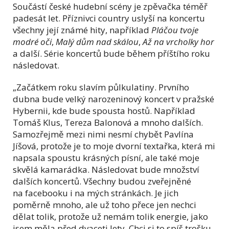
Součástí české hudební scény je zpěvačka téměř
padesát let. Příznivci country uslyší na koncertu
všechny její známé hity, například
Pláčou tvoje
modré oči
,
Malý dům nad skálou
,
Až na vrcholky hor
a další. Série koncertů bude během příštího roku
následovat.
„Začátkem roku slavím půlkulatiny. Prvního
dubna bude velký narozeninový koncert v pražské
Hybernii, kde bude spousta hostů. Například
Tomáš Klus, Tereza Balonová a mnoho dalších.
Samozřejmě mezi nimi nesmí chybět Pavlína
Jíšová, protože je to moje dvorní textařka, která mi
napsala spoustu krásných písní, ale také moje
skvělá kamarádka. Následovat bude množství
dalších koncertů. Všechny budou zveřejněné
na facebooku i na mých stránkách. Je jich
poměrně mnoho, ale už toho přece jen nechci
dělat tolik, protože už nemám tolik energie, jako
jsem měla před dvaceti lety. Chci si to spíš trošku