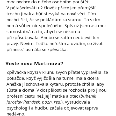
moc nechce do ničeho osobního pouštět.
V pětašedesáti už člověk přece jen přemýšlí
trochu jinak a hůř si zvyká na nové věci. Tím
nechci říct, že se pokládám za starou. To s tím
nemá vůbec nic společného. Spíš už jsem asi moc
samostatná na to, abych se někomu
přizpůsobovala. Anebo se zatím neobjevil ten
pravý. Nevím. Teď to neřeším a uvidím, co život
přinese,“ usmála se zpěvačka.
Roste nová Martinová?
Zpěvačka kdysi v kruhu svých přátel vyprávěla, že
pokaždé, když vyjížděla na turné, malá dcera
Anežka jí schovávala kytaru, protože chtěla, aby
zůstala doma. V dospělosti se rozhodla pro jinou
profesní cestu než její matka a otec (
bubeník
Jaroslav Petrásek, pozn. red.
). Vystudovala
psychologii a hudbu začala objevovat teprve
nedávno.