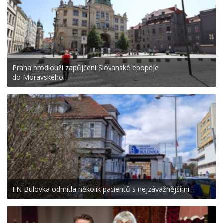
Praha prodlouží zapůjčení Slovanské epopeje
do Moravského…
FN Bulovka odmítla několik pacientů s nejzávažnějšími…