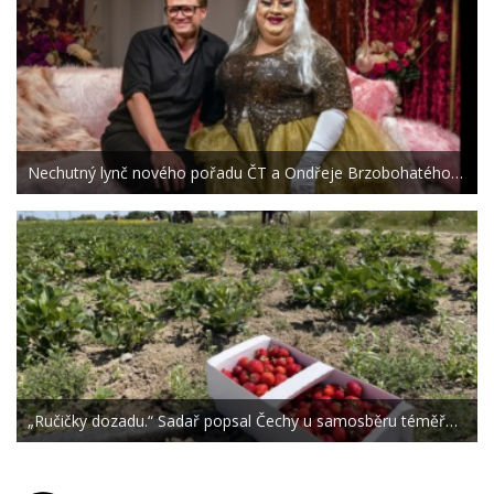
Nechutný lynč nového pořadu ČT a Ondřeje Brzobohatého…
„Ručičky dozadu.“ Sadař popsal Čechy u samosběru téměř…