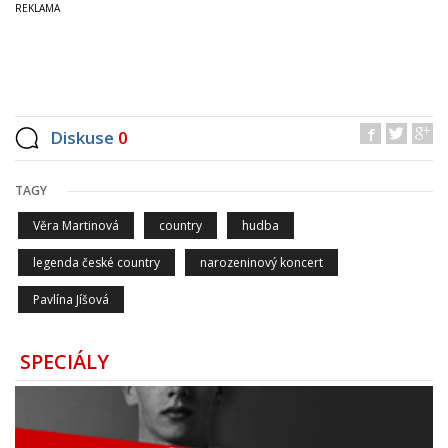
Diskuse
0
TAGY
Věra Martinová
country
hudba
legenda české country
narozeninový koncert
Pavlína Jíšová
SPECIÁLY