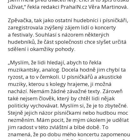
užívat,“ řekla redakci PrahaIN.cz Věra Martinová.
Zpěvačka, tak jako ostatní hudebníci i písničkáři,
zaregistrovala zvýšený zájem lidí o koncerty
a festivaly. Souhlasí s názorem některých
hudebníků, že část společnosti chce slyšet určitá
sdělení i okamžiky pohody.
„Myslím, že lidi hledají, abych to řekla
muzikantsky, analog. Docela hodně jim chybí ta
ryzost, a to v čemkoli. U písničkářů a akustické
muziky, kterou s kolegy hrajeme, ji možná
nachází. Nemám žádné závažné texty. Zároveň
také nejsem člověk, který by chtěl lidi nějak
politicky vychovávat. Myslím si, že je to zbytečné.
Stejně jejich názor písničkami nebo hudbou moc
nezměním. Mám pocit, že mým úkolem je udělat
jim radost v této zvláštní a blbé době. To
znamená, že po dobu mého koncertu zapomenou