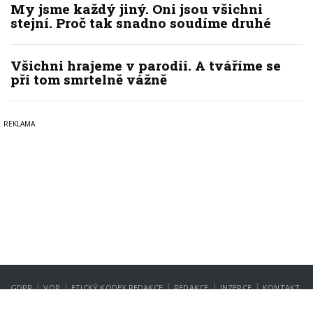
My jsme každý jiný. Oni jsou všichni
stejní. Proč tak snadno soudíme druhé
Všichni hrajeme v parodii. A tváříme se
při tom smrtelně vážně
|
|
|
|
|
GDPR
VOP
ETICKÝ KODEX REDAKCE
REDAKCE
INZERCE
KONTAKT
NASTAVENÍ SOUKROMÍ