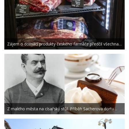
Zájem o domácí produkty českého farmáře předčil všechna…
Z malého města na císařský stůl. Příběh Sacherova dortu…