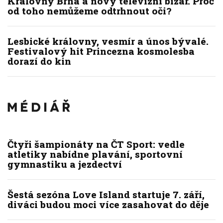
Královny Brna a nový televizní bizár. Proč
od toho nemůžeme odtrhnout oči?
Lesbické královny, vesmír a únos bývalé.
Festivalový hit Princezna kosmolesba
dorazí do kin
Čtyři šampionáty na ČT Sport: vedle
atletiky nabídne plavání, sportovní
gymnastiku a jezdectví
Šestá sezóna Love Island startuje 7. září,
diváci budou moci více zasahovat do děje