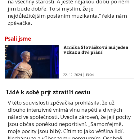
na všechny starosti. A ještě nějakou dobu po něm
jim bude dobře. To si myslím, že je
nejdůležitějším posláním muzikanta,“ řekla nám
zpěvačka.
Psali jsme
Anička Slováčková má jeden
vzkaz a dvě přání
22. 12. 2024
13:04
Lidé k sobě prý ztratili cestu
V této souvislosti zpěvačka prohlásila, že už
dlouho intenzivně vnímá vlnu napětí a divných
nálad ve společnosti. Uvedla zároveň, že její pocity
jsou občas poněkud nepozitivní. „Samozřejmě,
moje pocity jsou blbý. Cítím to jako většina lidí.
Nechápu to a vůbec tomu nerozumím. Osobně