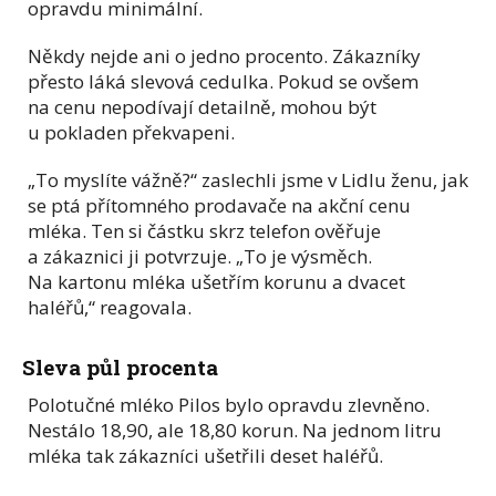
opravdu minimální.
Někdy nejde ani o jedno procento. Zákazníky
přesto láká slevová cedulka. Pokud se ovšem
na cenu nepodívají detailně, mohou být
u pokladen překvapeni.
„To myslíte vážně?“ zaslechli jsme v Lidlu ženu, jak
se ptá přítomného prodavače na akční cenu
mléka. Ten si částku skrz telefon ověřuje
a zákaznici ji potvrzuje. „To je výsměch.
Na kartonu mléka ušetřím korunu a dvacet
haléřů,“ reagovala.
Sleva půl procenta
Polotučné mléko Pilos bylo opravdu zlevněno.
Nestálo 18,90, ale 18,80 korun. Na jednom litru
mléka tak zákazníci ušetřili deset haléřů.