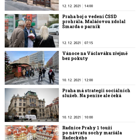
12. 12. 2021
14:00
Praha boj o vedení ČSSD
prohrála. Maláčovou zdolal
Šmarda o parník
12. 12. 2021
07:15
Vánoce na Václaváku zřejmě
bez pokuty
10. 12. 2021
12:00
Praha má strategii sociálních
služeb. Na peníze ale čeká
10. 12. 2021
10:00
Radnice Prahy 1 touží
po návratu sochy maršála
Radeckého