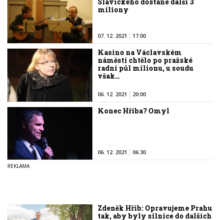
Slavického dostane další 3
miliony
07. 12. 2021
17:00
Kasino na Václavském
náměstí chtělo po pražské
radní půl milionu, u soudu
však…
06. 12. 2021
20:00
Konec Hřiba? Omyl
06. 12. 2021
06:30
Zdeněk Hřib: Opravujeme Prahu
tak, aby byly silnice do dalších