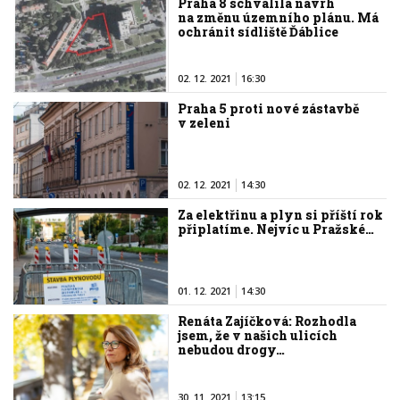
Praha 8 schválila návrh
na změnu územního plánu. Má
ochránit sídliště Ďáblice
02. 12. 2021
16:30
Praha 5 proti nové zástavbě
v zeleni
02. 12. 2021
14:30
Za elektřinu a plyn si příští rok
připlatíme. Nejvíc u Pražské…
01. 12. 2021
14:30
Renáta Zajíčková: Rozhodla
jsem, že v našich ulicích
nebudou drogy…
30. 11. 2021
13:15