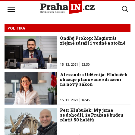
POLITIKA
Ondřej Prokop: Magistrát
zřejmě zdraží i vodné a stočné
15. 12. 2021
22:30
Alexandra Udženija: Hlubuček
shazuje plánované zdražení
na nový zákon
15. 12. 2021
16:45
Petr Hlubuček: My jsme
se dohodli, že Pražané budou
platit 50 haléřů