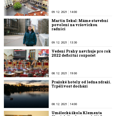
09. 12. 2021
14:00
Martin Sekal: Máme stavební
povolení na vršovickou
radnici
09. 12. 2021
13:30
Vedení Prahy navrhuje pro rok
2022 deficitní rozpočet
08. 12. 2021
19:00
Pražské hotely od ledna zdraží.
Trpělivost dochází
08. 12. 2021
14:00
Umělecká škola Klementa