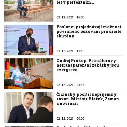
let v perfektním…
03. 12. 2021
16:00
Poslanci projednávají možnost
povinného očkování pro určité
skupiny
03. 12. 2021
13:15
Ondřej Prokop: Primátorovy
netransparentní zakázky jsou
evergreen
02. 12. 2021
23:15
Čižinský pocítil nepříjemný
závan. Ministr Blažek, Zeman
a novináři
02. 12. 2021
20:00