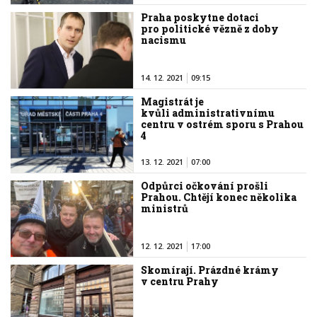
Praha poskytne dotaci
pro politické vězně z doby
nacismu
14. 12. 2021
09:15
Magistrát je
kvůli administrativnímu
centru v ostrém sporu s Prahou
4
13. 12. 2021
07:00
Odpůrci očkování prošli
Prahou. Chtějí konec několika
ministrů
12. 12. 2021
17:00
Skomírají. Prázdné krámy
v centru Prahy