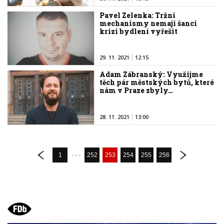
Pavel Zelenka: Tržní
mechanismy nemají šanci
krizi bydlení vyřešit
29. 11. 2021
12:15
Adam Zábranský: Využijme
těch pár městských bytů, které
nám v Praze zbyly…
28. 11. 2021
13:00
1
252
253
254
255
256