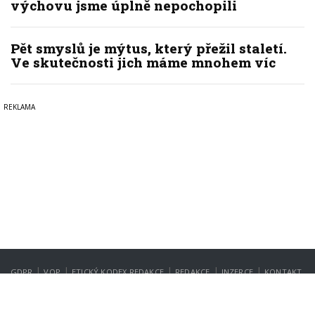
výchovu jsme úplně nepochopili
Pět smyslů je mýtus, který přežil staletí.
Ve skutečnosti jich máme mnohem víc
|
|
|
|
|
GDPR
VOP
ETICKÝ KODEX REDAKCE
REDAKCE
INZERCE
KONTAKT
NASTAVENÍ SOUKROMÍ
Copyright © 2022-2026
PrahaIN.cz