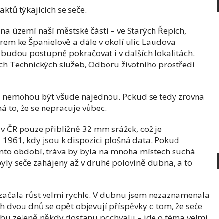
aktů týkajících se seče.
e na území naší městské části – ve Starých Řepích,
em ke Španielově a dále v okolí ulic Laudova
udou postupně pokračovat i v dalších lokalitách.
ich Technických služeb, Odboru životního prostředí
níci nemohou být všude najednou. Pokud se tedy zrovna
á to, že se nepracuje vůbec.
 ČR pouze přibližně 32 mm srážek, což je
961, kdy jsou k dispozici plošná data. Pokud
omto období, tráva by byla na mnoha místech suchá
byly seče zahájeny až v druhé polovině dubna, a to
 začala růst velmi rychle. V dubnu jsem nezaznamenala
h dvou dnů se opět objevují příspěvky o tom, že seče
žbu zeleně někdy dostanu pochvalu – jde o téma velmi