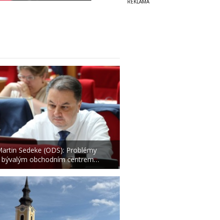
artin Sedeke (ODS): Problémy
 bývalým obchodním centrem…