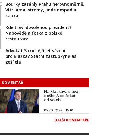
Bouřky zasáhly Prahu nerovnoměrně.
Vítr lámal stromy, jinde nespadla
kapka
Kde tráví dovolenou prezident?
Napověděla fotka z polské
restaurace
Advokát Sokol: 6,5 let vězení
pro Blažka? Státní zástupkyně asi
zešílela
KOMENTÁŘ
Na Klausova slova
došlo. A co čekat
od voleb…
05. 08. 2026
15:01
DALŠÍ KOMENTÁŘE