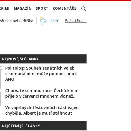
KRIMI
MAGAZÍN
SPORT
KOMENTÁŘE
vátek slaví Oldřiška
28 °C
Počasí Praha
NEJNOVĚJŠÍ ČLÁNKY
Politolog: Souběh senátních voleb
s komunálními může pomoct hnutí
ANO
Chorvaté si mnou ruce. Čechů k nim
přijelo v červenci mnohem víc než…
Ve vaječných těstovinách část vajec
chyběla. Albert je musí stáhnout
NEJČTENĚJŠÍ ČLÁNKY