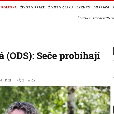
POLITIKA
ŽIVOT V PRAZE
ŽIVOT V ČESKU
BYZNYS
DOPRAVA
Čtvrtek 6. srpna 2026, s
 (ODS): Seče probíhají
26
20:29
2 min. čtení