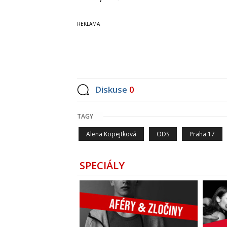
Diskuse
0
TAGY
Alena Kopejtková
ODS
Praha 17
SPECIÁLY