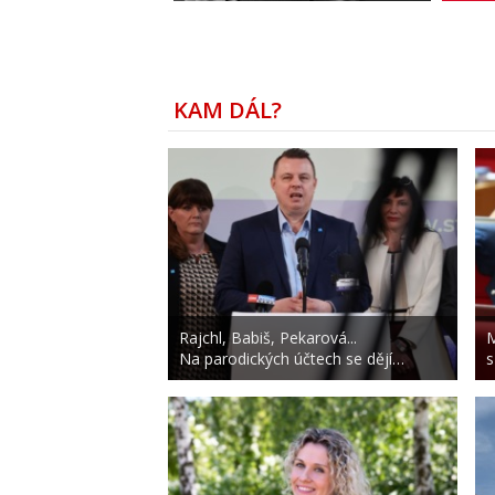
KAM DÁL?
Rajchl, Babiš, Pekarová...
M
Na parodických účtech se dějí…
s