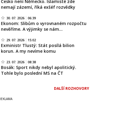
Česko není Německo. Islamisté zde
nemají zázemí, říká exšéf rozvědky
30. 07. 2026
06:39
Ekonom: Slibům o vyrovnaném rozpočtu
nevěříme. A výjimky se nám…
29. 07. 2026
15:02
Exministr Tlustý: Stát posílá bilion
korun. A my nevíme komu
23. 07. 2026
08:38
Bosák: Sport nikdy nebyl apolitický.
Tohle bylo poslední MS na ČT
DALŠÍ ROZHOVORY