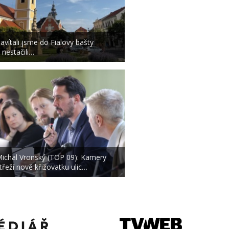
avítali jsme do Fialovy bašty
 nestačili…
ichal Vronský (TOP 09): Kamery
třeží nově křižovatku ulic…