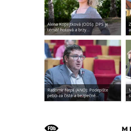
Alena Kopejtková (ODS): DPS je
Z
téměř hotová a brzy…
a
Radomír Nepil (ANO): Podepište
M
petici za čisté a bezpečné…
s