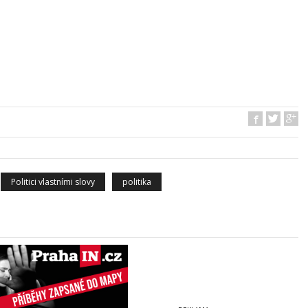
Politici vlastními slovy
politika