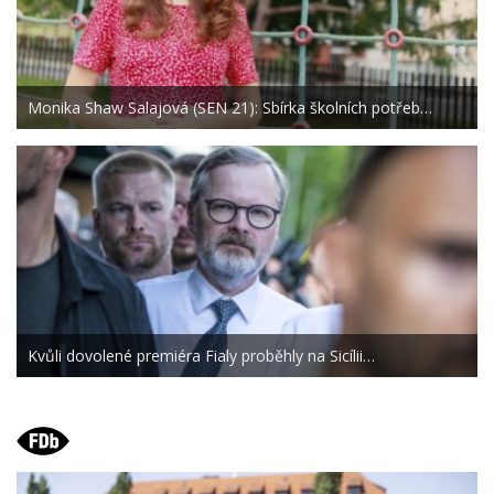
Monika Shaw Salajová (SEN 21): Sbírka školních potřeb…
Kvůli dovolené premiéra Fialy proběhly na Sicílii…