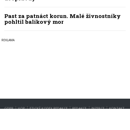
Past za patnáct korun. Malé živnostníky
pohltil balíkový mor
|
|
|
|
|
GDPR
VOP
ETICKÝ KODEX REDAKCE
REDAKCE
INZERCE
KONTAKT
NASTAVENÍ SOUKROMÍ
Copyright © 2022-2026
PrahaIN.cz