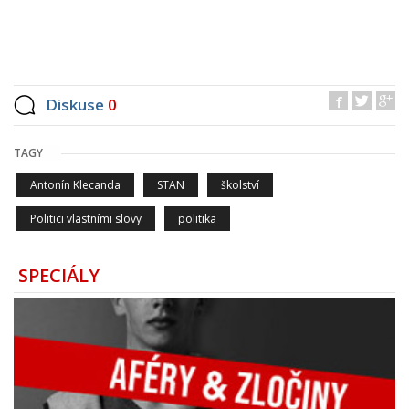
Diskuse
0
TAGY
Antonín Klecanda
STAN
školství
Politici vlastními slovy
politika
SPECIÁLY