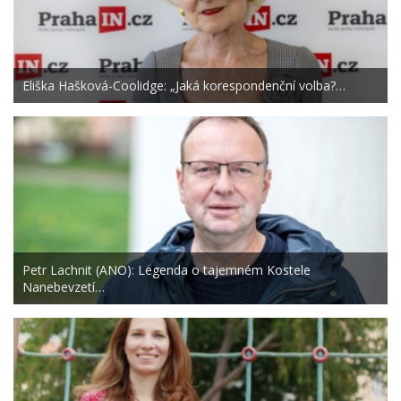
Eliška Hašková-Coolidge: „Jaká korespondenční volba?…
Petr Lachnit (ANO): Legenda o tajemném Kostele
Nanebevzetí…