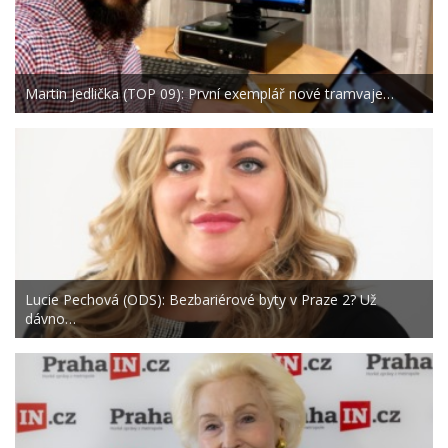
Martin Jedlička (TOP 09): První exemplář nové tramvaje…
Lucie Pechová (ODS): Bezbariérové byty v Praze 2? Už
dávno…