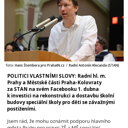
foto:
Hans Štembera pro PrahaIN.cz
/
Radní Antonín Klecanda (STAN)
POLITICI VLASTNÍMI SLOVY: Radní hl. m.
Prahy a Městské části Praha-Kolovraty
za STAN na svém Facebooku 1. dubna
k investici na rekonstrukci a dostavbu školní
budovy speciální školy pro děti se závažnými
postiženími.
Jsem rád, že mohu oznámit podporu hlavního
města Prahy pro rozvoj ZŠ a MŠ speciální