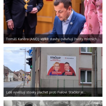
Tomáš Kaněra (ANO): Velké stavby ovlivňují životy místních…
Lidé vyvěšují stovky plachet proti Fialovi. Stačilo! je…