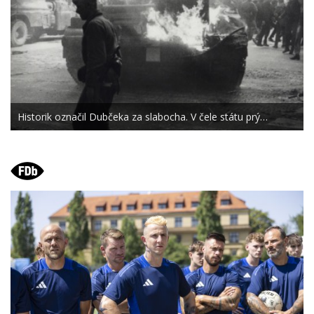
Historik označil Dubčeka za slabocha. V čele státu prý…