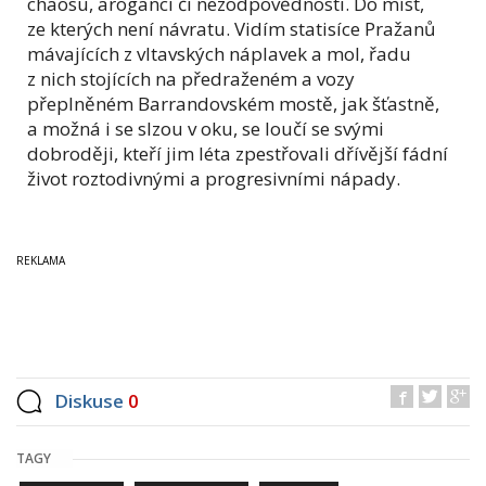
chaosu, aroganci či nezodpovědnosti. Do míst,
ze kterých není návratu. Vidím statisíce Pražanů
mávajících z vltavských náplavek a mol, řadu
z nich stojících na předraženém a vozy
přeplněném Barrandovském mostě, jak šťastně,
a možná i se slzou v oku, se loučí se svými
dobroději, kteří jim léta zpestřovali dřívější fádní
život roztodivnými a progresivními nápady.
Diskuse
0
TAGY