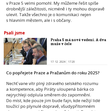
v Praze 5 velmi pomohl. My můžeme řešit spíše
drobnější záležitosti, nicméně i ty mohou dopravě
ulevit. Takže všechno je o komunikaci nejen
s hlavním městem, ale i s občany.
Psali jsme
Praha 5 má nové vedení. A dva
muže v čele
17. 12. 2024
17:20
Co popřejete Praze a Pražanům do roku 2025?
Nechť vane vítr plný zdravého selského rozumu
a kompetence, aby Piráty uloupená bárka co
nejrychleji odplula směrem do zapomnění.
Do míst, kde pouze jim bude fajn, kde nežijí lidé
toužící po plynulé dopravě, všudypřítomném