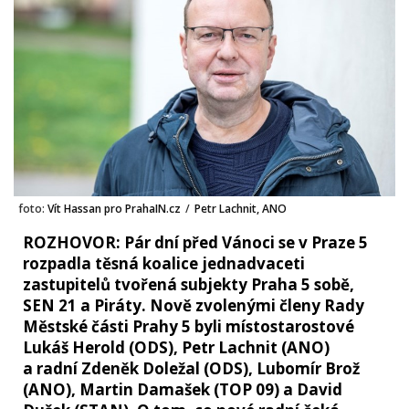
foto:
Vít Hassan pro PrahaIN.cz
/
Petr Lachnit, ANO
ROZHOVOR: Pár dní před Vánoci se v Praze 5
rozpadla těsná koalice jednadvaceti
zastupitelů tvořená subjekty Praha 5 sobě,
SEN 21 a Piráty. Nově zvolenými členy Rady
Městské části Prahy 5 byli místostarostové
Lukáš Herold (ODS), Petr Lachnit (ANO)
a radní Zdeněk Doležal (ODS), Lubomír Brož
(ANO), Martin Damašek (TOP 09) a David