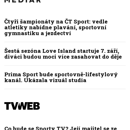
Čtyři šampionáty na ČT Sport: vedle
atletiky nabídne plavání, sportovní
gymnastiku a jezdectví
Šestá sezóna Love Island startuje 7. září,
diváci budou moci více zasahovat do děje
Prima Sport bude sportovně-lifestylový
kanál. Ukázala vizuál studia
Co bude se Sporty TV? Její majitel se ze