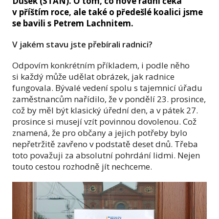
Dušek (STAN). O tom, co nové radní čeká
v příštím roce, ale také o předešlé koalici jsme
se bavili s Petrem Lachnitem.
V jakém stavu jste přebírali radnici?
Odpovím konkrétním příkladem, i podle něho
si každý může udělat obrázek, jak radnice
fungovala. Bývalé vedení spolu s tajemnicí úřadu
zaměstnancům nařídilo, že v pondělí 23. prosince,
což by měl být klasický úřední den, a v pátek 27.
prosince si musejí vzít povinnou dovolenou. Což
znamená, že pro občany a jejich potřeby bylo
nepřetržitě zavřeno v podstatě deset dnů. Třeba
toto považuji za absolutní pohrdání lidmi. Nejen
touto cestou rozhodně jít nechceme.