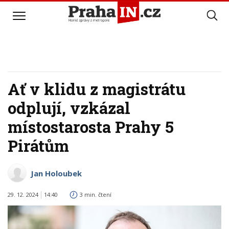
Ať v klidu z magistrátu
odplují, vzkázal
místostarosta Prahy 5
Pirátům
Jan Holoubek
29. 12. 2024
14:40
3 min. čtení