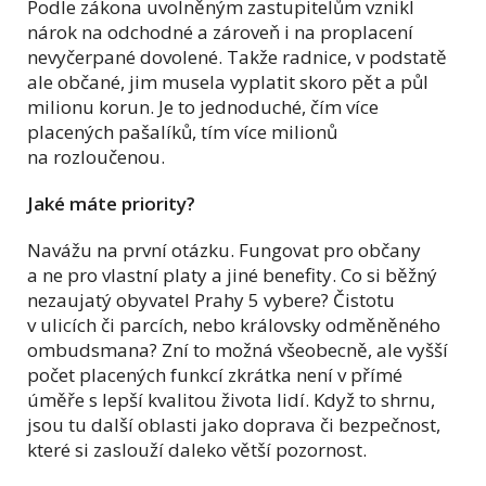
Podle zákona uvolněným zastupitelům vznikl
nárok na odchodné a zároveň i na proplacení
nevyčerpané dovolené. Takže radnice, v podstatě
ale občané, jim musela vyplatit skoro pět a půl
milionu korun. Je to jednoduché, čím více
placených pašalíků, tím více milionů
na rozloučenou.
Jaké máte priority?
Navážu na první otázku. Fungovat pro občany
a ne pro vlastní platy a jiné benefity. Co si běžný
nezaujatý obyvatel Prahy 5 vybere? Čistotu
v ulicích či parcích, nebo královsky odměněného
ombudsmana? Zní to možná všeobecně, ale vyšší
počet placených funkcí zkrátka není v přímé
úměře s lepší kvalitou života lidí. Když to shrnu,
jsou tu další oblasti jako doprava či bezpečnost,
které si zaslouží daleko větší pozornost.