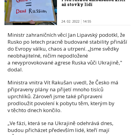
až stovky lidí
24. 02. 2022
14:55
Ministr zahraničních věcí Jan Lipavský podotkl, že
Rusko po letech pracně budované stability přináší
do Evropy válku, chaos a utrpení. „Jsme svědky
neobhajitelné, ničím nepodložené
a nevyprovokované agrese Ruska vůči Ukrajině,"
dodal.
Ministra vnitra Vít Rakušan uvedl, že Česko má
připraveny plány na přijetí mnoho tisíců
uprchlíků. Zároveň jsme také připraveni
prodloužit povolení k pobytu těm, kterým by
v těchto dnech končilo.
„Ve fázi, která se na Ukrajině odehrává dnes,
budou přicházet především lidé, kteří mají