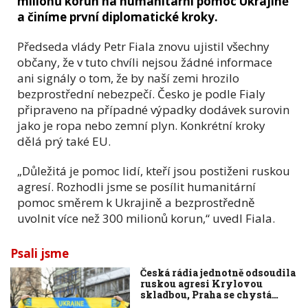
milionů korun na humanitární pomoc Ukrajině
a činíme první diplomatické kroky.
Předseda vlády Petr Fiala znovu ujistil všechny
občany, že v tuto chvíli nejsou žádné informace
ani signály o tom, že by naší zemi hrozilo
bezprostřední nebezpečí. Česko je podle Fialy
připraveno na případné výpadky dodávek surovin
jako je ropa nebo zemní plyn. Konkrétní kroky
dělá prý také EU.
„Důležitá je pomoc lidí, kteří jsou postiženi ruskou
agresí. Rozhodli jsme se posílit humanitární
pomoc směrem k Ukrajině a bezprostředně
uvolnit více než 300 milionů korun,“ uvedl Fiala.
Psali jsme
Česká rádia jednotně odsoudila
ruskou agresi Krylovou
skladbou, Praha se chystá…