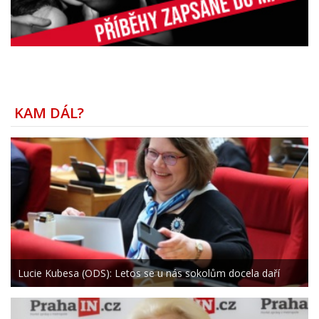
KAM DÁL?
Lucie Kubesa (ODS): Letos se u nás sokolům docela daří