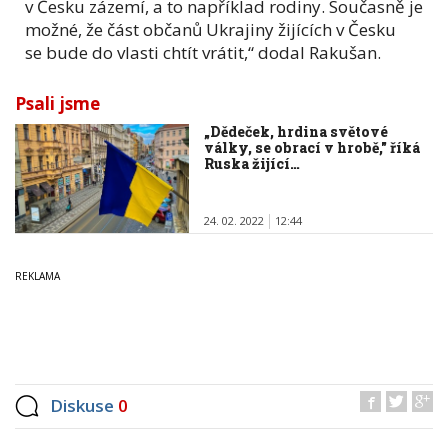
v Česku zázemí, a to například rodiny. Současně je
možné, že část občanů Ukrajiny žijících v Česku
se bude do vlasti chtít vrátit,“ dodal Rakušan.
Psali jsme
„Dědeček, hrdina světové
války, se obrací v hrobě," říká
Ruska žijící…
24. 02. 2022
12:44
Diskuse
0