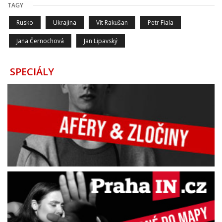
TAGY
Rusko
Ukrajina
Vít Rakušan
Petr Fiala
Jana Černochová
Jan Lipavský
SPECIÁLY