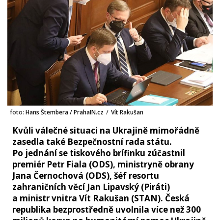
foto:
Hans Štembera / PrahaIN.cz
/
Vít Rakušan
Kvůli válečné situaci na Ukrajině mimořádně
zasedla také Bezpečnostní rada státu.
Po jednání se tiskového brífinku zúčastnil
premiér Petr Fiala (ODS), ministryně obrany
Jana Černochová (ODS), šéf resortu
zahraničních věcí Jan Lipavský (Piráti)
a ministr vnitra Vít Rakušan (STAN). Česká
republika bezprostředně uvolnila více než 300