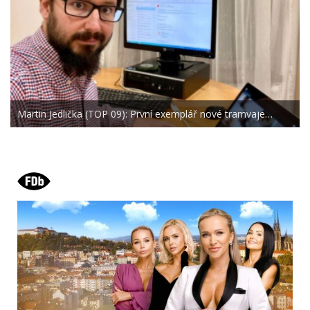
Martin Jedlička (TOP 09): První exemplář nové tramvaje…