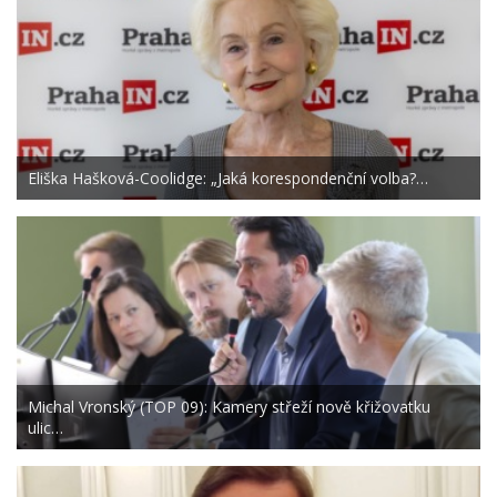
Eliška Hašková-Coolidge: „Jaká korespondenční volba?…
Michal Vronský (TOP 09): Kamery střeží nově křižovatku
ulic…