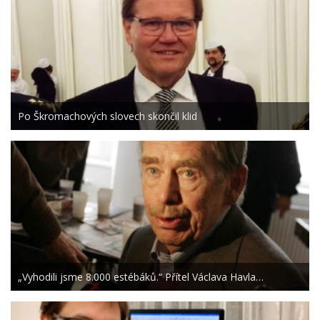
Po Škromachových slovech skončil klid
„Vyhodili jsme 8.000 estébáků.“ Přítel Václava Havla…