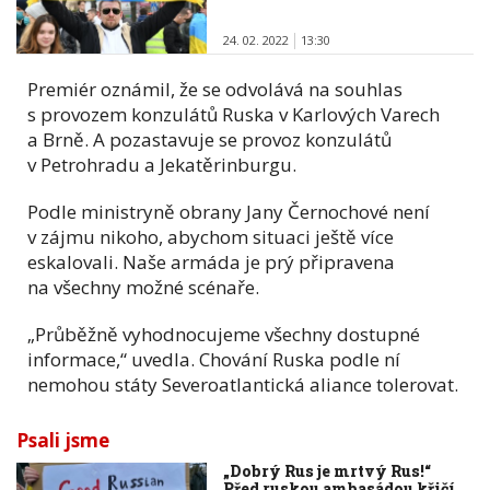
24. 02. 2022
13:30
Premiér oznámil, že se odvolává na souhlas
s provozem konzulátů Ruska v Karlových Varech
a Brně. A pozastavuje se provoz konzulátů
v Petrohradu a Jekatěrinburgu.
Podle ministryně obrany Jany Černochové není
v zájmu nikoho, abychom situaci ještě více
eskalovali. Naše armáda je prý připravena
na všechny možné scénaře.
„Průběžně vyhodnocujeme všechny dostupné
informace,“ uvedla. Chování Ruska podle ní
nemohou státy Severoatlantická aliance tolerovat.
Psali jsme
„Dobrý Rus je mrtvý Rus!“
Před ruskou ambasádou křičí