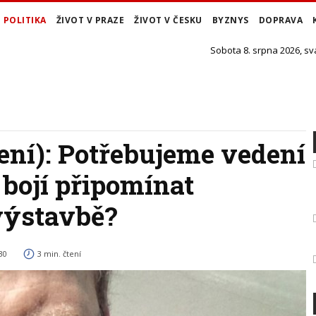
POLITIKA
ŽIVOT V PRAZE
ŽIVOT V ČESKU
BYZNYS
DOPRAVA
Sobota 8. srpna 2026, sv
ení): Potřebujeme vedení
 bojí připomínat
výstavbě?
30
3 min. čtení