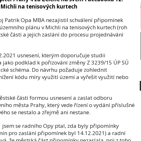
Michli na tenisových kurtech
j Patrik Opa MBA nezajistil schválení připomínek
zemního plánu v Michli na tenisových kurtech (roh
ké části a jejich zaslání do procesu projednávání
2.2021 usnesení, kterým doporučuje studii
ka jako podklad k pořizování změny Z 3239/15 ÚP SÚ
ické schéma. Do návrhu požaduje zohlednit
ížení kódu míry využití území a vyřešit využití nebo
stské části formou usnesení a zaslat odboru
ího města Prahy, který vede řízení o vydání příslušné
ého se nestalo a zřejmě ani nestane.
1 jsem se radního Opy ptal, zda byly připomínky
ín pro zaslání připomínek byl 14.12.2021) a radní
ává, že městská část připomínky nezaslala, prý z toho