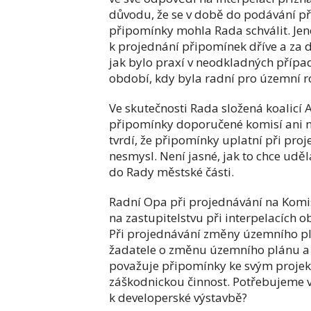
důvodu, že se v době do podávání p
připomínky mohla Rada schválit. Jen
k projednání připomínek dříve a za 
jak bylo praxí v neodkladných příp
období, kdy byla radní pro územní ro
Ve skutečnosti Rada složená koalic
připomínky doporučené komisí ani n
tvrdí, že připomínky uplatní při pro
nesmysl. Není jasné, jak to chce udě
do Rady městské části.
Radní Opa při projednávání na Komis
na zastupitelstvu při interpelacích 
Při projednávání změny územního pl
žadatele o změnu územního plánu a in
považuje připomínky ke svým projektů
záškodnickou činnost. Potřebujeme v
k developerské výstavbě?