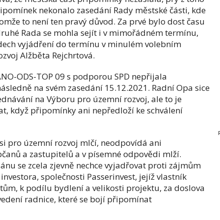
řipomínek nekonalo zasedání Rady městské části, kde
omže to není ten pravý důvod. Za prvé bylo dost času
druhé Rada se mohla sejít i v mimořádném termínu,
adech vyjádření do termínu v minulém volebním
zvoj Alžběta Rejchrtová.
í ANO-ODS-TOP 09 s podporou SPD nepřijala
ásledně na svém zasedání 15.12.2021. Radní Opa sice
jednávání na Výboru pro územní rozvoj, ale to je
lat, když připomínky ani nepředloží ke schválení
i pro územní rozvoj mlčí, neodpovídá ani
občanů a zastupitelů a v písemné odpovědi mlží.
ánu se zcela zjevně nechce vyjadřovat proti zájmům
vestora, společnosti Passerinvest, jejíž vlastník
m, k podílu bydlení a velikosti projektu, za doslova
edení radnice, které se bojí připomínat