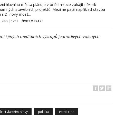
ní hlavního města plánuje v příštím roce zahájit několik
namných stavebních projektů. Mezi ně patří například stavba
ra D, nový most…
1. 2022
17:11
ŽIVOT V PRAZE
í i jiných mediálních výstupů jednotlivých volených
litici vlastními slovy
politika
Patrik Opa