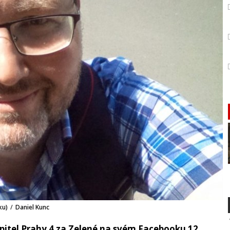
ku)
/
Daniel Kunc
tel Prahy 4 za Zelené na svém Facebooku 12.