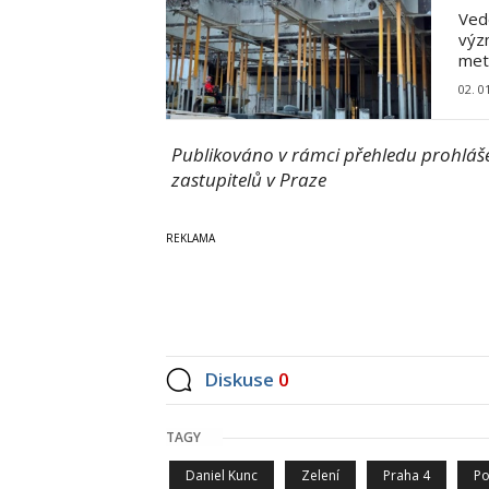
Vede
výz
met
02. 0
Publikováno v rámci přehledu prohlášen
zastupitelů v Praze
Diskuse
0
TAGY
Daniel Kunc
Zelení
Praha 4
Po