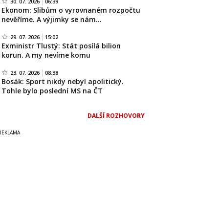
30. 07. 2026
06:39
Ekonom: Slibům o vyrovnaném rozpočtu
nevěříme. A výjimky se nám…
29. 07. 2026
15:02
Exministr Tlustý: Stát posílá bilion
korun. A my nevíme komu
23. 07. 2026
08:38
Bosák: Sport nikdy nebyl apolitický.
Tohle bylo poslední MS na ČT
DALŠÍ ROZHOVORY