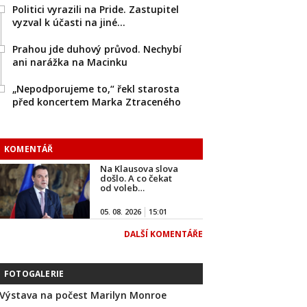
Politici vyrazili na Pride. Zastupitel
vyzval k účasti na jiné…
Prahou jde duhový průvod. Nechybí
ani narážka na Macinku
„Nepodporujeme to,“ řekl starosta
před koncertem Marka Ztraceného
KOMENTÁŘ
Na Klausova slova
došlo. A co čekat
od voleb…
05. 08. 2026
15:01
DALŠÍ KOMENTÁŘE
FOTOGALERIE
Výstava na počest Marilyn Monroe