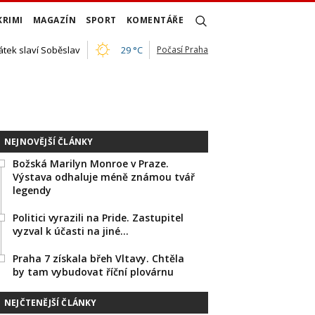
KRIMI
MAGAZÍN
SPORT
KOMENTÁŘE
átek slaví Soběslav
29 °C
Počasí Praha
NEJNOVĚJŠÍ ČLÁNKY
Božská Marilyn Monroe v Praze.
Výstava odhaluje méně známou tvář
legendy
Politici vyrazili na Pride. Zastupitel
vyzval k účasti na jiné…
Praha 7 získala břeh Vltavy. Chtěla
by tam vybudovat říční plovárnu
NEJČTENĚJŠÍ ČLÁNKY