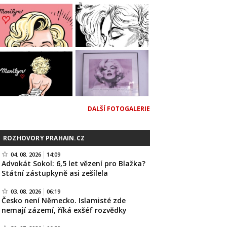
DALŠÍ FOTOGALERIE
ROZHOVORY PRAHAIN.CZ
04. 08. 2026
14:09
Advokát Sokol: 6,5 let vězení pro Blažka?
Státní zástupkyně asi zešílela
03. 08. 2026
06:19
Česko není Německo. Islamisté zde
nemají zázemí, říká exšéf rozvědky