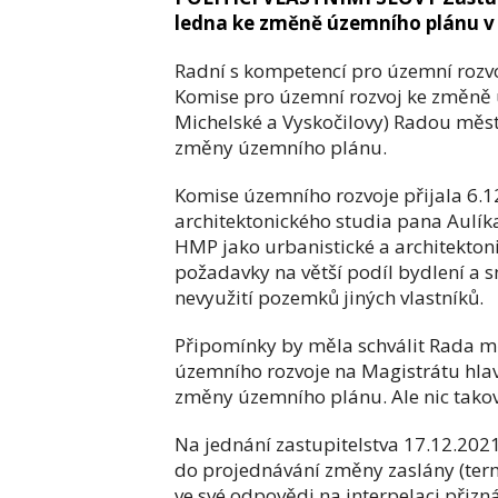
ledna ke změně územního plánu v 
Radní s kompetencí pro územní rozvo
Komise pro územní rozvoj ke změně ú
Michelské a Vyskočilovy) Radou městs
změny územního plánu.
Komise územního rozvoje přijala 6.1
architektonického studia pana Aulí
HMP jako urbanistické a architekton
požadavky na větší podíl bydlení a sn
nevyužití pozemků jiných vlastníků.
Připomínky by měla schválit Rada mě
územního rozvoje na Magistrátu hlavn
změny územního plánu. Ale nic takov
Na jednání zastupitelstva 17.12.202
do projednávání změny zaslány (term
ve své odpovědi na interpelaci přizn