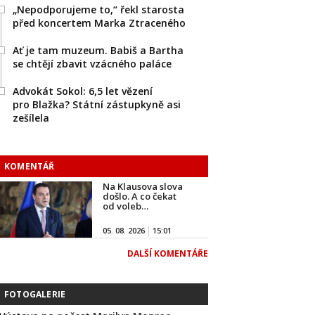
„Nepodporujeme to,“ řekl starosta
před koncertem Marka Ztraceného
Ať je tam muzeum. Babiš a Bartha
se chtějí zbavit vzácného paláce
Advokát Sokol: 6,5 let vězení
pro Blažka? Státní zástupkyně asi
zešílela
KOMENTÁŘ
Na Klausova slova
došlo. A co čekat
od voleb…
05. 08. 2026
15:01
DALŠÍ KOMENTÁŘE
FOTOGALERIE