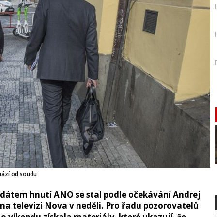
hází od soudu
átem hnutí ANO se stal podle očekávání Andrej
 na televizi Nova v neděli. Pro řadu pozorovatelů
o víkendu získala materiály, které ukazují, že