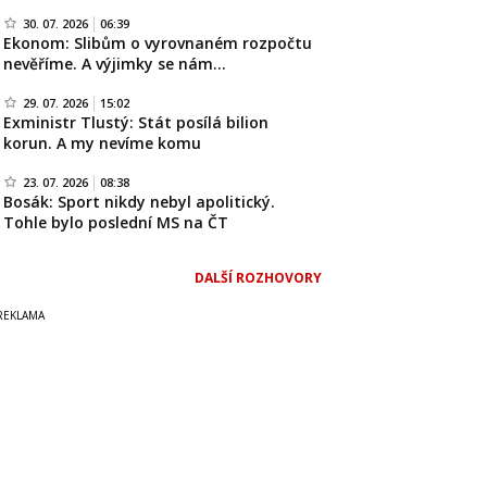
30. 07. 2026
06:39
Ekonom: Slibům o vyrovnaném rozpočtu
nevěříme. A výjimky se nám…
29. 07. 2026
15:02
Exministr Tlustý: Stát posílá bilion
korun. A my nevíme komu
23. 07. 2026
08:38
Bosák: Sport nikdy nebyl apolitický.
Tohle bylo poslední MS na ČT
DALŠÍ ROZHOVORY