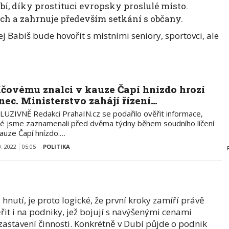
í, díky prostituci evropsky proslulé místo.
h a zahrnuje především setkání s občany.
j Babiš bude hovořit s místními seniory, sportovci, ale
íčovému znalci v kauze Čapí hnízdo hrozí
nec. Ministerstvo zahájí řízení…
LUZIVNĚ Redakci PrahaIN.cz se podařilo ověřit informace,
ré jsme zaznamenali před dvěma týdny během soudního líčení
kauze Čapí hnízdo.…
0. 2022
05:05
POLITIKA
nutí, je proto logické, že první kroky zamíří právě
it i na podniky, jež bojují s navýšenými cenami
zastavení činnosti. Konkrétně v Dubí půjde o podnik