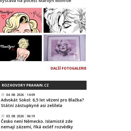
Výstava na počest Marilyn Monroe
DALŠÍ FOTOGALERIE
ROZHOVORY PRAHAIN.CZ
04. 08. 2026
14:09
Advokát Sokol: 6,5 let vězení pro Blažka?
Státní zástupkyně asi zešílela
03. 08. 2026
06:19
Česko není Německo. Islamisté zde
nemají zázemí, říká exšéf rozvědky