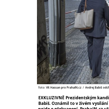
foto:
Vít Hassan pro PrahaIN.cz
/
Andrej Babiš odc
EXKLUZIVNĚ Prezidentským kandid
Babiš. Oznámil to v živém vysílání
nejde o překvapení. PrahaIN.cz už 