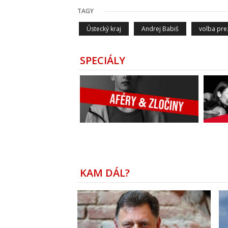
TAGY
Ústecký kraj
Andrej Babiš
volba pre
SPECIÁLY
KAM DÁL?