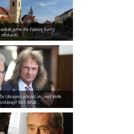
avítali jsme do Fialovy bašty
 nestačili…
Že Ukrajinci přináší víc, než kolik
ostávají? Běž dělat…