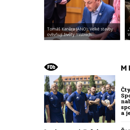
Tomáš Kaněra (ANO): Velké stavby
„
ovlivňují životy místních…
V
Čt
Spo
na
sp
a j