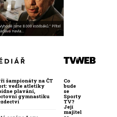
Vyhodili jsme 8.000 estébáků.“ Přítel
áclava Havla…
yři šampionáty na ČT
Co
rt: vedle atletiky
bude
bídne plavání,
se
ortovní gymnastiku
Sporty
ezdectví
TV?
Její
majitel