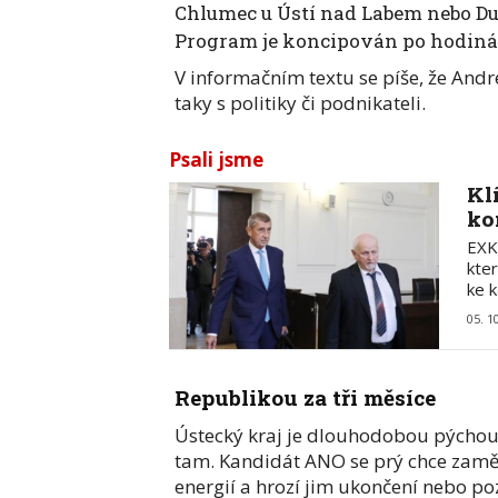
Chlumec u Ústí nad Labem nebo Dub
Program je koncipován po hodinác
V informačním textu se píše, že Andre
taky s politiky či podnikateli.
Psali jsme
Kl
ko
EXK
kte
ke 
05. 1
Republikou za tři měsíce
Ústecký kraj je dlouhodobou pýchou h
tam. Kandidát ANO se prý chce zaměř
energií a hrozí jim ukončení nebo po