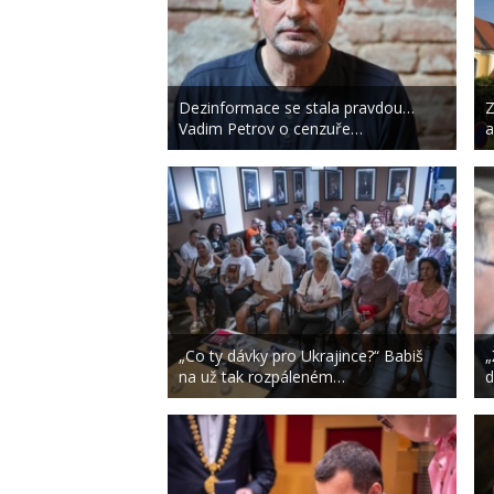
Dezinformace se stala pravdou…
Z
Vadim Petrov o cenzuře…
a
„Co ty dávky pro Ukrajince?“ Babiš
„
na už tak rozpáleném…
d