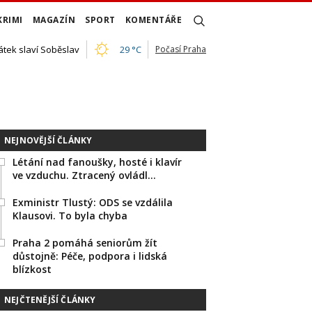
KRIMI
MAGAZÍN
SPORT
KOMENTÁŘE
átek slaví Soběslav
29 °C
Počasí Praha
NEJNOVĚJŠÍ ČLÁNKY
Létání nad fanoušky, hosté i klavír
ve vzduchu. Ztracený ovládl…
Exministr Tlustý: ODS se vzdálila
Klausovi. To byla chyba
Praha 2 pomáhá seniorům žít
důstojně: Péče, podpora i lidská
blízkost
NEJČTENĚJŠÍ ČLÁNKY