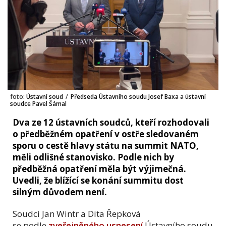
foto:
Ústavní soud
/
Předseda Ústavního soudu Josef Baxa a ústavní
soudce Pavel Šámal
Dva ze 12 ústavních soudců, kteří rozhodovali
o předběžném opatření v ostře sledovaném
sporu o cestě hlavy státu na summit NATO,
měli odlišné stanovisko. Podle nich by
předběžná opatření měla být výjimečná.
Uvedli, že blížící se konání summitu dost
silným důvodem není.
Soudci Jan Wintr a Dita Řepková
se podle
zveřejněného usnesení
Ústavního soudu