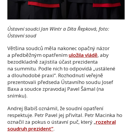
Ústavní soudci Jan Wintr a Dita Řepková, foto:
Ústavní soud
Většina soudců měla nakonec opačný názor
a předběžným opatřením
uložila vládě
, aby
bezodkladně zajistila účast prezidenta
na summitu. Podle nich to odpovídá „ustálené
a dlouhodobé praxi“. Rozhodnutí veřejně
prezentovali předseda Ústavního soudu Josef
Baxa a soudce zpravodaj Pavel Šámal (na
snímku).
Andrej Babiš oznámil, že soudní opatření
respektuje. Petr Pavel jej přivítal. Petr Macinka ho
označil za pokus o ústavní puč, který
„
rozehral
soudruh prezident
“
.