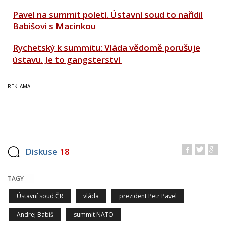
Pavel na summit poletí. Ústavní soud to nařídil
Babišovi s Macinkou
Rychetský k summitu: Vláda vědomě porušuje
ústavu. Je to gangsterství
Diskuse
18
TAGY
Ústavní soud ČR
vláda
prezident Petr Pavel
Andrej Babiš
summit NATO