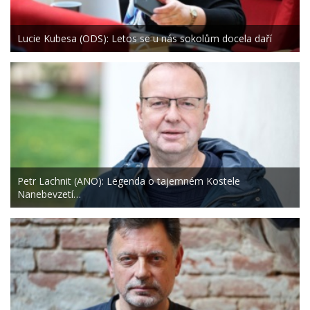
Lucie Kubesa (ODS): Letos se u nás sokolům docela daří
Petr Lachnit (ANO): Legenda o tajemném Kostele
Nanebevzetí…