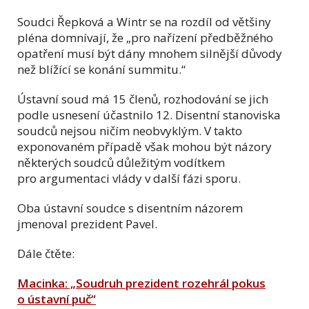
Soudci Řepková a Wintr se na rozdíl od většiny
pléna domnívají, že „pro nařízení předběžného
opatření musí být dány mnohem silnější důvody
než blížící se konání summitu.“
Ústavní soud má 15 členů, rozhodování se jich
podle usnesení účastnilo 12. Disentní stanoviska
soudců nejsou ničím neobvyklým. V takto
exponovaném případě však mohou být názory
některých soudců důležitým vodítkem
pro argumentaci vlády v další fázi sporu.
Oba ústavní soudce s disentním názorem
jmenoval prezident Pavel.
Dále čtěte:
Macinka: „Soudruh prezident rozehrál pokus
o ústavní puč“