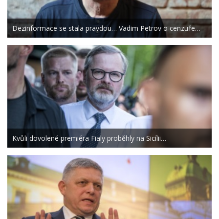
Dezinformace se stala pravdou… Vadim Petrov o cenzuře…
Kvůli dovolené premiéra Fialy proběhly na Sicílii…