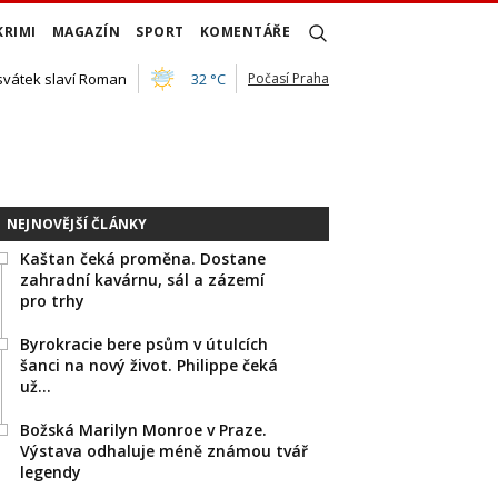
KRIMI
MAGAZÍN
SPORT
KOMENTÁŘE
 svátek slaví Roman
32 °C
Počasí Praha
NEJNOVĚJŠÍ ČLÁNKY
Kaštan čeká proměna. Dostane
zahradní kavárnu, sál a zázemí
pro trhy
Byrokracie bere psům v útulcích
šanci na nový život. Philippe čeká
už…
Božská Marilyn Monroe v Praze.
Výstava odhaluje méně známou tvář
legendy