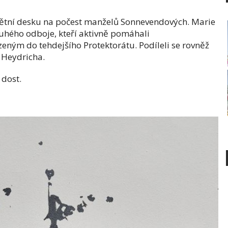
mětní desku na počest manželů Sonnevendových. Marie
ruhého odboje, kteří aktivně pomáhali
ným do tehdejšího Protektorátu. Podíleli se rovněž
 Heydricha.
 dost.