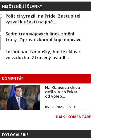
NEJČTENĚJŠÍ ČLÁNKY
Politici vyrazili na Pride. Zastupitel
vyzval k účasti na jiné…
Sedm tramvajových linek změní
trasy. Oprava zkomplikuje dopravu
Létání nad fanoušky, hosté i klavír
ve vzduchu. Ztracený ovládl…
KOMENTÁŘ
Na Klausova slova
došlo. A co čekat
od voleb…
05. 08. 2026
15:01
DALŠÍ KOMENTÁŘE
FOTOGALERIE