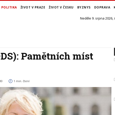
POLITIKA
ŽIVOT V PRAZE
ŽIVOT V ČESKU
BYZNYS
DOPRAVA
Neděle 9. srpna 2026,
DS): Pamětních míst
30
1 min. čtení