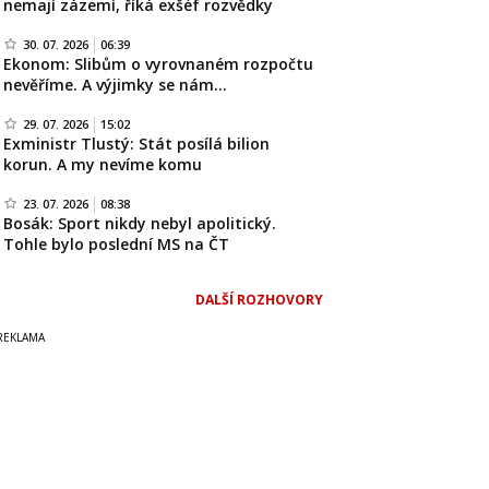
nemají zázemí, říká exšéf rozvědky
30. 07. 2026
06:39
Ekonom: Slibům o vyrovnaném rozpočtu
nevěříme. A výjimky se nám…
29. 07. 2026
15:02
Exministr Tlustý: Stát posílá bilion
korun. A my nevíme komu
23. 07. 2026
08:38
Bosák: Sport nikdy nebyl apolitický.
Tohle bylo poslední MS na ČT
DALŠÍ ROZHOVORY