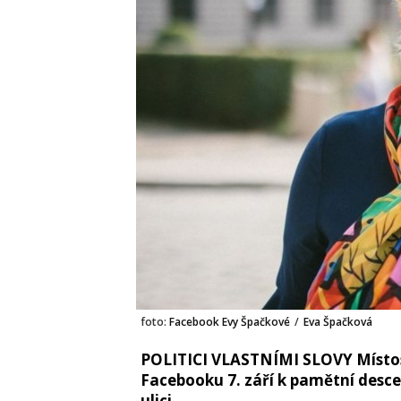
foto:
Facebook Evy Špačkové
/
Eva Špačková
POLITICI VLASTNÍMI SLOVY Místos
Facebooku 7. září k pamětní desc
ulici