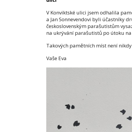
V Konviktské ulici jsem odhalila pa
a Jan Sonnevendovi byli účastníky d
československým parašutistům vysaze
na ukrývání parašutistů po útoku na
Takových pamětních míst není nikdy
Vaše Eva