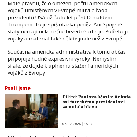
Máte pravdu, že o omezení počtu amerických
vojáků umístěných v Evropě mluvila řada
prezidentů USA už řadu let před Donaldem
Trumpem. To je spíš otázka peněz. Ani Spojené
státy nemají nekonečné bezedné zdroje. Potřebují
vojáky a materiál také někde jinde než v Evropě.
Současná americká administrativa k tomu občas
připojuje hodně expresivní výroky. Nemyslím
si ale, že dojde k úplnému stažení amerických
vojáků z Evropy.
Psali jsme
Filipi: Pavlova účast v Ankaře
asi tureckému prezidentovi
zamotala hlavu
07. 07. 2026
15:30