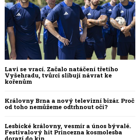
Lavi se vrací. Začalo natáčení třetího
Vyšehradu, tvůrci slibují návrat ke
kořenům
Královny Brna a nový televizní bizár. Proč
od toho nemůžeme odtrhnout oči?
Lesbické královny, vesmír a únos bývalé.
Festivalový hit Princezna kosmolesba
dorazí do kin