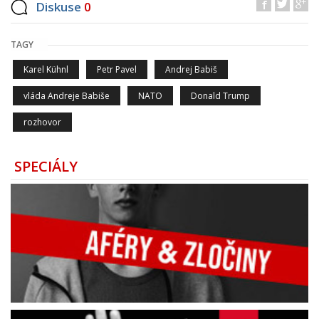
Diskuse
0
TAGY
Karel Kühnl
Petr Pavel
Andrej Babiš
vláda Andreje Babiše
NATO
Donald Trump
rozhovor
SPECIÁLY