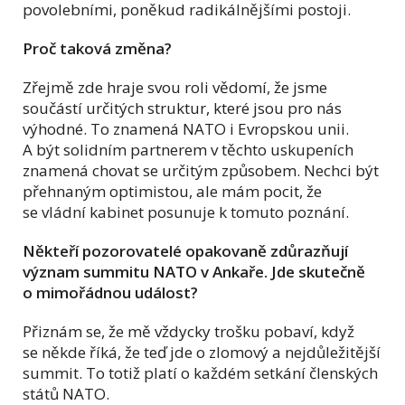
povolebními, poněkud radikálnějšími postoji.
Proč taková změna?
Zřejmě zde hraje svou roli vědomí, že jsme
součástí určitých struktur, které jsou pro nás
výhodné. To znamená NATO i Evropskou unii.
A být solidním partnerem v těchto uskupeních
znamená chovat se určitým způsobem. Nechci být
přehnaným optimistou, ale mám pocit, že
se vládní kabinet posunuje k tomuto poznání.
Někteří pozorovatelé opakovaně zdůrazňují
význam summitu NATO v Ankaře. Jde skutečně
o mimořádnou událost?
Přiznám se, že mě vždycky trošku pobaví, když
se někde říká, že teď jde o zlomový a nejdůležitější
summit. To totiž platí o každém setkání členských
států NATO.