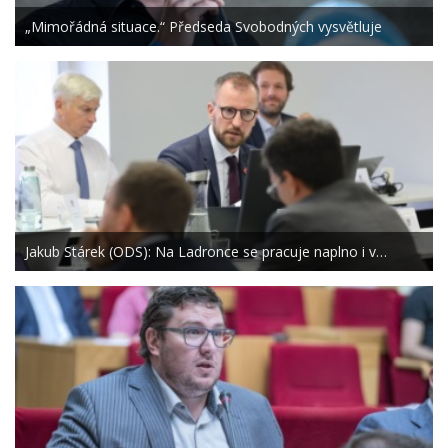
„Mimořádná situace.“ Předseda Svobodných vysvětluje
Jakub Stárek (ODS): Na Ladronce se pracuje naplno i v…