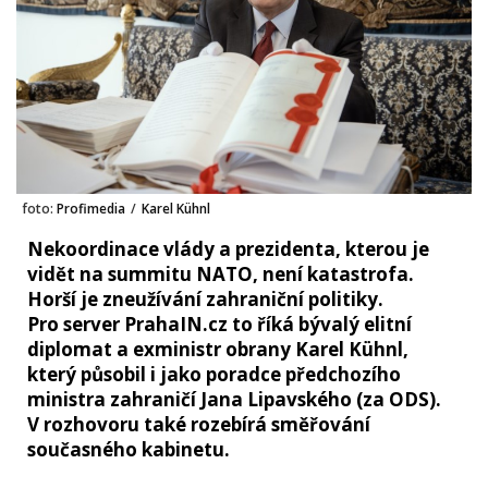
foto:
Profimedia
/
Karel Kühnl
Nekoordinace vlády a prezidenta, kterou je
vidět na summitu NATO, není katastrofa.
Horší je zneužívání zahraniční politiky.
Pro server PrahaIN.cz to říká bývalý elitní
diplomat a exministr obrany Karel Kühnl,
který působil i jako poradce předchozího
ministra zahraničí Jana Lipavského (za ODS).
V rozhovoru také rozebírá směřování
současného kabinetu.