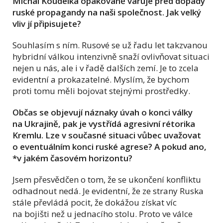
Michal Koudelka opakovaně varuje před dopady
ruské propagandy na naši společnost. Jak velký
vliv jí připisujete?
Souhlasím s ním. Rusové se už řadu let takzvanou
hybridní válkou intenzivně snaží ovlivňovat situaci
nejen u nás, ale i v řadě dalších zemí. Je to zcela
evidentní a prokazatelné. Myslím, že bychom
proti tomu měli bojovat stejnými prostředky.
Občas se objevují náznaky úvah o konci války
na Ukrajině, pak je vystřídá agresivní rétorika
Kremlu. Lze v současné situaci vůbec uvažovat
o eventuálním konci ruské agrese? A pokud ano,
*v jakém časovém horizontu?
Jsem přesvědčen o tom, že se ukončení konfliktu
odhadnout nedá. Je evidentní, že ze strany Ruska
stále převládá pocit, že dokážou získat víc
na bojišti než u jednacího stolu. Proto ve válce