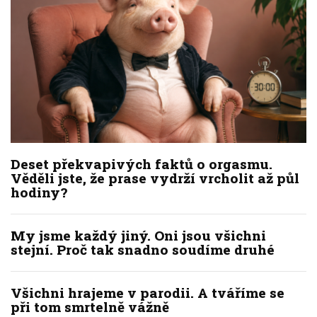
Deset překvapivých faktů o orgasmu.
Věděli jste, že prase vydrží vrcholit až půl
hodiny?
My jsme každý jiný. Oni jsou všichni
stejní. Proč tak snadno soudíme druhé
Všichni hrajeme v parodii. A tváříme se
při tom smrtelně vážně