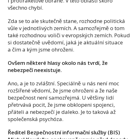
i protiraketové obraně. V této oblasti skoro
všechno chybí.
Zda se to ale skutečně stane, rozhodne politická
vůle v jednotlivých zemích. A samozřejmě o tom
také rozhodnou voliči v evropských zemích. Pokud
si dostatečně uvědomí, jaká je aktuální situace
a čím a kým jsme ohroženi.
Ovšem některé hlasy okolo nás tvrdí, že
nebezpečí neexistuje.
Ano, a je to zvláštní. Speciálně u nás není moc
rozšířené vědomí, že jsme ohroženi a že naše
bezpečnost není samozřejmá. U většiny lidí
přetrvává pocit, že jsme obklopeni spojenci,
přáteli a nebezpečí je daleko. Je to taková až
společenská psychóza.
Ředitel Bezpečnostní informační služby (BIS)