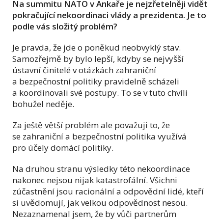
Na summitu NATO v Ankaře je nejzřetelněji vidět
pokračující nekoordinaci vlády a prezidenta. Je to
podle vás složitý problém?
Je pravda, že jde o poněkud neobvyklý stav.
Samozřejmě by bylo lepší, kdyby se nejvyšší
ústavní činitelé v otázkách zahraniční
a bezpečnostní politiky pravidelně scházeli
a koordinovali své postupy. To se v tuto chvíli
bohužel neděje.
Za ještě větší problém ale považuji to, že
se zahraniční a bezpečnostní politika využívá
pro účely domácí politiky.
Na druhou stranu výsledky této nekoordinace
nakonec nejsou nijak katastrofální. Všichni
zúčastnění jsou racionální a odpovědní lidé, kteří
si uvědomují, jak velkou odpovědnost nesou.
Nezaznamenal jsem, že by vůči partnerům