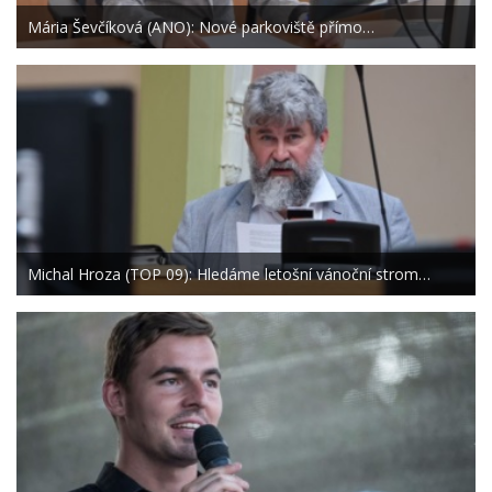
Mária Ševčíková (ANO): Nové parkoviště přímo…
Michal Hroza (TOP 09): Hledáme letošní vánoční strom…