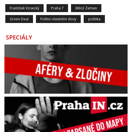
František Vosecký
Praha 7
Miloš Zeman
Green Deal
Politici vlastními slovy
politika
SPECIÁLY