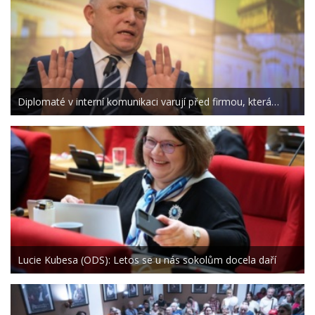
Diplomaté v interní komunikaci varují před firmou, která…
Lucie Kubesa (ODS): Letos se u nás sokolům docela daří