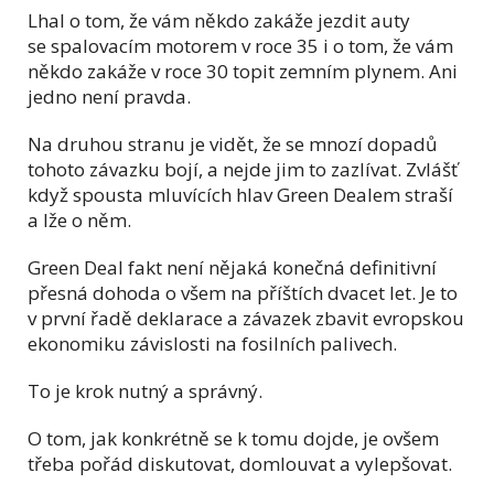
Lhal o tom, že vám někdo zakáže jezdit auty
se spalovacím motorem v roce 35 i o tom, že vám
někdo zakáže v roce 30 topit zemním plynem. Ani
jedno není pravda.
Na druhou stranu je vidět, že se mnozí dopadů
tohoto závazku bojí, a nejde jim to zazlívat. Zvlášť
když spousta mluvících hlav Green Dealem straší
a lže o něm.
Green Deal fakt není nějaká konečná definitivní
přesná dohoda o všem na příštích dvacet let. Je to
v první řadě deklarace a závazek zbavit evropskou
ekonomiku závislosti na fosilních palivech.
To je krok nutný a správný.
O tom, jak konkrétně se k tomu dojde, je ovšem
třeba pořád diskutovat, domlouvat a vylepšovat.