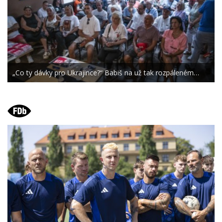
„Co ty dávky pro Ukrajince?“ Babiš na už tak rozpáleném…