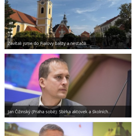
Zavítali jsme do Fialovy bašty a nestačili…
Jan Čižinský (Praha sobě): Sbírka aktovek a školních…