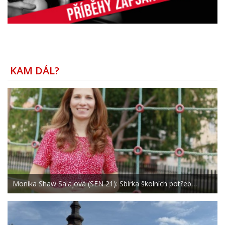
KAM DÁL?
Monika Shaw Salajová (SEN 21): Sbírka školních potřeb…