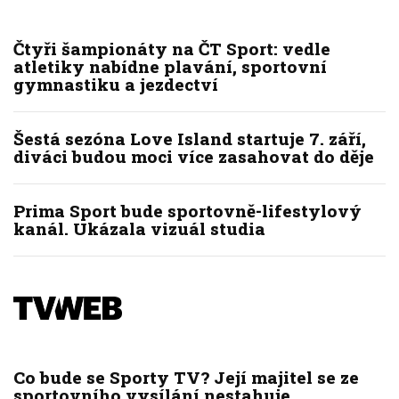
Čtyři šampionáty na ČT Sport: vedle
atletiky nabídne plavání, sportovní
gymnastiku a jezdectví
Šestá sezóna Love Island startuje 7. září,
diváci budou moci více zasahovat do děje
Prima Sport bude sportovně-lifestylový
kanál. Ukázala vizuál studia
Co bude se Sporty TV? Její majitel se ze
sportovního vysílání nestahuje