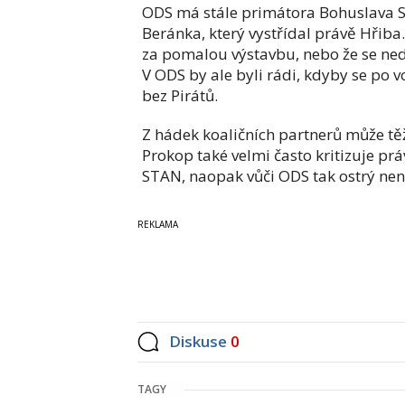
ODS má stále primátora Bohuslava S
Beránka, který vystřídal právě Hřiba
za pomalou výstavbu, nebo že se ned
V ODS by ale byli rádi, kdyby se po 
bez Pirátů.
Z hádek koaličních partnerů může tě
Prokop také velmi často kritizuje práv
STAN, naopak vůči ODS tak ostrý nen
Diskuse
0
TAGY