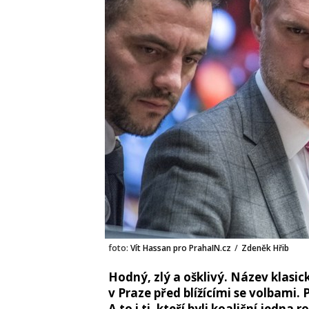
foto:
Vít Hassan pro PrahaIN.cz
/
Zdeněk Hřib
Hodný, zlý a ošklivý. Název klasic
v Praze před blížícími se volbami. P
A to i ti, kteří byli koaliční jedna