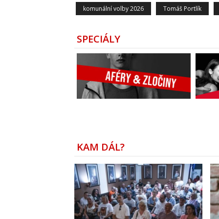
komunální volby 2026
Tomáš Portlík
SPECIÁLY
KAM DÁL?