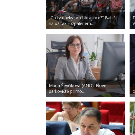
„Co ty dávky pro Ukrajince?“ Babiš
D
na už tak rozpáleném…
V
Mária Ševčíková (ANO): Nové
T
parkoviště přímo…
o