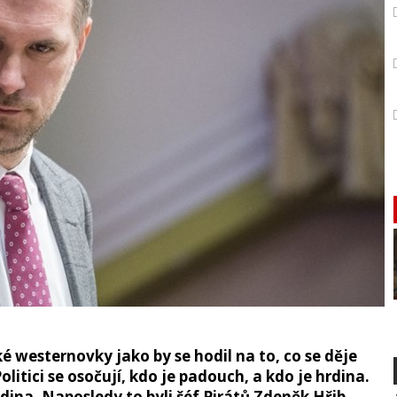
ké westernovky jako by se hodil na to, co se děje
olitici se osočují, kdo je padouch, a kdo je hrdina.
 rodina. Naposledy to byli šéf Pirátů Zdeněk Hřib