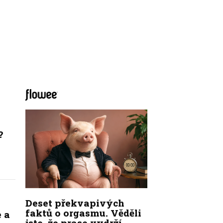
?
Deset překvapivých
faktů o orgasmu. Věděli
 a
jste, že prase vydrží