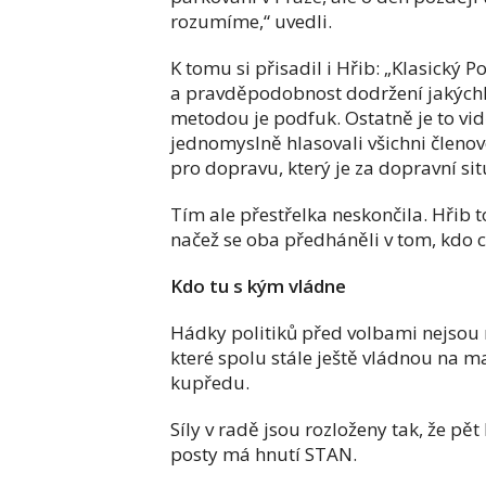
rozumíme,“ uvedli.
K tomu si přisadil i Hřib: „Klasický 
a pravděpodobnost dodržení jakýchkol
metodou je podfuk. Ostatně je to vid
jednomyslně hlasovali všichni členov
pro dopravu, který je za dopravní situ
Tím ale přestřelka neskončila. Hřib 
načež se oba předháněli v tom, kdo 
Kdo tu s kým vládne
Hádky politiků před volbami nejsou n
které spolu stále ještě vládnou na m
kupředu.
Síly v radě jsou rozloženy tak, že pět 
posty má hnutí STAN.