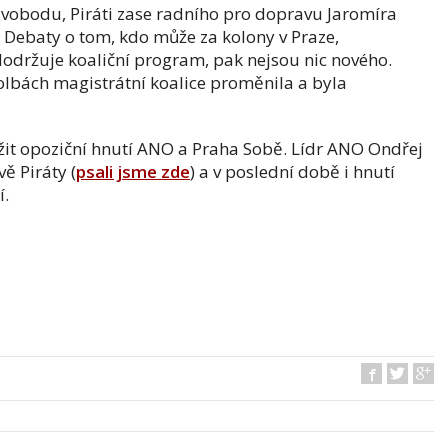
vobodu, Piráti zase radního pro dopravu Jaromíra
. Debaty o tom, kdo může za kolony v Praze,
održuje koaliční program, pak nejsou nic nového.
volbách magistrátní koalice proměnila a byla
žit opoziční hnutí ANO a Praha Sobě. Lídr ANO Ondřej
ě Piráty (
psali jsme zde
) a v poslední době i hnutí
í.