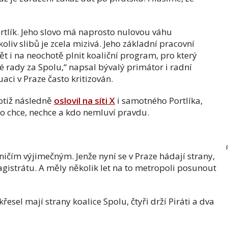
Portlík. Jeho slovo má naprosto nulovou váhu
iv slibů je zcela mizivá. Jeho základní pracovní
ět i na neochotě plnit koaliční program, pro který
é rady za Spolu,“ napsal bývalý primátor i radní
aci v Praze často kritizován.
totiž následně
oslovil na síti X
i samotného Portlíka,
co chce, nechce a kdo nemluví pravdu.
ičím výjimečným. Jenže nyní se v Praze hádají strany,
agistrátu. A měly několik let na to metropoli posunout
křesel mají strany koalice Spolu, čtyři drží Piráti a dva