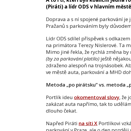
(Piráti) a lídr ODS v hlavním měst
Doprava a s ní spojené parkování je 
Pražanů s parkováním byly důvodem, p
Lídr ODS sdílel příspěvek s odkazem
na primátora Terezy Nislerové. Ta m
Mimo jiné řekla, že rychlá změna by
(by za parkování platilo)
ještě nějakou
zdraženo alespoň na trojnásobek. 
ve městě auta, parkování a MHD do
Metoda „po pirátsku“ vs. metoda „
Portlík ideu
okomentoval slovy
, že
zakázat auta napřímo, tak to udělám
dlouho čekat.
Napřed Piráti
na síti X
Portlíkovi vzk
parkování v Praze, ale o den později 