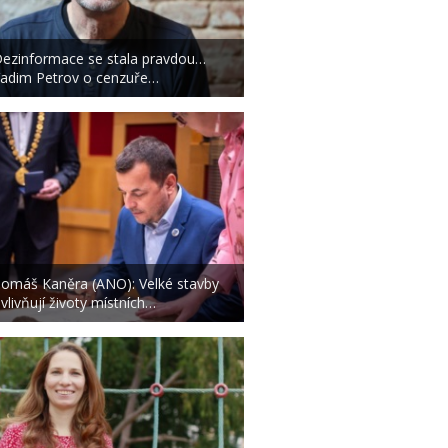
ezinformace se stala pravdou…
adim Petrov o cenzuře…
omáš Kaněra (ANO): Velké stavby
vlivňují životy místních…