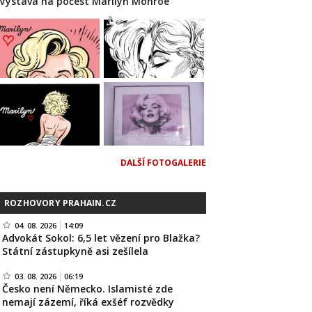
Výstava na počest Marilyn Monroe
DALŠÍ FOTOGALERIE
ROZHOVORY PRAHAIN.CZ
04. 08. 2026
14:09
Advokát Sokol: 6,5 let vězení pro Blažka?
Státní zástupkyně asi zešílela
03. 08. 2026
06:19
Česko není Německo. Islamisté zde
nemají zázemí, říká exšéf rozvědky