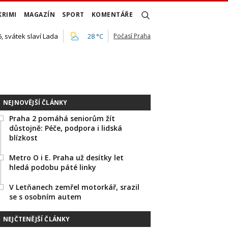
KRIMI
MAGAZÍN
SPORT
KOMENTÁŘE
, svátek slaví Lada
28 °C
Počasí Praha
NEJNOVĚJŠÍ ČLÁNKY
Praha 2 pomáhá seniorům žít
důstojně: Péče, podpora i lidská
blízkost
Metro O i E. Praha už desítky let
hledá podobu páté linky
V Letňanech zemřel motorkář, srazil
se s osobním autem
NEJČTENĚJŠÍ ČLÁNKY