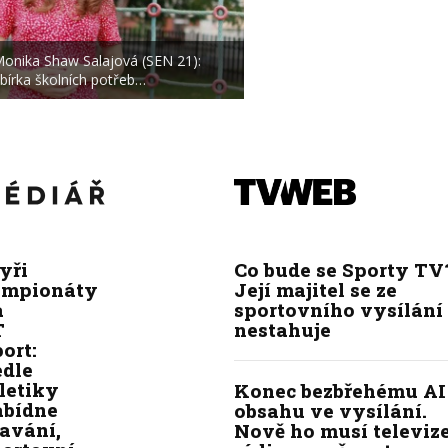
onika Shaw Salajová (SEN 21):
bírka školních potřeb…
yři
Co bude se Sporty TV
ampionáty
Její majitel se ze
a
sportovního vysílání
T
nestahuje
ort:
edle
letiky
Konec bezbřehému AI
abídne
obsahu ve vysílání.
avání,
Nově ho musí televize