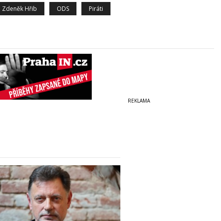
Zdeněk Hřib
ODS
Piráti