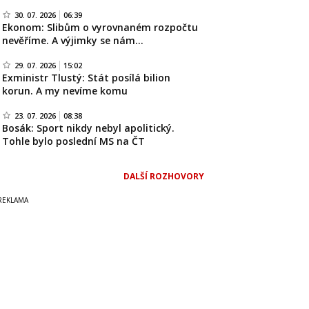
30. 07. 2026
06:39
Ekonom: Slibům o vyrovnaném rozpočtu
nevěříme. A výjimky se nám…
29. 07. 2026
15:02
Exministr Tlustý: Stát posílá bilion
korun. A my nevíme komu
23. 07. 2026
08:38
Bosák: Sport nikdy nebyl apolitický.
Tohle bylo poslední MS na ČT
DALŠÍ ROZHOVORY