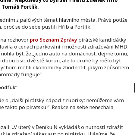
ě Tomáš Portlík.
jedním z palčivých témat hlavního města. Právě potíže
roč se do sebe pustili Hřib a Portlík.
 na rozhovor
pro Seznam Zprávy
pirátské kandidátky
luvila o cenách parkování i možnosti zdražování MHD.
 mohla být, že „jedno auto na domácnost, dejme tomu,
 dobu tisíc dvě stě korun, ale to druhé by mělo být
Abychom mohli ekonomicky zhodnotit, jakým způsobem
hromady funguje“.
podfuk“
 jde o „další pirátský nápad z rubriky: nemůžeme vám
e takto po pirátsku!“. Reakce na sebe nenechala
ázali: „V úterý v Deníku N vykládáš o nutnosti zdražit
už je zdražení zákaz aut po pirátsku. Hlásíme, že