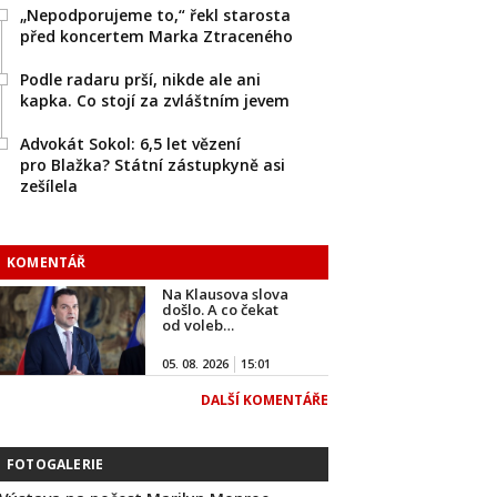
„Nepodporujeme to,“ řekl starosta
před koncertem Marka Ztraceného
Podle radaru prší, nikde ale ani
kapka. Co stojí za zvláštním jevem
Advokát Sokol: 6,5 let vězení
pro Blažka? Státní zástupkyně asi
zešílela
KOMENTÁŘ
Na Klausova slova
došlo. A co čekat
od voleb…
05. 08. 2026
15:01
DALŠÍ KOMENTÁŘE
FOTOGALERIE