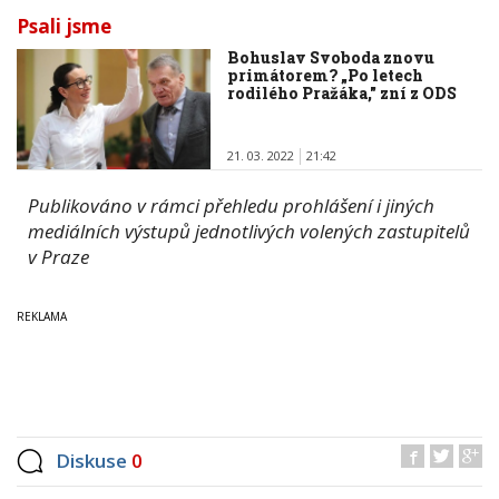
Psali jsme
Bohuslav Svoboda znovu
primátorem? „Po letech
rodilého Pražáka," zní z ODS
21. 03. 2022
21:42
Publikováno v rámci přehledu prohlášení i jiných
mediálních výstupů jednotlivých volených zastupitelů
v Praze
Diskuse
0