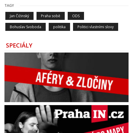
TAGY
Jan Čižinský
Praha sobě
ODS
Bohuslav Svoboda
politika
Politici vlastními slovy
SPECIÁLY