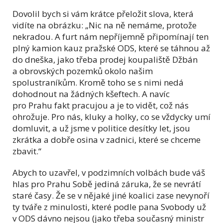
Dovolil bych si vám krátce přeložit slova, která
vidíte na obrázku: „Nic na ně nemáme, protože
nekradou. A furt nám nepříjemně připomínají ten
plný kamion kauz pražské ODS, které se táhnou až
do dneška, jako třeba prodej koupaliště Džbán
a obrovských pozemků okolo našim
spolustraníkům. Kromě toho se s nimi nedá
dohodnout na žádných kšeftech. A navíc
pro Prahu fakt pracujou a je to vidět, což nás
ohrožuje. Pro nás, kluky a holky, co se vždycky umí
domluvit, a už jsme v politice desítky let, jsou
zkrátka a dobře osina v zadnici, které se chceme
zbavit.“
Abych to uzavřel, v podzimních volbách bude váš
hlas pro Prahu Sobě jediná záruka, že se nevrátí
staré časy. Že se v nějaké jiné koalici zase nevynoří
ty tváře z minulosti, které podle pana Svobody už
v ODS dávno nejsou (jako třeba současný ministr