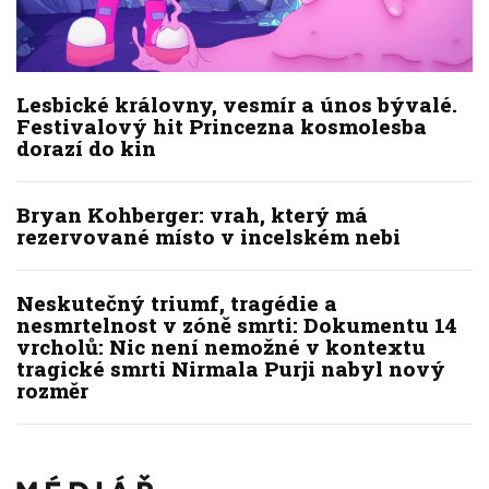
Lesbické královny, vesmír a únos bývalé.
Festivalový hit Princezna kosmolesba
dorazí do kin
Bryan Kohberger: vrah, který má
rezervované místo v incelském nebi
Neskutečný triumf, tragédie a
nesmrtelnost v zóně smrti: Dokumentu 14
vrcholů: Nic není nemožné v kontextu
tragické smrti Nirmala Purji nabyl nový
rozměr