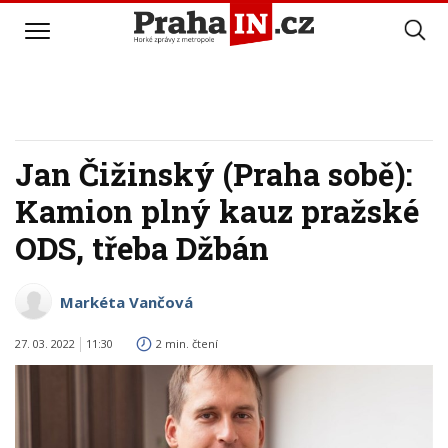
Jan Čižinský (Praha sobě):
Kamion plný kauz pražské
ODS, třeba Džbán
Markéta Vančová
27. 03. 2022
11:30
2 min. čtení