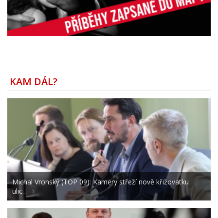
KAM DÁL?
Michal Vronský (TOP 09): Kamery střeží nově křižovatku
ulic…