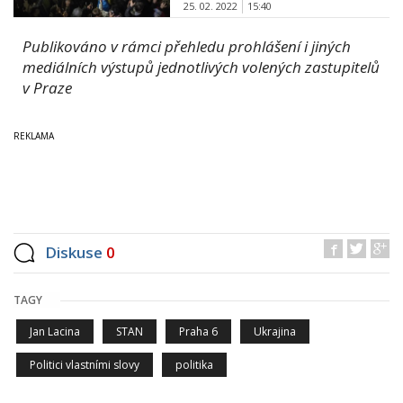
25. 02. 2022
15:40
Publikováno v rámci přehledu prohlášení i jiných
mediálních výstupů jednotlivých volených zastupitelů
v Praze
Diskuse
0
TAGY
Jan Lacina
STAN
Praha 6
Ukrajina
Politici vlastními slovy
politika