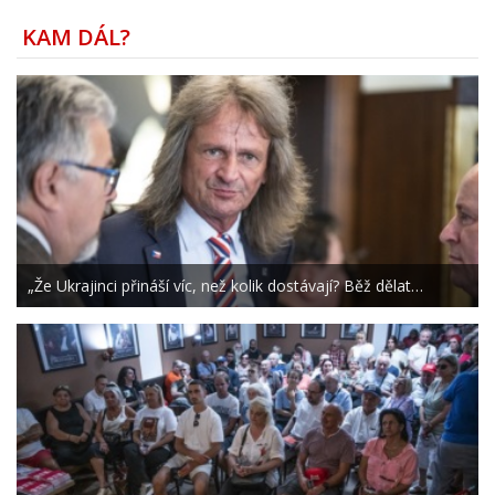
KAM DÁL?
„Že Ukrajinci přináší víc, než kolik dostávají? Běž dělat…