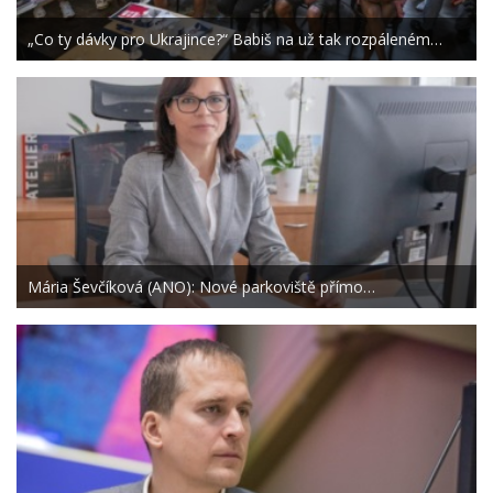
„Co ty dávky pro Ukrajince?“ Babiš na už tak rozpáleném…
Mária Ševčíková (ANO): Nové parkoviště přímo…