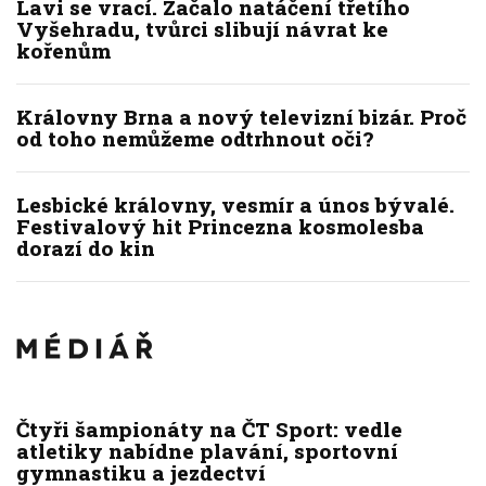
Lavi se vrací. Začalo natáčení třetího
Vyšehradu, tvůrci slibují návrat ke
kořenům
Královny Brna a nový televizní bizár. Proč
od toho nemůžeme odtrhnout oči?
Lesbické královny, vesmír a únos bývalé.
Festivalový hit Princezna kosmolesba
dorazí do kin
Čtyři šampionáty na ČT Sport: vedle
atletiky nabídne plavání, sportovní
gymnastiku a jezdectví