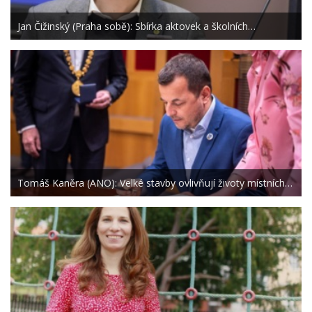
Jan Čižinský (Praha sobě): Sbírka aktovek a školních…
Tomáš Kaněra (ANO): Velké stavby ovlivňují životy místních…