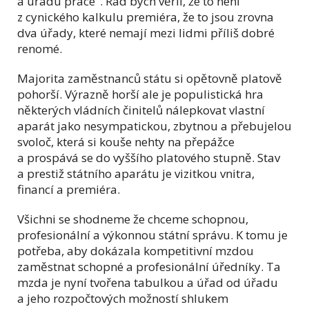
a úřadu práce". Rád bych věřil, že to není
z cynického kalkulu premiéra, že to jsou zrovna
dva úřady, které nemají mezi lidmi příliš dobré
renomé.
Majorita zaměstnanců státu si opětovně platově
pohorší. Výrazně horší ale je populistická hra
některých vládních činitelů nálepkovat vlastní
aparát jako nesympatickou, zbytnou a přebujelou
svoloč, která si kouše nehty na přepážce
a prospává se do vyššího platového stupně. Stav
a prestiž státního aparátu je vizitkou vnitra,
financí a premiéra.
Všichni se shodneme že chceme schopnou,
profesionální a výkonnou státní správu. K tomu je
potřeba, aby dokázala kompetitivní mzdou
zaměstnat schopné a profesionální úředníky. Ta
mzda je nyní tvořena tabulkou a úřad od úřadu
a jeho rozpočtových možností shlukem