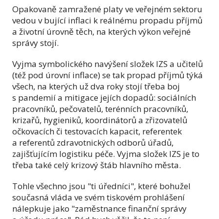
Opakovaně zamražené platy ve veřejném sektoru
vedou v bující inflaci k reálnému propadu příjmů
a životní úrovně těch, na kterých výkon veřejné
správy stojí.
Vyjma symbolického navýšení složek IZS a učitelů
(též pod úrovní inflace) se tak propad příjmů týká
všech, na kterých už dva roky stojí třeba boj
s pandemií a mitigace jejích dopadů: sociálních
pracovníků, pečovatelů, terénních pracovníků,
krizařů, hygieniků, koordinátorů a zřizovatelů
očkovacích či testovacích kapacit, referentek
a referentů zdravotnických odborů úřadů,
zajišťujícím logistiku péče. Vyjma složek IZS je to
třeba také celý krizový štáb hlavního města.
Tohle všechno jsou "ti úředníci", které bohužel
současná vláda ve svém tiskovém prohlášení
nálepkuje jako "zaměstnance finanční správy