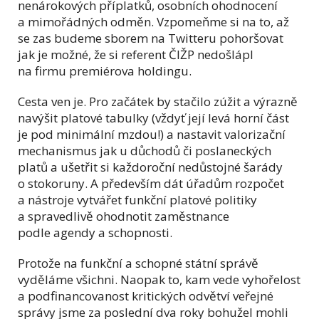
nenárokových příplatků, osobních ohodnocení
a mimořádných odměn. Vzpomeňme si na to, až
se zas budeme sborem na Twitteru pohoršovat
jak je možné, že si referent ČIŽP nedošlápl
na firmu premiérova holdingu.
Cesta ven je. Pro začátek by stačilo zúžit a výrazně
navýšit platové tabulky (vždyť její levá horní část
je pod minimální mzdou!) a nastavit valorizační
mechanismus jak u důchodů či poslaneckých
platů a ušetřit si každoroční nedůstojné šarády
o stokoruny. A především dát úřadům rozpočet
a nástroje vytvářet funkční platové politiky
a spravedlivě ohodnotit zaměstnance
podle agendy a schopnosti.
Protože na funkční a schopné státní správě
vyděláme všichni. Naopak to, kam vede vyhořelost
a podfinancovanost kritických odvětví veřejné
správy jsme za poslední dva roky bohužel mohli