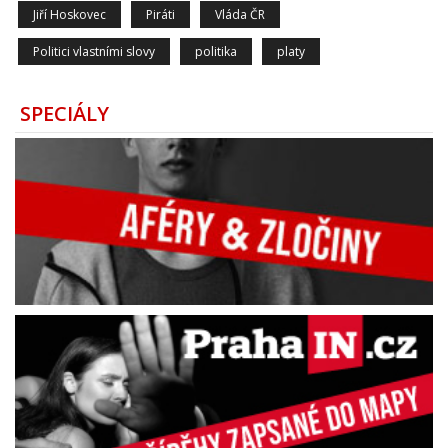
Jiří Hoskovec
Piráti
Vláda ČR
Politici vlastními slovy
politika
platy
SPECIÁLY