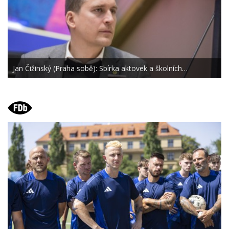
Jan Čižinský (Praha sobě): Sbírka aktovek a školních…