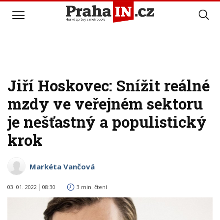
Jiří Hoskovec: Snížit reálné
mzdy ve veřejném sektoru
je nešťastný a populistický
krok
Markéta Vančová
03. 01. 2022
08:30
3 min. čtení