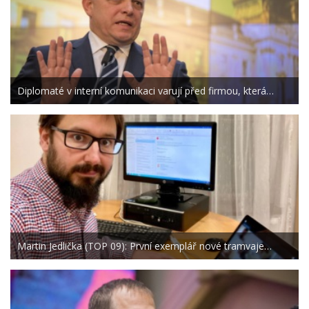
Diplomaté v interní komunikaci varují před firmou, která…
Martin Jedlička (TOP 09): První exemplář nové tramvaje…