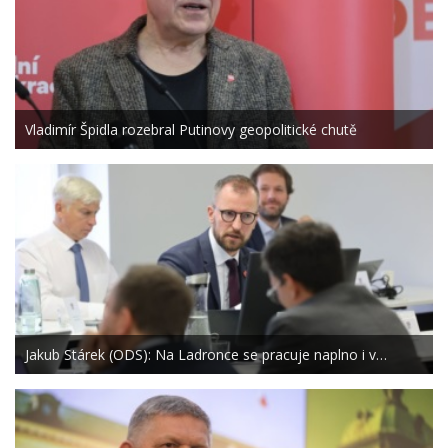
Vladimír Špidla rozebral Putinovy geopolitické chutě
Jakub Stárek (ODS): Na Ladronce se pracuje naplno i v…