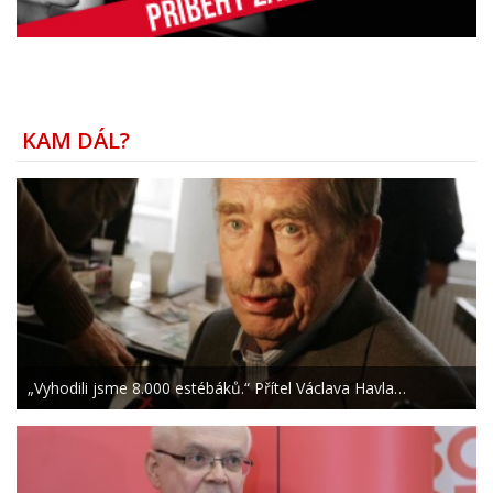
KAM DÁL?
„Vyhodili jsme 8.000 estébáků.“ Přítel Václava Havla…