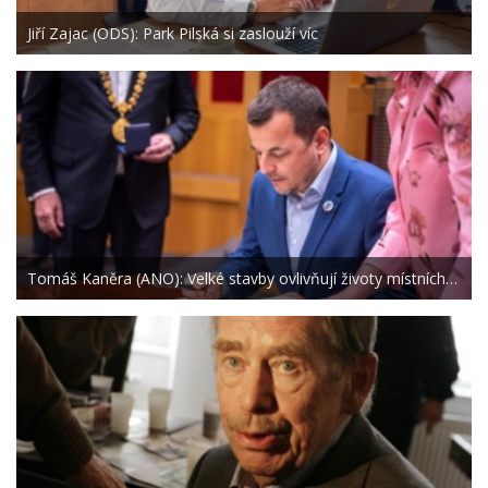
Jiří Zajac (ODS): Park Pilská si zaslouží víc
Tomáš Kaněra (ANO): Velké stavby ovlivňují životy místních…