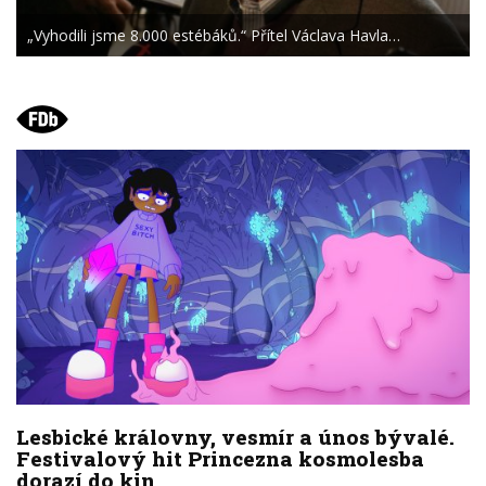
„Vyhodili jsme 8.000 estébáků.“ Přítel Václava Havla…
Lesbické královny, vesmír a únos bývalé.
Festivalový hit Princezna kosmolesba
dorazí do kin