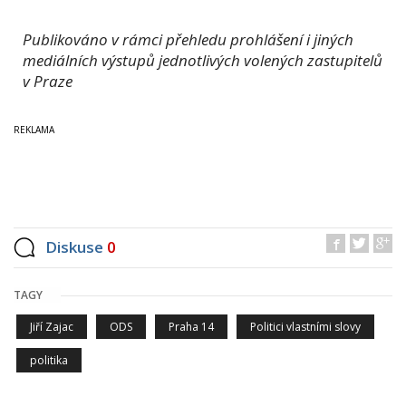
Publikováno v rámci přehledu prohlášení i jiných
mediálních výstupů jednotlivých volených zastupitelů
v Praze
Diskuse
0
TAGY
Jiří Zajac
ODS
Praha 14
Politici vlastními slovy
politika