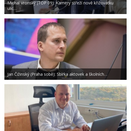
Michal Vronský (TOP 09): Kamery střeží nově křižovatku
ulic…
Jan Čižinský (Praha sobě): Sbírka aktovek a školních…