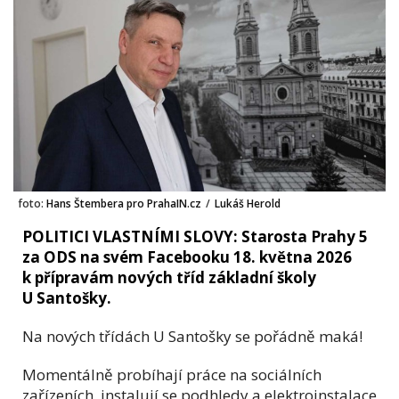
foto:
Hans Štembera pro PrahaIN.cz
/
Lukáš Herold
POLITICI VLASTNÍMI SLOVY: Starosta Prahy 5
za ODS na svém Facebooku 18. května 2026
k přípravám nových tříd základní školy
U Santošky.
Na nových třídách U Santošky se pořádně maká!
Momentálně probíhají práce na sociálních
zařízeních, instalují se podhledy a elektroinstalace