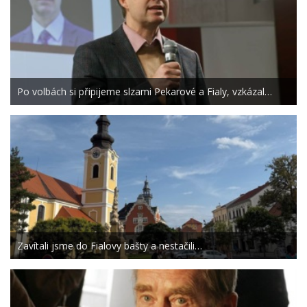
Po volbách si připijeme slzami Pekarové a Fialy, vzkázal…
Zavítali jsme do Fialovy bašty a nestačili…