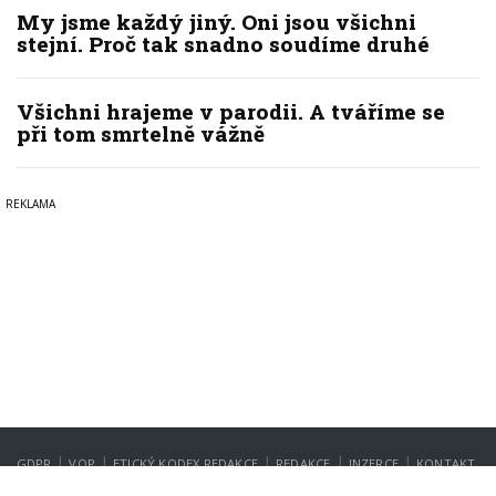
My jsme každý jiný. Oni jsou všichni
stejní. Proč tak snadno soudíme druhé
Všichni hrajeme v parodii. A tváříme se
při tom smrtelně vážně
|
|
|
|
|
GDPR
VOP
ETICKÝ KODEX REDAKCE
REDAKCE
INZERCE
KONTAKT
NASTAVENÍ SOUKROMÍ