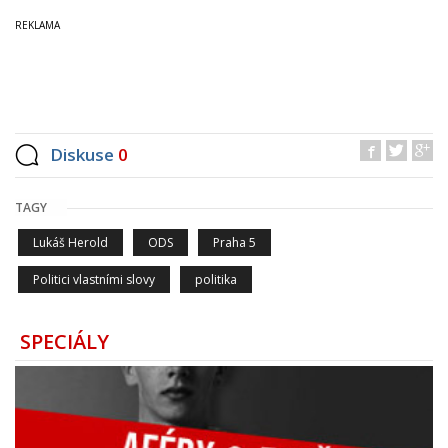
Diskuse
0
TAGY
Lukáš Herold
ODS
Praha 5
Politici vlastními slovy
politika
SPECIÁLY