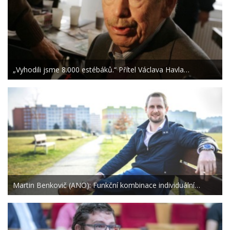
„Vyhodili jsme 8.000 estébáků.“ Přítel Václava Havla…
Martin Benkovič (ANO): Funkční kombinace individuální…