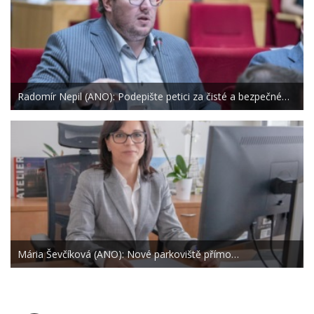
Radomír Nepil (ANO): Podepište petici za čisté a bezpečné…
Mária Ševčíková (ANO): Nové parkoviště přímo…