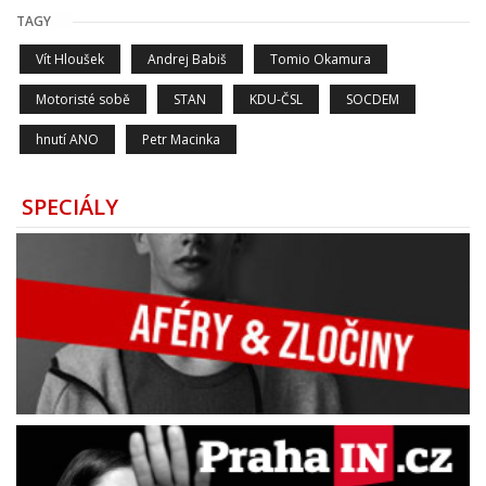
TAGY
Vít Hloušek
Andrej Babiš
Tomio Okamura
Motoristé sobě
STAN
KDU-ČSL
SOCDEM
hnutí ANO
Petr Macinka
SPECIÁLY