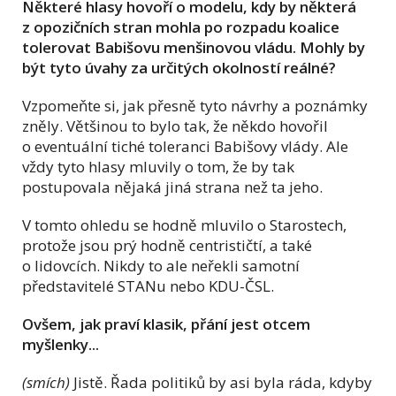
Některé hlasy hovoří o modelu, kdy by některá
z opozičních stran mohla po rozpadu koalice
tolerovat Babišovu menšinovou vládu. Mohly by
být tyto úvahy za určitých okolností reálné?
Vzpomeňte si, jak přesně tyto návrhy a poznámky
zněly. Většinou to bylo tak, že někdo hovořil
o eventuální tiché toleranci Babišovy vlády. Ale
vždy tyto hlasy mluvily o tom, že by tak
postupovala nějaká jiná strana než ta jeho.
V tomto ohledu se hodně mluvilo o Starostech,
protože jsou prý hodně centrističtí, a také
o lidovcích. Nikdy to ale neřekli samotní
představitelé STANu nebo KDU-ČSL.
Ovšem, jak praví klasik, přání jest otcem
myšlenky...
(smích)
Jistě. Řada politiků by asi byla ráda, kdyby