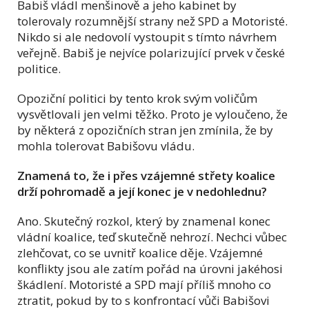
Babiš vládl menšinově a jeho kabinet by
tolerovaly rozumnější strany než SPD a Motoristé.
Nikdo si ale nedovolí vystoupit s tímto návrhem
veřejně. Babiš je nejvíce polarizující prvek v české
politice.
Opoziční politici by tento krok svým voličům
vysvětlovali jen velmi těžko. Proto je vyloučeno, že
by některá z opozičních stran jen zmínila, že by
mohla tolerovat Babišovu vládu.
Znamená to, že i přes vzájemné střety koalice
drží pohromadě a její konec je v nedohlednu?
Ano. Skutečný rozkol, který by znamenal konec
vládní koalice, teď skutečně nehrozí. Nechci vůbec
zlehčovat, co se uvnitř koalice děje. Vzájemné
konflikty jsou ale zatím pořád na úrovni jakéhosi
škádlení. Motoristé a SPD mají příliš mnoho co
ztratit, pokud by to s konfrontací vůči Babišovi