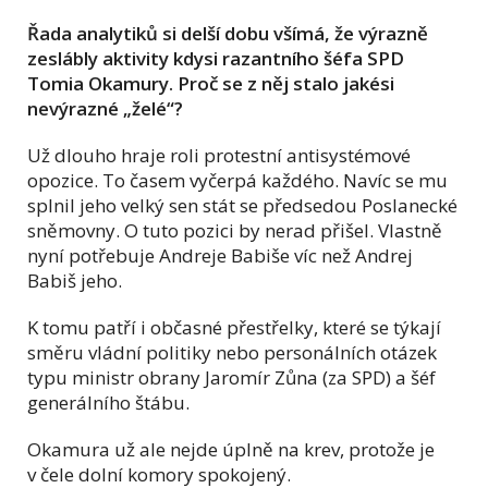
Řada analytiků si delší dobu všímá, že výrazně
zeslábly aktivity kdysi razantního šéfa SPD
Tomia Okamury. Proč se z něj stalo jakési
nevýrazné „želé“?
Už dlouho hraje roli protestní antisystémové
opozice. To časem vyčerpá každého. Navíc se mu
splnil jeho velký sen stát se předsedou Poslanecké
sněmovny. O tuto pozici by nerad přišel. Vlastně
nyní potřebuje Andreje Babiše víc než Andrej
Babiš jeho.
K tomu patří i občasné přestřelky, které se týkají
směru vládní politiky nebo personálních otázek
typu ministr obrany Jaromír Zůna (za SPD) a šéf
generálního štábu.
Okamura už ale nejde úplně na krev, protože je
v čele dolní komory spokojený.