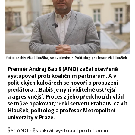
foto:
archív Víta Hlouška, se svolením
/
Politolog profesor Vít Hloušek
Premiér Andrej Babiš (ANO) začal otevřeně
vystupovat proti koaličním partnerům. A v
politických kuloárech se hovoří o probuzení
predátora. „Babiš je nyní viditelně ostřejší
a agresivnější. Proces z jeho předchozích vlád
se může opakovat,“ řekl serveru PrahaIN.cz Vít
Hloušek, politolog a profesor Metropolitní
univerzity v Praze.
Šéf ANO několikrát vystoupil proti Tomiu