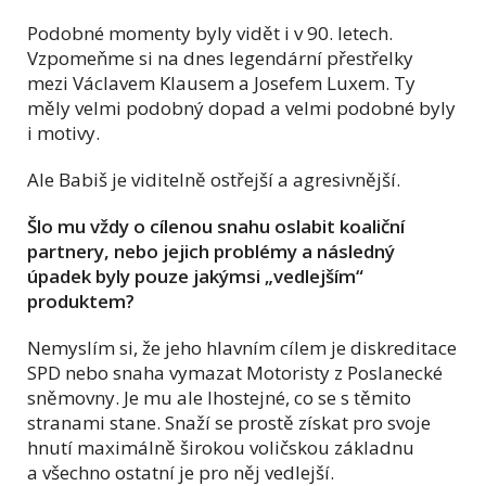
Podobné momenty byly vidět i v 90. letech.
Vzpomeňme si na dnes legendární přestřelky
mezi Václavem Klausem a Josefem Luxem. Ty
měly velmi podobný dopad a velmi podobné byly
i motivy.
Ale Babiš je viditelně ostřejší a agresivnější.
Šlo mu vždy o cílenou snahu oslabit koaliční
partnery, nebo jejich problémy a následný
úpadek byly pouze jakýmsi „vedlejším“
produktem?
Nemyslím si, že jeho hlavním cílem je diskreditace
SPD nebo snaha vymazat Motoristy z Poslanecké
sněmovny. Je mu ale lhostejné, co se s těmito
stranami stane. Snaží se prostě získat pro svoje
hnutí maximálně širokou voličskou základnu
a všechno ostatní je pro něj vedlejší.