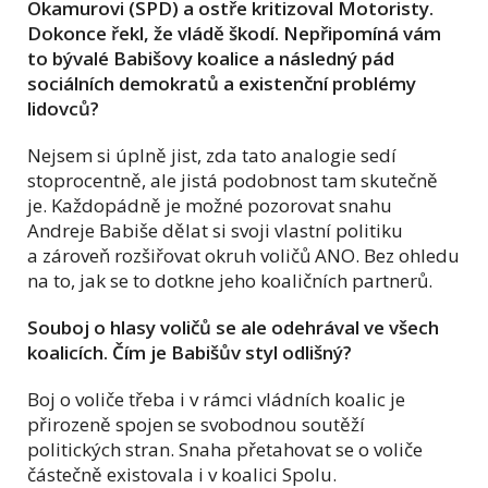
Okamurovi (SPD) a ostře kritizoval Motoristy.
Dokonce řekl, že vládě škodí. Nepřipomíná vám
to bývalé Babišovy koalice a následný pád
sociálních demokratů a existenční problémy
lidovců?
Nejsem si úplně jist, zda tato analogie sedí
stoprocentně, ale jistá podobnost tam skutečně
je. Každopádně je možné pozorovat snahu
Andreje Babiše dělat si svoji vlastní politiku
a zároveň rozšiřovat okruh voličů ANO. Bez ohledu
na to, jak se to dotkne jeho koaličních partnerů.
Souboj o hlasy voličů se ale odehrával ve všech
koalicích. Čím je Babišův styl odlišný?
Boj o voliče třeba i v rámci vládních koalic je
přirozeně spojen se svobodnou soutěží
politických stran. Snaha přetahovat se o voliče
částečně existovala i v koalici Spolu.