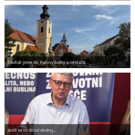
Zavítali jsme do Fialovy bašty a nestačili…
Jestli se to dozví Andrej...