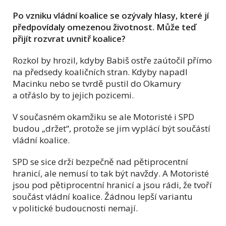
Po vzniku vládní koalice se ozývaly hlasy, které jí
předpovídaly omezenou životnost. Může teď
přijít rozvrat uvnitř koalice?
Rozkol by hrozil, kdyby Babiš ostře zaútočil přímo
na předsedy koaličních stran. Kdyby napadl
Macinku nebo se tvrdě pustil do Okamury
a otřáslo by to jejich pozicemi.
V současném okamžiku se ale Motoristé i SPD
budou „držet“, protože se jim vyplácí být součástí
vládní koalice.
SPD se sice drží bezpečně nad pětiprocentní
hranicí, ale nemusí to tak být navždy. A Motoristé
jsou pod pětiprocentní hranicí a jsou rádi, že tvoří
součást vládní koalice. Žádnou lepší variantu
v politické budoucnosti nemají.