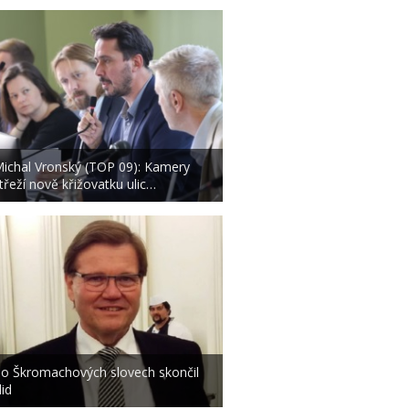
ichal Vronský (TOP 09): Kamery
třeží nově křižovatku ulic…
o Škromachových slovech skončil
lid