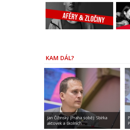
KAM DÁL?
Jan Čižinský (Praha sobě): Sbírka
P
aktovek a školních…
P