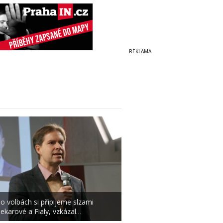
o volbách si připijeme slzami
ekarové a Fialy, vzkázal…