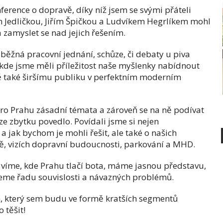
erence o dopravě, díky níž jsem se svými přáteli
 Jedličkou, Jiřím Špičkou a Ludvíkem Hegrlíkem mohl
zamyslet se nad jejich řešením.
běžná pracovní jednání, schůze, či debaty u piva
, kde jsme měli příležitost naše myšlenky nabídnout
mě také širšímu publiku v perfektním moderním
ro Prahu zásadní témata a zároveň se na ně podívat
ze zbytku povedlo. Povídali jsme si nejen
a jak bychom je mohli řešit, ale také o našich
tě, vizích dopravní budoucnosti, parkování a MHD.
že víme, kde Prahu tlačí bota, máme jasnou představu,
jeme řadu souvislosti a návazných problémů.
, který sem budu ve formě kratších segmentů
 těšit!