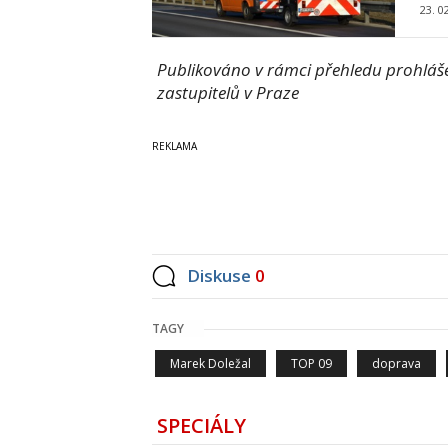
23. 0
Publikováno v rámci přehledu prohlášen
zastupitelů v Praze
Diskuse
0
TAGY
Marek Doležal
TOP 09
doprava
SPECIÁLY