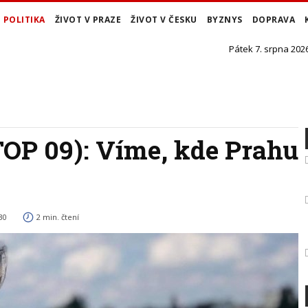
POLITIKA
ŽIVOT V PRAZE
ŽIVOT V ČESKU
BYZNYS
DOPRAVA
Pátek 7. srpna 2026
TOP 09): Víme, kde Prahu
30
2 min. čtení