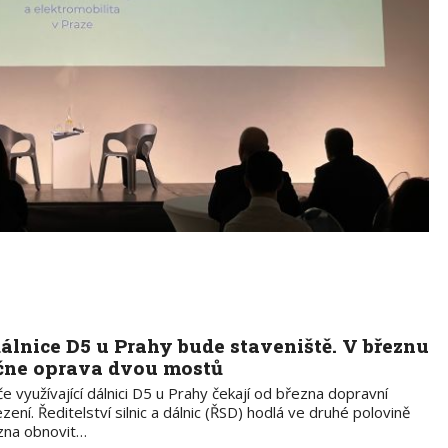
dálnice D5 u Prahy bude staveniště. V březnu
čne oprava dvou mostů
če využívající dálnici D5 u Prahy čekají od března dopravní
ení. Ředitelství silnic a dálnic (ŘSD) hodlá ve druhé polovině
zna obnovit…