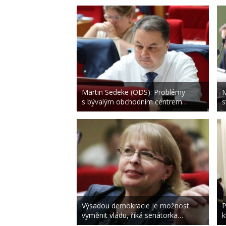
Martin Sedeke (ODS): Problémy
M
s bývalým obchodním centrem…
s
Výsadou demokracie je možnost
P
vyměnit vládu, říká senátorka…
k