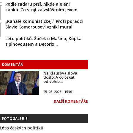
Podle radaru prší, nikde ale ani
kapka. Co stojí za zvláštním jevem
„Kanále komunistickej.“ Proti poradci
Slavie Komorousovi vznikl mural
Léto politiků: Žáček u Mašína, Kupka
s plnovousem a Decorix…
KOMENTÁŘ
Na Klausova slova
došlo. A co čekat
od voleb…
05. 08. 2026
15:01
DALŠÍ KOMENTÁŘE
FOTOGALERIE
Léto českých politiků