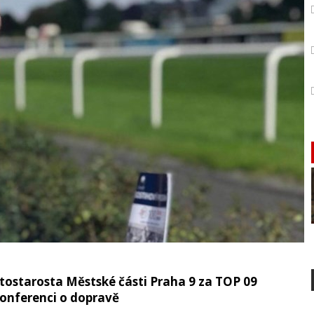
ostarosta Městské části Praha 9 za TOP 09
onferenci o dopravě