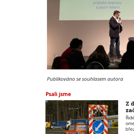
Publikováno se souhlasem autora
Psali jsme
Z 
za
Řidi
omez
bře