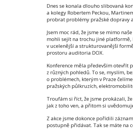
Dnes se konala dlouho slibovaná konf
a kolegy Robertem Peckou, Martinem
probrat problémy pražské dopravy a 
Jsem moc rád, že jsme se mimo naše 
mohli sejít na trochu jiné platformě
v ucelenější a strukturovanější for
prostoru auditoria DOX.
Konference měla především otevřít p
z různých pohledů. To se, myslím, be
o problémech, kterým v Praze čelíme 
pražských půlkruzích, elektromobili
Troufám si říct, že jsme prokázali, 
jak z toho ven, a přitom si uvědomu
Z akce jsme dokonce pořídili záznam
postupně přidávat. Tak se máte na co