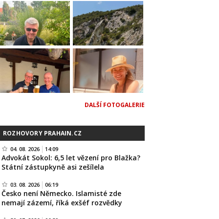
DALŠÍ FOTOGALERIE
ROZHOVORY PRAHAIN.CZ
04. 08. 2026
14:09
Advokát Sokol: 6,5 let vězení pro Blažka?
Státní zástupkyně asi zešílela
03. 08. 2026
06:19
Česko není Německo. Islamisté zde
nemají zázemí, říká exšéf rozvědky