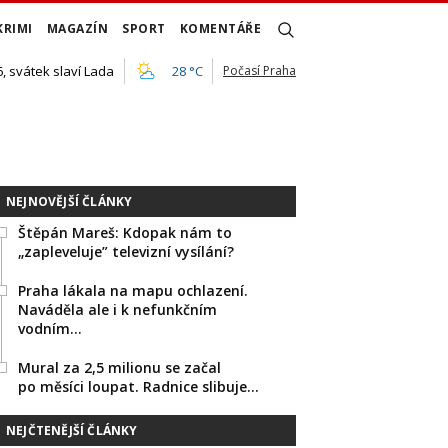
KRIMI
MAGAZÍN
SPORT
KOMENTÁŘE
, svátek slaví Lada
28 °C
Počasí Praha
NEJNOVĚJŠÍ ČLÁNKY
Štěpán Mareš: Kdopak nám to
„zapleveluje” televizní vysílání?
Praha lákala na mapu ochlazení.
Naváděla ale i k nefunkčním
vodním…
Mural za 2,5 milionu se začal
po měsíci loupat. Radnice slibuje…
NEJČTENĚJŠÍ ČLÁNKY