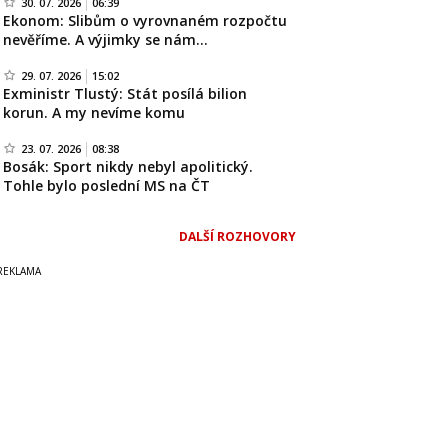
30. 07. 2026
06:39
Ekonom: Slibům o vyrovnaném rozpočtu
nevěříme. A výjimky se nám…
29. 07. 2026
15:02
Exministr Tlustý: Stát posílá bilion
korun. A my nevíme komu
23. 07. 2026
08:38
Bosák: Sport nikdy nebyl apolitický.
Tohle bylo poslední MS na ČT
DALŠÍ ROZHOVORY