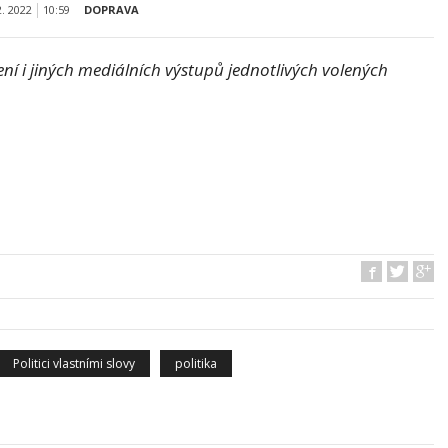
2. 2022
10:59
DOPRAVA
í i jiných mediálních výstupů jednotlivých volených
Politici vlastními slovy
politika