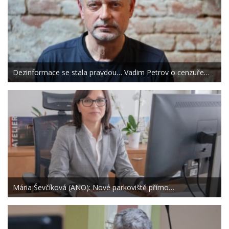
Dezinformace se stala pravdou… Vadim Petrov o cenzuře…
Mária Ševčíková (ANO): Nové parkoviště přímo…