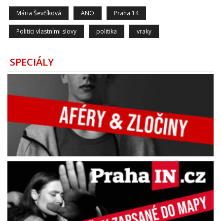
Mária Ševčíková
ANO
Praha 14
Politici vlastními slovy
politika
vraky
SPECIÁLY