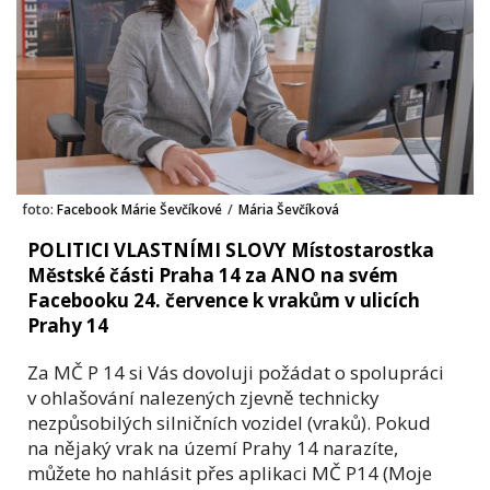
foto:
Facebook Márie Ševčíkové
/
Mária Ševčíková
POLITICI VLASTNÍMI SLOVY Místostarostka
Městské části Praha 14 za ANO na svém
Facebooku 24. července k vrakům v ulicích
Prahy 14
Za MČ P 14 si Vás dovoluji požádat o spolupráci
v ohlašování nalezených zjevně technicky
nezpůsobilých silničních vozidel (vraků). Pokud
na nějaký vrak na území Prahy 14 narazíte,
můžete ho nahlásit přes aplikaci MČ P14 (Moje