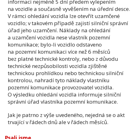
informaci nejméně 5 dní předem vylepením
na vozidle a současně vyvěšením na úřední desce.
V rámci ohledání vozidla lze otevřít uzamčené
vozidlo; v takovém případě zajistí silniční správní
úřad jeho uzamčení. Náklady na ohledání
a uzamčení vozidla nese vlastník pozemní
komunikace; bylo-li vozidlo odstaveno
na pozemní komunikaci více než 6 měsíců
bez platné technické kontroly, nebo z důvodu
technické nezpůsobilosti vozidla zjištěné
technickou prohlídkou nebo technickou silniční
kontrolou, nahradí tyto náklady vlastníku
pozemní komunikace provozovatel vozidla.
O výsledku ohledání vozidla informuje silniční
správní úřad vlastníka pozemní komunikace.
Jak je patrno z výše uvedeného, nejedná se o akt
trvající v řádech dnů ale v řádech měsíců.
Psali jsme