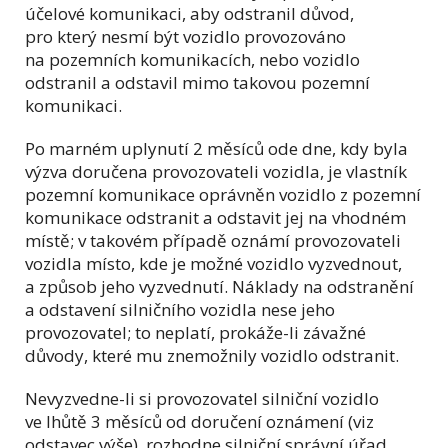
účelové komunikaci, aby odstranil důvod,
pro který nesmí být vozidlo provozováno
na pozemních komunikacích, nebo vozidlo
odstranil a odstavil mimo takovou pozemní
komunikaci.
Po marném uplynutí 2 měsíců ode dne, kdy byla
výzva doručena provozovateli vozidla, je vlastník
pozemní komunikace oprávněn vozidlo z pozemní
komunikace odstranit a odstavit jej na vhodném
místě; v takovém případě oznámí provozovateli
vozidla místo, kde je možné vozidlo vyzvednout,
a způsob jeho vyzvednutí. Náklady na odstranění
a odstavení silničního vozidla nese jeho
provozovatel; to neplatí, prokáže-li závažné
důvody, které mu znemožnily vozidlo odstranit.
Nevyzvedne-li si provozovatel silniční vozidlo
ve lhůtě 3 měsíců od doručení oznámení (viz
odstavec výše), rozhodne silniční správní úřad