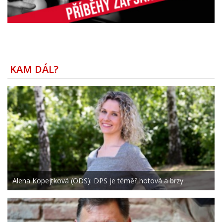
KAM DÁL?
Alena Kopejtková (ODS): DPS je téměř hotová a brzy…