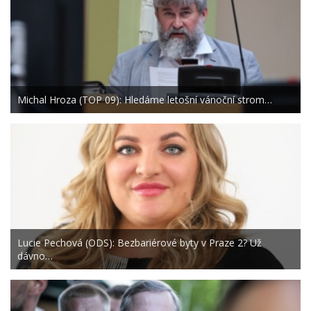
Michal Hroza (TOP 09): Hledáme letošní vánoční strom…
Lucie Pechová (ODS): Bezbariérové byty v Praze 2? Už
dávno…