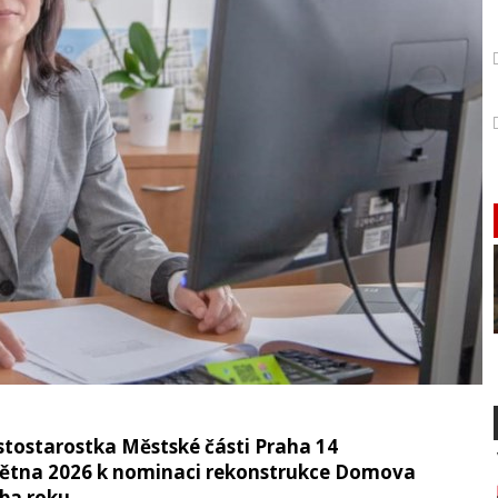
tostarostka Městské části Praha 14
ětna 2026 k nominaci rekonstrukce Domova
ba roku.