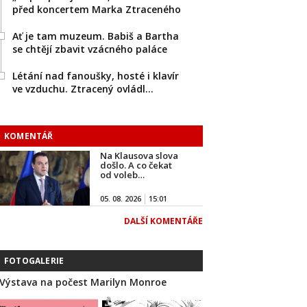
před koncertem Marka Ztraceného
Ať je tam muzeum. Babiš a Bartha
se chtějí zbavit vzácného paláce
Létání nad fanoušky, hosté i klavír
ve vzduchu. Ztracený ovládl…
KOMENTÁŘ
Na Klausova slova
došlo. A co čekat
od voleb…
05. 08. 2026
15:01
DALŠÍ KOMENTÁŘE
FOTOGALERIE
Výstava na počest Marilyn Monroe