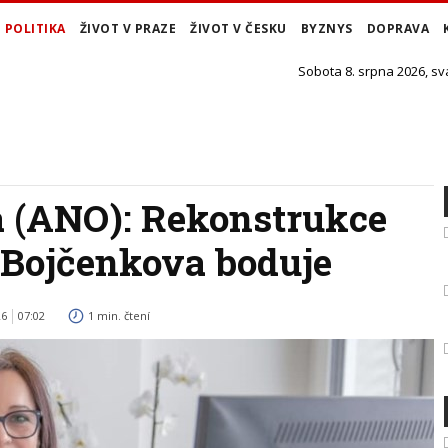
POLITIKA
ŽIVOT V PRAZE
ŽIVOT V ČESKU
BYZNYS
DOPRAVA
Sobota 8. srpna 2026, sv
 (ANO): Rekonstrukce
Bojčenkova boduje
26
07:02
1 min. čtení