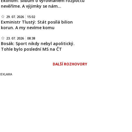
Ekonom: Slibům o vyrovnaném rozpočtu
nevěříme. A výjimky se nám…
29. 07. 2026
15:02
Exministr Tlustý: Stát posílá bilion
korun. A my nevíme komu
23. 07. 2026
08:38
Bosák: Sport nikdy nebyl apolitický.
Tohle bylo poslední MS na ČT
DALŠÍ ROZHOVORY