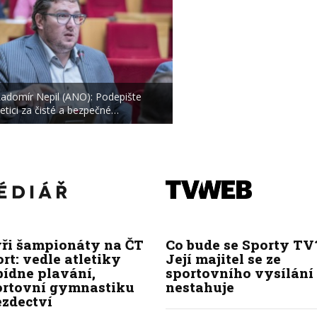
adomír Nepil (ANO): Podepište
etici za čisté a bezpečné…
yři šampionáty na ČT
Co bude se Sporty TV
rt: vedle atletiky
Její majitel se ze
bídne plavání,
sportovního vysílání
ortovní gymnastiku
nestahuje
ezdectví