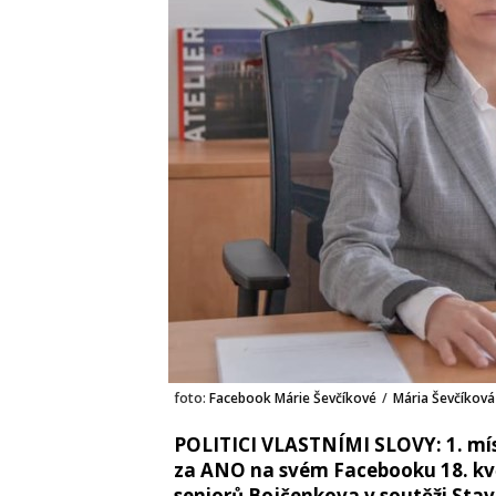
foto:
Facebook Márie Ševčíkové
/
Mária Ševčíková
POLITICI VLASTNÍMI SLOVY: 1. mís
za ANO na svém Facebooku 18. kv
seniorů Bojčenkova v soutěži Stav