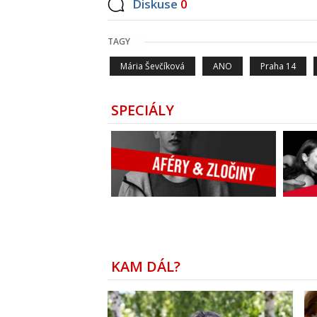
Diskuse
0
TAGY
Mária Ševčíková
ANO
Praha 14
SPECIÁLY
KAM DÁL?