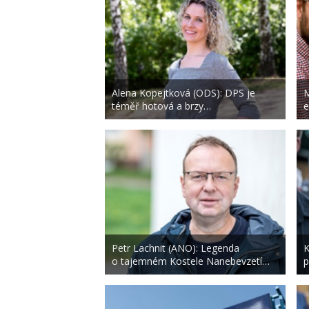
Alena Kopejtková (ODS): DPS je
M
téměř hotová a brzy…
e
Petr Lachnit (ANO): Legenda
K
o tajemném Kostele Nanebevzetí…
p