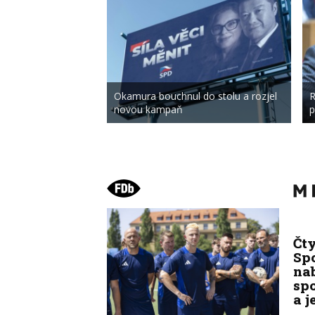
Okamura bouchnul do stolu a rozjel
R
novou kampaň
p
Čt
Spo
na
sp
a j