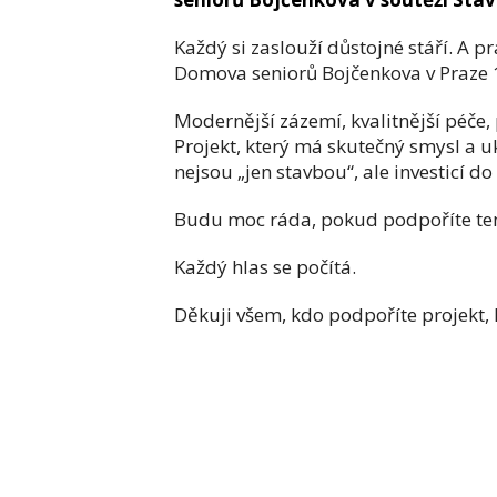
Každý si zaslouží důstojné stáří. A 
Domova seniorů Bojčenkova v Praze 14
Modernější zázemí, kvalitnější péče,
Projekt, který má skutečný smysl a u
nejsou „jen stavbou“, ale investicí do 
Budu moc ráda, pokud podpoříte tent
Každý hlas se počítá.
Děkuji všem, kdo podpoříte projekt, 