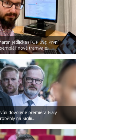
artin Jedlička (TOP 09): První
xemplář nové tramvaje…
vůli dovolené premiéra Fialy
roběhly na Sicílii…