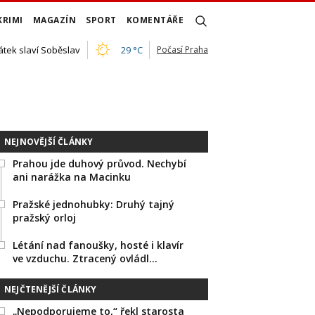
KRIMI
MAGAZÍN
SPORT
KOMENTÁŘE
átek slaví Soběslav
29 °C
Počasí Praha
NEJNOVĚJŠÍ ČLÁNKY
Prahou jde duhový průvod. Nechybí
ani narážka na Macinku
Pražské jednohubky: Druhý tajný
pražský orloj
Létání nad fanoušky, hosté i klavír
ve vzduchu. Ztracený ovládl…
NEJČTENĚJŠÍ ČLÁNKY
„Nepodporujeme to,“ řekl starosta