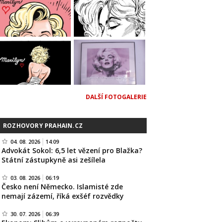
DALŠÍ FOTOGALERIE
ROZHOVORY PRAHAIN.CZ
04. 08. 2026
14:09
Advokát Sokol: 6,5 let vězení pro Blažka?
Státní zástupkyně asi zešílela
03. 08. 2026
06:19
Česko není Německo. Islamisté zde
nemají zázemí, říká exšéf rozvědky
30. 07. 2026
06:39