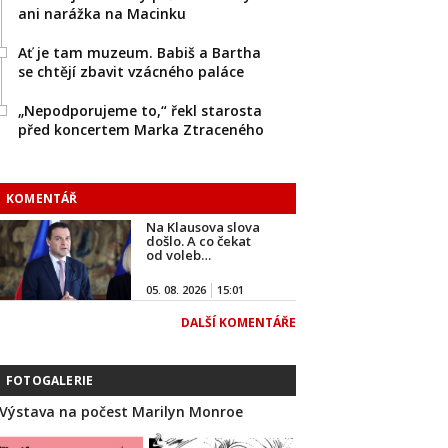
ani narážka na Macinku
Ať je tam muzeum. Babiš a Bartha
se chtějí zbavit vzácného paláce
„Nepodporujeme to,“ řekl starosta
před koncertem Marka Ztraceného
KOMENTÁŘ
Na Klausova slova
došlo. A co čekat
od voleb…
05. 08. 2026
15:01
DALŠÍ KOMENTÁŘE
FOTOGALERIE
Výstava na počest Marilyn Monroe