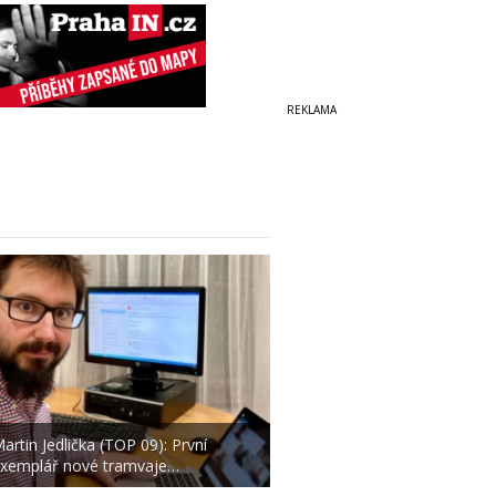
artin Jedlička (TOP 09): První
xemplář nové tramvaje…