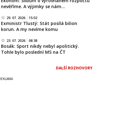
Ekonom: Slibům o vyrovnaném rozpočtu
nevěříme. A výjimky se nám…
29. 07. 2026
15:02
Exministr Tlustý: Stát posílá bilion
korun. A my nevíme komu
23. 07. 2026
08:38
Bosák: Sport nikdy nebyl apolitický.
Tohle bylo poslední MS na ČT
DALŠÍ ROZHOVORY