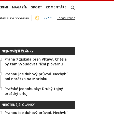
KRIMI
MAGAZÍN
SPORT
KOMENTÁŘE
átek slaví Soběslav
29 °C
Počasí Praha
NEJNOVĚJŠÍ ČLÁNKY
Praha 7 získala břeh Vltavy. Chtěla
by tam vybudovat říční plovárnu
Prahou jde duhový průvod. Nechybí
ani narážka na Macinku
Pražské jednohubky: Druhý tajný
pražský orloj
NEJČTENĚJŠÍ ČLÁNKY
Prahou jde duhový průvod. Nechybí