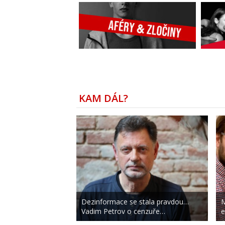
KAM DÁL?
Dezinformace se stala pravdou…
M
Vadim Petrov o cenzuře…
e