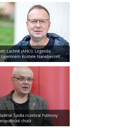
etr Lachnit (ANO): Legenda
 tajemném Kostele Nanebevzetí…
ladimír Špidla rozebral Putinovy
eopolitické chutě