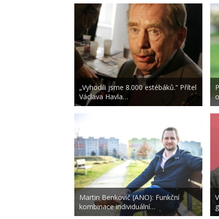
„Vyhodili jsme 8.000 estébáků.“ Přítel
P
Václava Havla…
o
Martin Benkovič (ANO): Funkční
V
kombinace individuální…
g