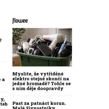
?
Myslíte, že vytříděné
elektro stejně skončí na
 a
jedné hromadě? Tohle se
s ním děje doopravdy
y,
Past za patnáct korun.
ateb
Malé živnostníky