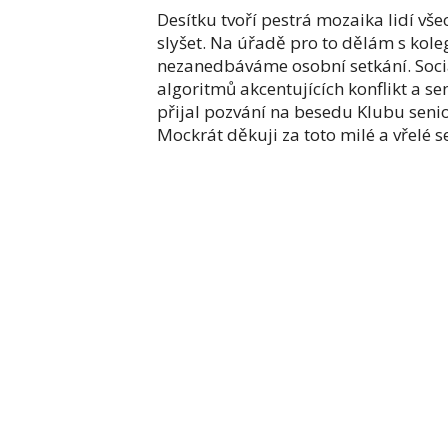
Desítku tvoří pestrá mozaika lidí vše
slyšet. Na úřadě pro to dělám s kole
nezanedbáváme osobní setkání. Sociáln
algoritmů akcentujících konflikt a s
přijal pozvání na besedu Klubu seni
Mockrát děkuji za toto milé a vřelé s