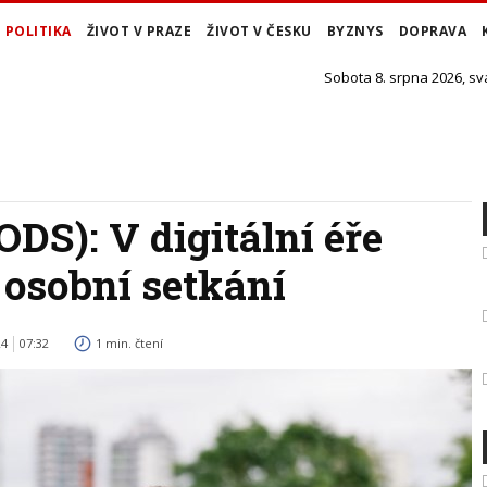
POLITIKA
ŽIVOT V PRAZE
ŽIVOT V ČESKU
BYZNYS
DOPRAVA
Sobota 8. srpna 2026, sv
ODS): V digitální éře
osobní setkání
24
07:32
1 min. čtení