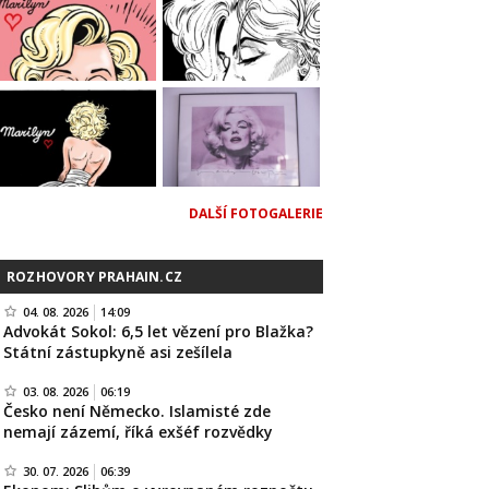
DALŠÍ FOTOGALERIE
ROZHOVORY PRAHAIN.CZ
04. 08. 2026
14:09
Advokát Sokol: 6,5 let vězení pro Blažka?
Státní zástupkyně asi zešílela
03. 08. 2026
06:19
Česko není Německo. Islamisté zde
nemají zázemí, říká exšéf rozvědky
30. 07. 2026
06:39