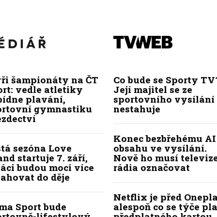
yři šampionáty na ČT
Co bude se Sporty TV
rt: vedle atletiky
Její majitel se ze
bídne plavání,
sportovního vysílání
ortovní gymnastiku
nestahuje
ezdectví
Konec bezbřehému AI
stá sezóna Love
obsahu ve vysílání.
and startuje 7. září,
Nově ho musí televize
áci budou moci více
rádia označovat
ahovat do děje
Netflix je před Onepla
ima Sport bude
alespoň co se týče pl
ortovně-lifestylový
předplatného kartou