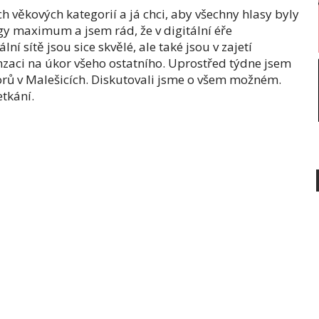
ch věkových kategorií a já chci, aby všechny hlasy byly
gy maximum a jsem rád, že v digitální éře
í sítě jsou sice skvělé, ale také jsou v zajetí
enzaci na úkor všeho ostatního. Uprostřed týdne jsem
orů v Malešicích. Diskutovali jsme o všem možném.
etkání.