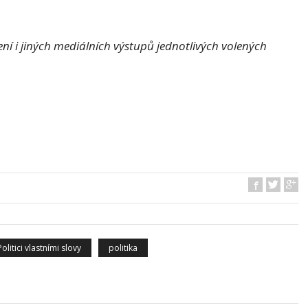
í i jiných mediálních výstupů jednotlivých volených
Politici vlastními slovy
politika