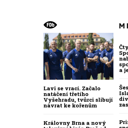
Čt
Spo
na
sp
a j
Še
Lavi se vrací. Začalo
Isl
natáčení třetího
div
Vyšehradu, tvůrci slibují
zas
návrat ke kořenům
Pr
Královny Brna a nový
sp