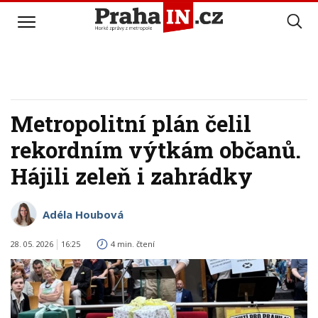
Metropolitní plán čelil
rekordním výtkám občanů.
Hájili zeleň i zahrádky
Adéla Houbová
28. 05. 2026
16:25
4 min. čtení