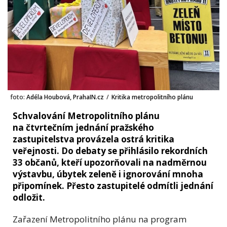
foto:
Adéla Houbová, PrahaIN.cz
/
Kritika metropolitního plánu
Schvalování Metropolitního plánu
na čtvrtečním jednání pražského
zastupitelstva provázela ostrá kritika
veřejnosti. Do debaty se přihlásilo rekordních
33 občanů, kteří upozorňovali na nadměrnou
výstavbu, úbytek zeleně i ignorování mnoha
připomínek. Přesto zastupitelé odmítli jednání
odložit.
Zařazení Metropolitního plánu na program