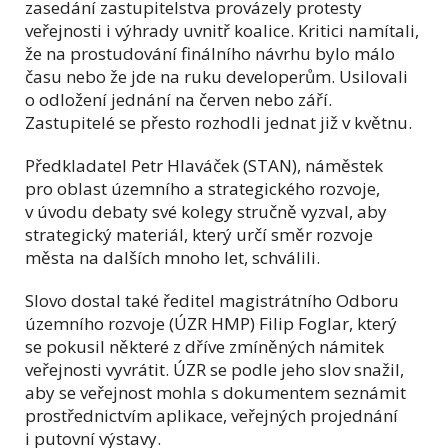
zasedání zastupitelstva provázely protesty
veřejnosti i výhrady uvnitř koalice. Kritici namítali,
že na prostudování finálního návrhu bylo málo
času nebo že jde na ruku developerům. Usilovali
o odložení jednání na červen nebo září.
Zastupitelé se přesto rozhodli jednat již v květnu.
Předkladatel Petr Hlaváček (STAN), náměstek
pro oblast územního a strategického rozvoje,
v úvodu debaty své kolegy stručně vyzval, aby
strategický materiál, který určí směr rozvoje
města na dalších mnoho let, schválili.
Slovo dostal také ředitel magistrátního Odboru
územního rozvoje (ÚZR HMP) Filip Foglar, který
se pokusil některé z dříve zmíněných námitek
veřejnosti vyvrátit. ÚZR se podle jeho slov snažil,
aby se veřejnost mohla s dokumentem seznámit
prostřednictvím aplikace, veřejných projednání
i putovní výstavy.