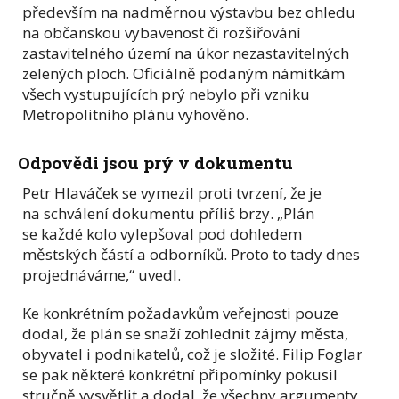
především na nadměrnou výstavbu bez ohledu
na občanskou vybavenost či rozšiřování
zastavitelného území na úkor nezastavitelných
zelených ploch. Oficiálně podaným námitkám
všech vystupujících prý nebylo při vzniku
Metropolitního plánu vyhověno.
Odpovědi jsou prý v dokumentu
Petr Hlaváček se vymezil proti tvrzení, že je
na schválení dokumentu příliš brzy. „Plán
se každé kolo vylepšoval pod dohledem
městských částí a odborníků. Proto to tady dnes
projednáváme,“ uvedl.
Ke konkrétním požadavkům veřejnosti pouze
dodal, že plán se snaží zohlednit zájmy města,
obyvatel i podnikatelů, což je složité. Filip Foglar
se pak některé konkrétní připomínky pokusil
stručně vysvětlit a dodal, že všechny argumenty