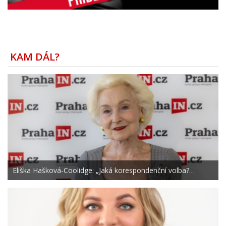
KAM DÁL?
Eliška Hašková-Coolidge: „Jaká korespondenční volba?…