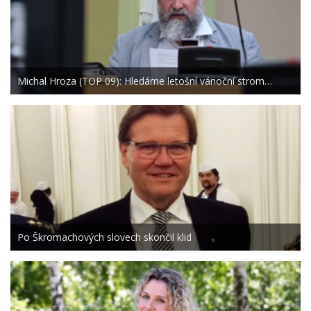
Michal Hroza (TOP 09): Hledáme letošní vánoční strom…
Po Škromachových slovech skončil klid