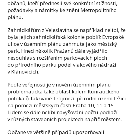
občanů, kteří přednesli své konkrétní stížnosti,
požadavky a námitky ke znění Metropolitního
plánu.
Zahrádkářům z Veleslavína se například nelíbí, že
byla jejich zahrádkářská kolonie poblíž Evropské
ulice v územním plánu zahrnuta jako městský
park. Hned několik Pražanů dále vyjádřilo
nesouhlas s rozšířením parkovacích ploch
do přírodního parku podél vlakového nádraží
v Klánovicích.
Podle veřejnosti je v novém územním plánu
problematická také oblast kolem Kunratického
potoka či takzvané Trojmezí, přírodní území ležící
na pomezí městských částí Praha 10, 11 a 15.
Lidem se dále nelíbí navyšování počtu podlaží
v různých stavebních projektech napříč městem.
Občané ve většině případů upozorňovali