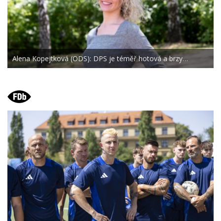
Alena Kopejtková (ODS): DPS je téměř hotová a brzy…