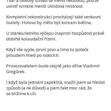
Tvar a celkový vzhled se měnit nebudou, pouze
uvnitř vznikne menší úklidová místnost.
Kompletní rekonstrukcí procházejí také venkovní
toalety. Hotovo by mělo být koncem května.
U stánku/letního výčepu (naproti hospůdce) právě
dobíhá kolaudační řízení.
Když vše vyjde, první pivo a limo tu poteče
proudem hned po svátcích.
Provozovatelem bude stejně jako dříve Vladimír
Gregůrek.
I když byla jednání zapeklitá, snažil jsem se hledat
způsob (a ne důvod) a jsem fakt moc rád, že
se blížíme k cíli.