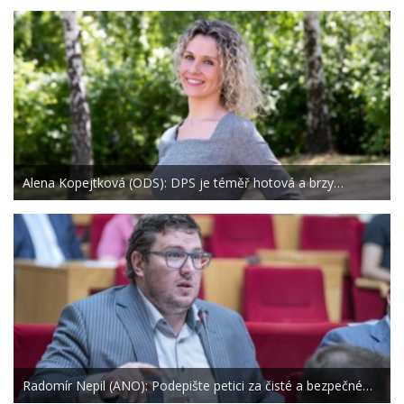
Alena Kopejtková (ODS): DPS je téměř hotová a brzy…
Radomír Nepil (ANO): Podepište petici za čisté a bezpečné…