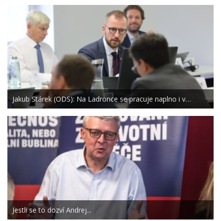
Jakub Stárek (ODS): Na Ladronce se pracuje naplno i v…
Jestli se to dozví Andrej...