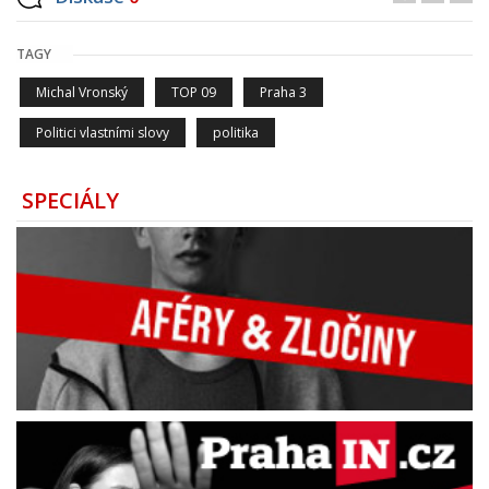
TAGY
Michal Vronský
TOP 09
Praha 3
Politici vlastními slovy
politika
SPECIÁLY