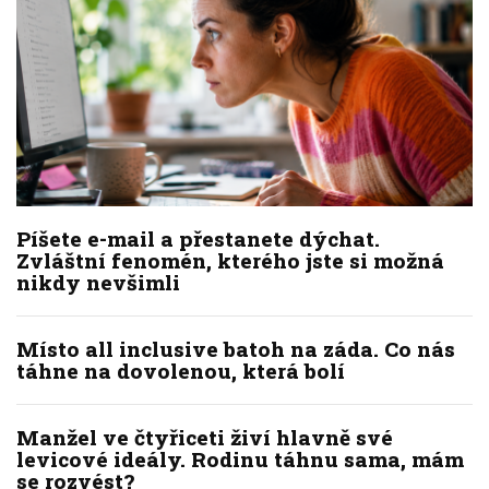
Píšete e-mail a přestanete dýchat.
Zvláštní fenomén, kterého jste si možná
nikdy nevšimli
Místo all inclusive batoh na záda. Co nás
táhne na dovolenou, která bolí
Manžel ve čtyřiceti živí hlavně své
levicové ideály. Rodinu táhnu sama, mám
se rozvést?