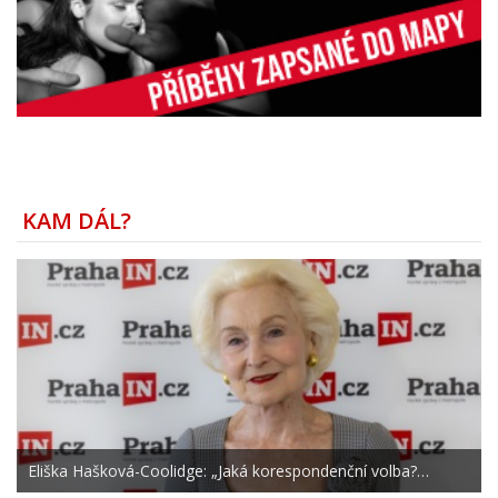
KAM DÁL?
Eliška Hašková-Coolidge: „Jaká korespondenční volba?…